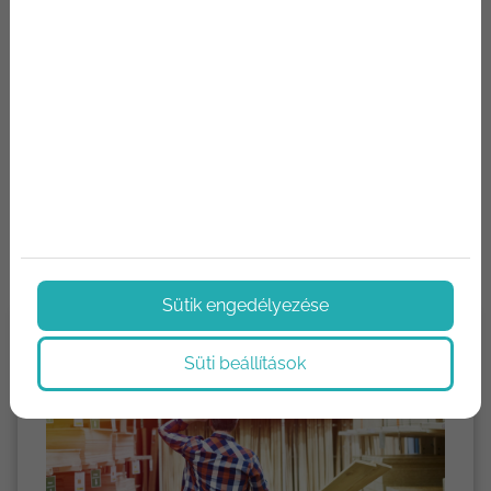
Képzelj el egy hideg téli estét. Kint a szél süvít, a
hőmérő higanyszála lassan de biztosan süllyed, és a
szomszéd házibulijának zajai tompa morajként
szűrődnek át a falakon. Te azonban egy meleg, csendes
szobában ülsz, ahol a kinti világ minden kellemetl...
Tovább olvasom
Sütik engedélyezése
Süti beállítások