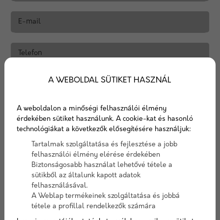
E-mail
Telefon
A WEBOLDAL SÜTIKET HASZNÁL
Üzenet
A weboldalon a minőségi felhasználói élmény
Az
adatvédelmi nyilatkozat
ot elolvastam és
érdekében sütiket használunk. A cookie-kat és hasonló
elfogadom.
technológiákat a következők elősegítésére használjuk:
Nem vagyok robot!
Tartalmak szolgáltatása és fejlesztése a jobb
felhasználói élmény elérése érdekében
Biztonságosabb használat lehetővé tétele a
KAPCSOLATFELVÉTEL
sütikből az általunk kapott adatok
felhasználásával.
A Weblap termékeinek szolgáltatása és jobbá
tétele a profillal rendelkezők számára