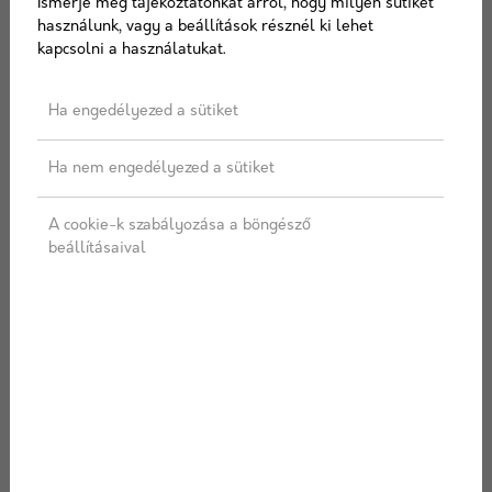
Ismerje meg tájékoztatónkat arról, hogy milyen sütiket
Kapcsolat
használunk, vagy a beállítások résznél ki lehet
kapcsolni a használatukat.
Ha engedélyezed a sütiket
A telephelyen személyes ügyfélszolgálat nem
üzemel. Kizárólag telefonon és e-mailen
Ha nem engedélyezed a sütiket
vagyunk elérhetőek. Személyes átvétel
lehetséges a telephelyen, előzetes egyeztetést
A cookie-k szabályozása a böngésző
követően!
beállításaival
1028 Budapest, Hidegkúti út 215.
+36-70/310-0947
info@scheck.hu
ÜGYFÉLSZOLGÁLAT
Hétfő: 07:00 - 17:00