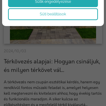
Sütik engedélyezése
Süti beállítások
2024/10/03
Térkövezés alapjai: Hogyan csináljuk,
és milyen térkövet vál...
A térkövezés nem csupán esztétikai kérdés, hanem egy
rendkívül fontos műszaki feladat is, amelyet helyesen
kell megtervezni és kivitelezni ahhoz, hogy évekig tartós
és funkcionális maradjon. A siker kulcsa az
előkészítésben és a megfelelő térkő kiválasztá...