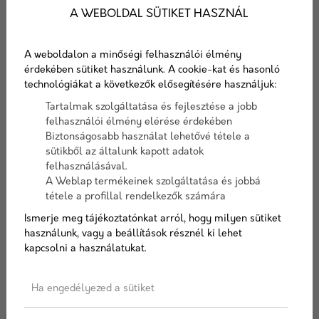
és időt minden esetben külön egyeztetjük
A WEBOLDAL SÜTIKET HASZNÁL
vásárlóinkkal. Amennyiben árajánlatot kérsz tőlünk,
abban szerepelni fog a szállítás pontos összege és
A weboldalon a minőségi felhasználói élmény
pontos ideje is.
érdekében sütiket használunk. A cookie-kat és hasonló
technológiákat a következők elősegítésére használjuk:
Tartalmak szolgáltatása és fejlesztése a jobb
felhasználói élmény elérése érdekében
Biztonságosabb használat lehetővé tétele a
sütikből az általunk kapott adatok
Hírek, aktualitások
felhasználásával.
A Weblap termékeinek szolgáltatása és jobbá
tétele a profillal rendelkezők számára
Hírek az építőipar világából. Termék újdonságok,
Ismerje meg tájékoztatónkat arról, hogy milyen sütiket
technológiák, újítások. Megoldások, tippek és trükkök.
használunk, vagy a beállítások résznél ki lehet
kapcsolni a használatukat.
Ha engedélyezed a sütiket