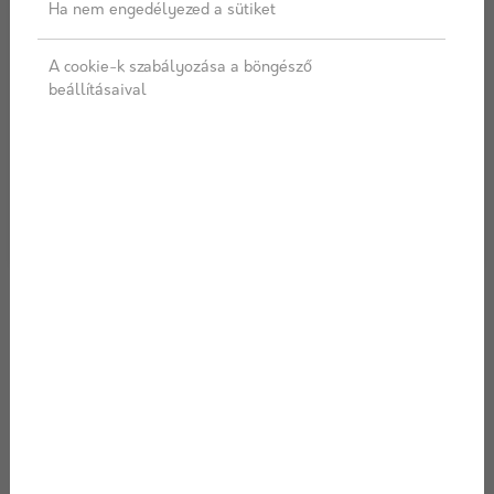
Ha nem engedélyezed a sütiket
A cookie-k szabályozása a böngésző
beállításaival
2024/12/06
Az építőanyagok szerepe a hő- és
hangszigetelésben: a csende...
Képzelj el egy hideg téli estét. Kint a szél süvít, a
hőmérő higanyszála lassan de biztosan süllyed, és a
szomszéd házibulijának zajai tompa morajként