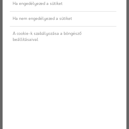
Ha engedélyezed a sütiket
Ha nem engedélyezed a sütiket
A cookie-k szabályozása a böngésző
ÉPÍTŐANYAG
beállításaival
VASANYAG
FAANYAG
Hírek, aktualitások