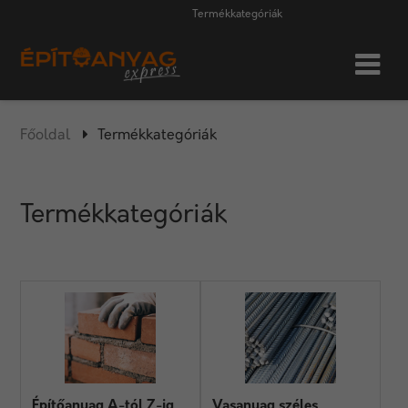
Termékkategóriák
Főoldal
Termékkategóriák
Termékkategóriák
Építőanyag A-tól Z-ig
Vasanyag széles