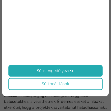
2024/11/11
Hogyan őrizd meg az építőanyagok
Sütik engedélyezése
épségét: a tárolás és száll...
Süti beállítások
Az építőanyagok tárolása és szállítása során számos
olyan gyakori hiba fordulhat elő, amelyek a minőség
csökkenéséhez, anyagveszteséghez vagy akár
balesetekhez is vezethetnek. Érdemes ezeket a hibákat
elkerülni, hogy a projektek zavartalanul haladhassanak...