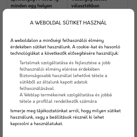
minden egy helyen
választékban
A WEBOLDAL SÜTIKET HASZNÁL
Ajánlatot kérek
Ajánlatot kérek
A weboldalon a minőségi felhasználói élmény
érdekében sütiket használunk. A cookie-kat és hasonló
technológiákat a következők elősegítésére használjuk:
Tartalmak szolgáltatása és fejlesztése a jobb
felhasználói élmény elérése érdekében
Biztonságosabb használat lehetővé tétele a
sütikből az általunk kapott adatok
felhasználásával.
A Weblap termékeinek szolgáltatása és jobbá
Faanyag széles
tétele a profillal rendelkezők számára
választékban
Ismerje meg tájékoztatónkat arról, hogy milyen sütiket
használunk, vagy a beállítások résznél ki lehet
kapcsolni a használatukat.
Ajánlatot kérek