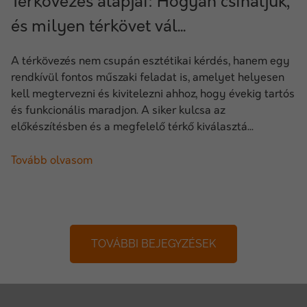
Térkövezés alapjai: Hogyan csináljuk,
és milyen térkövet vál...
A térkövezés nem csupán esztétikai kérdés, hanem egy
rendkívül fontos műszaki feladat is, amelyet helyesen
kell megtervezni és kivitelezni ahhoz, hogy évekig tartós
és funkcionális maradjon. A siker kulcsa az
előkészítésben és a megfelelő térkő kiválasztá...
Tovább olvasom
TOVÁBBI BEJEGYZÉSEK