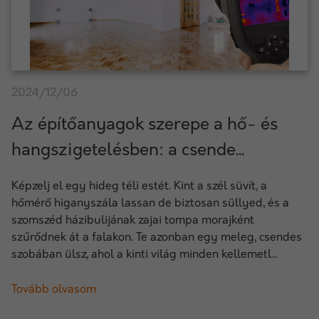
2024/12/06
Az építőanyagok szerepe a hő- és
hangszigetelésben: a csende...
Képzelj el egy hideg téli estét. Kint a szél süvít, a
hőmérő higanyszála lassan de biztosan süllyed, és a
szomszéd házibulijának zajai tompa morajként
szűrődnek át a falakon. Te azonban egy meleg, csendes
szobában ülsz, ahol a kinti világ minden kellemetl...
Tovább olvasom