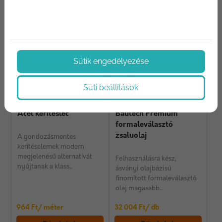
Ajánlatkérés
Ajánlatkérés
Sütik engedélyezése
Süti beállítások
Acél kerítésléc
Bautech Prémium
formaleválasztó
zsaluolaj
A gondozásmentes
kerítéselemek modern
megjelenésű alternatívát
Felhasználásra kész,
nyújtanak a klass...
ásványi olajbázisú
finomított formaleválasztó
olaj magasabb...
964 Ft/ méter
32 004 Ft/ db