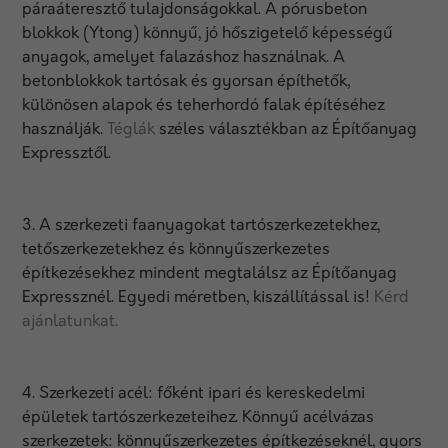
páraáteresztő tulajdonságokkal. A pórusbeton
blokkok (Ytong) könnyű, jó hőszigetelő képességű
anyagok, amelyet falazáshoz használnak. A
betonblokkok tartósak és gyorsan építhetők,
különösen alapok és teherhordó falak építéséhez
használják.
Téglák
széles választékban az Építőanyag
Expressztől.
3. A szerkezeti faanyagokat tartószerkezetekhez,
tetőszerkezetekhez és könnyűszerkezetes
építkezésekhez mindent megtalálsz az Építőanyag
Expressznél. Egyedi méretben, kiszállítással is!
Kérd
ajánlatunkat.
4. Szerkezeti acél: főként ipari és kereskedelmi
épületek tartószerkezeteihez. Könnyű acélvázas
szerkezetek: könnyűszerkezetes építkezéseknél, gyors