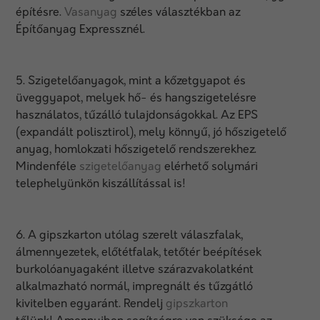
építésre.
Vasanyag
széles választékban az
Építőanyag Expressznél.
5. Szigetelőanyagok, mint a kőzetgyapot és
üveggyapot, melyek hő- és hangszigetelésre
használatos, tűzálló tulajdonságokkal. Az EPS
(expandált polisztirol), mely könnyű, jó hőszigetelő
anyag, homlokzati hőszigetelő rendszerekhez.
Mindenféle
szigetelőanyag
elérhető solymári
telephelyünkön kiszállítással is!
6. A gipszkarton utólag szerelt válaszfalak,
álmennyezetek, előtétfalak, tetőtér beépítések
burkolóanyagaként illetve szárazvakolatként
alkalmazható normál, impregnált és tűzgátló
kivitelben egyaránt. Rendelj
gipszkarton