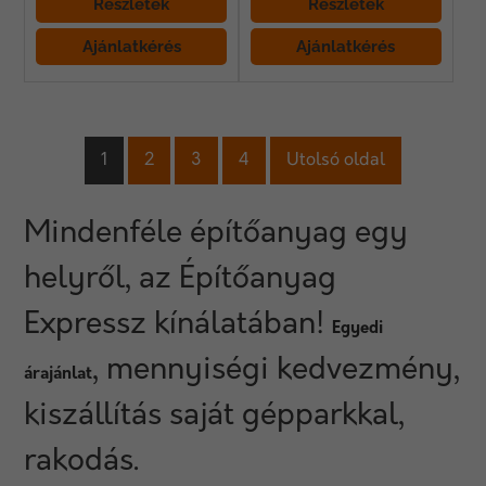
Részletek
Részletek
Ajánlatkérés
Ajánlatkérés
1
2
3
4
Utolsó oldal
Mindenféle építőanyag egy
helyről, az Építőanyag
Expressz kínálatában!
Egyedi
, mennyiségi kedvezmény,
árajánlat
kiszállítás saját gépparkkal,
rakodás.