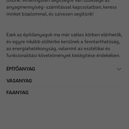
tőlünk! Amennyiben segítségre van szüksége az
anyagmennyiség-számítással kapcsolatban, keress
minket bizalommal, és szívesen segítünk!
Ezek az építőanyagok ma már széles körben elérhetők,
és egyre inkább előtérbe kerülnek a fenntarthatóság,
az energiahatékonyság, valamint az esztétikai és
funkcionalitási követelmények kielégítése érdekében.
ÉPÍTŐANYAG
VASANYAG
FAANYAG