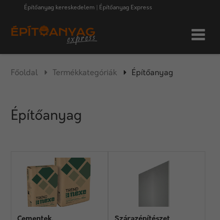
Építőanyag kereskedelem | Építőanyag Express
Főoldal
Termékkategóriák
Építőanyag
Építőanyag
Cementek,
Szárazépítészet