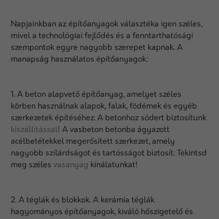
Napjainkban az építőanyagok választéka igen széles,
mivel a technológiai fejlődés és a fenntarthatósági
szempontok egyre nagyobb szerepet kapnak. A
manapság használatos építőanyagok:
1. A beton alapvető építőanyag, amelyet széles
körben használnak alapok, falak, födémek és egyéb
szerkezetek építéséhez. A betonhoz sódert biztosítunk
kiszállítással
! A vasbeton betonba ágyazott
acélbetétekkel megerősített szerkezet, amely
nagyobb szilárdságot és tartósságot biztosít. Tekintsd
meg széles
vasanyag
kínálatunkat!
2. A téglák és blokkok. A kerámia téglák
hagyományos építőanyagok, kiváló hőszigetelő és