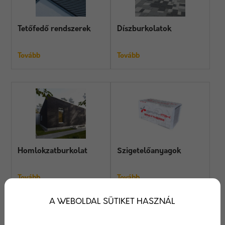
Tetőfedő rendszerek
Díszburkolatok
Tovább
Tovább
Homlokzatburkolat
Szigetelőanyagok
Tovább
Tovább
A WEBOLDAL SÜTIKET HASZNÁL