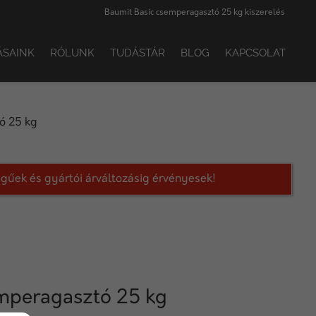
Baumit Basic csemperagasztó 25 kg kiszerelés
ÁSAINK
RÓLUNK
TUDÁSTÁR
BLOG
KAPCSOLAT
ó 25 kg
legűek és gyártói árváltozásig érvényesek!
mperagasztó 25 kg