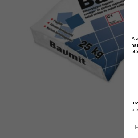
A w
has
elő
Ism
a b
H