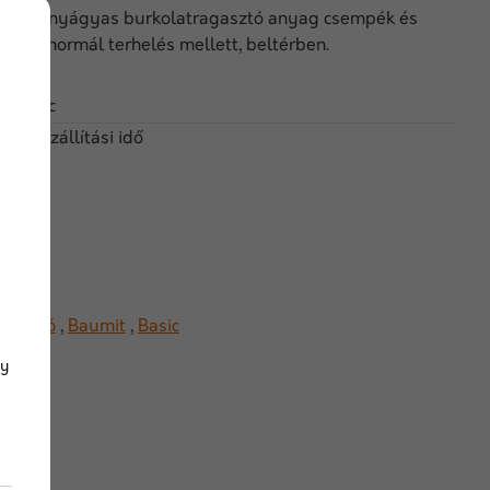
ó, vékonyágyas burkolatragasztó anyag csempék és
hoz normál terhelés mellett, beltérben.
itbasic
 nap szállítási idő
gasztó
,
Baumit
,
Basic
gy