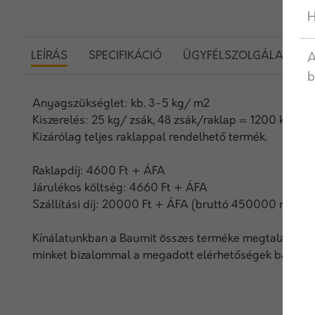
H
LEÍRÁS
SPECIFIKÁCIÓ
ÜGYFÉLSZOLGÁLAT
A
b
Anyagszükséglet: kb. 3-5 kg/ m2
Kiszerelés: 25 kg/ zsák, 48 zsák/raklap = 1200 kg
Kizárólag teljes raklappal rendelhető termék.
Raklapdíj: 4600 Ft + ÁFA
Járulékos költség: 4660 Ft + ÁFA
Szállítási díj: 20000 Ft + ÁFA (bruttó 450000 rendelé
Kínálatunkban a Baumit összes terméke megtalálható.
minket bizalommal a megadott elérhetőségek bármelyi