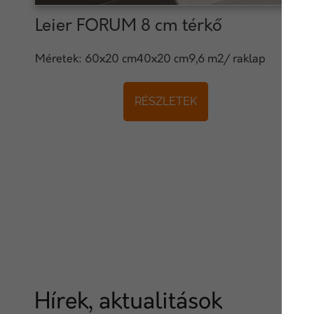
Leier FORUM 8 cm térkő
Méretek: 60x20 cm40x20 cm9,6 m2/ raklap
RÉSZLETEK
Hírek, aktualitások