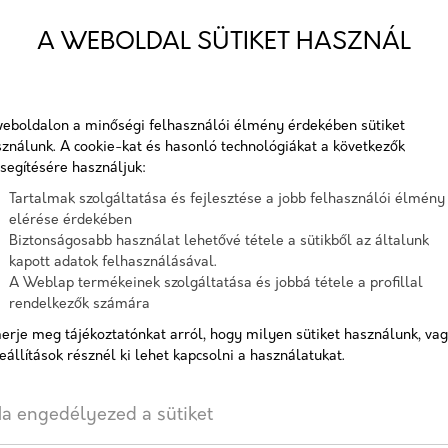
Cementbázisú, víz-és fagyáll
A WEBOLDAL SÜTIKET HASZNÁL
mázas kerámialapok ragasztásá
Cikkszám:
baum
Elérhetőség:
10-15
eboldalon a minőségi felhasználói élmény érdekében sütiket
ználunk. A cookie-kat és hasonló technológiákat a következők
segítésére használjuk:
Tartalmak szolgáltatása és fejlesztése a jobb felhasználói élmény
elérése érdekében
AJÁNLATOT KÉREK
Biztonságosabb használat lehetővé tétele a sütikből az általunk
kapott adatok felhasználásával.
A Weblap termékeinek szolgáltatása és jobbá tétele a profillal
Címkék:
,
Ragasztó
,
Csempera
rendelkezők számára
erje meg tájékoztatónkat arról, hogy milyen sütiket használunk, va
eállítások résznél ki lehet kapcsolni a használatukat.
a engedélyezed a sütiket