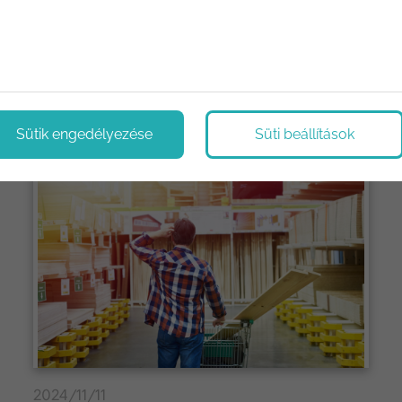
ológiák, újítások. Megoldások, tippek és trükkök.
Sütik engedélyezése
Süti beállítások
2024/11/11