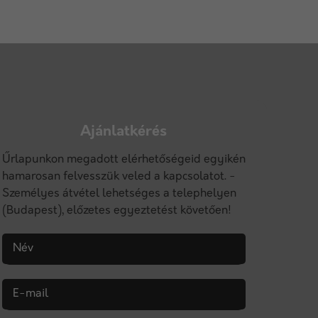
Ajánlatkérés
Űrlapunkon megadott elérhetőségeid egyikén
hamarosan felvesszük veled a kapcsolatot. -
Személyes átvétel lehetséges a telephelyen
(Budapest), előzetes egyeztetést követően!
Név
E-mail