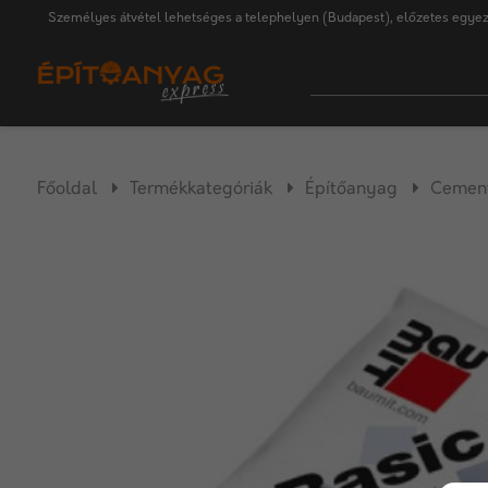
Személyes átvétel lehetséges a telephelyen (Budapest), előzetes egyez
Főoldal
Termékkategóriák
Építőanyag
Cement