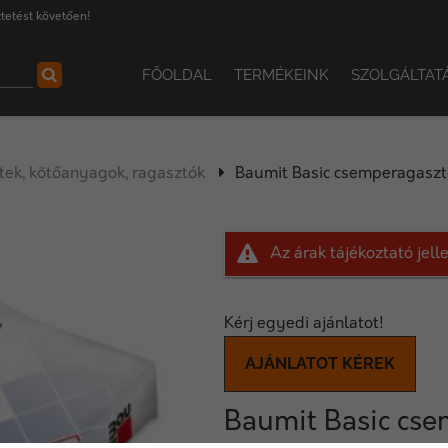
tetést követően!
FŐOLDAL
TERMÉKEINK
SZOLGÁLTAT
ek, kötőanyagok, ragasztók
Baumit Basic csemperagaszt
Az árak tájékoztató jel
Kérj egyedi ajánlatot!
AJÁNLATOT KÉREK
Baumit Basic cse