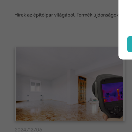
Hírek az építőipar világából. Termék újdonságok, techn
2024/12/06