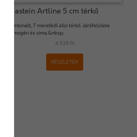
Viastein Artline 5 cm térkő
Kombinált, 7 méretből álló térkő. Járófelülete
homogén és sima.&nbsp;
6 539 Ft
RÉSZLETEK