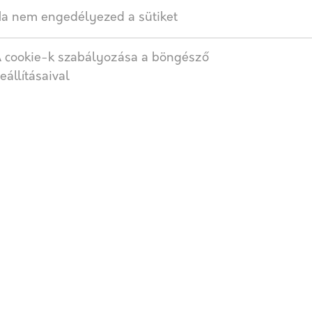
a nem engedélyezed a sütiket
SZÁLLÍTÁS
 cookie-k szabályozása a böngésző
eállításaival
si összeghatár alatt)
 Amennyiben nem találta meg az Önnek megfelelőt, vagy se
kén, és szívesen segítünk!