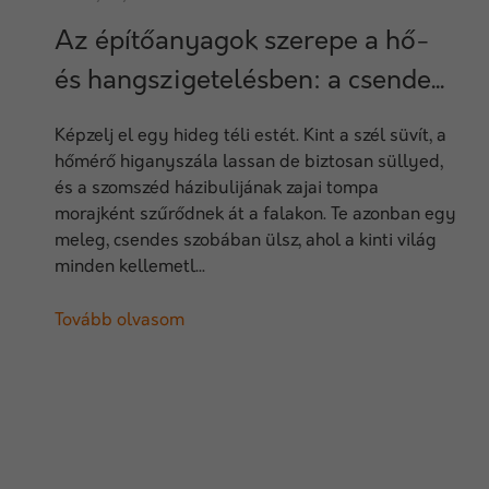
Az építőanyagok szerepe a hő-
és hangszigetelésben: a csende...
Képzelj el egy hideg téli estét. Kint a szél süvít, a
hőmérő higanyszála lassan de biztosan süllyed,
és a szomszéd házibulijának zajai tompa
morajként szűrődnek át a falakon. Te azonban egy
meleg, csendes szobában ülsz, ahol a kinti világ
minden kellemetl...
Tovább olvasom