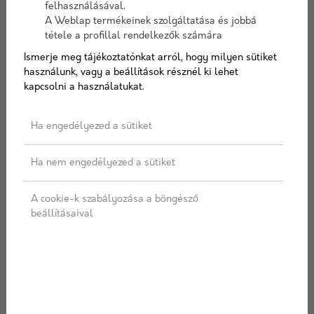
üvegszövet beágyazásához.
felhasználásával.
Tapaszként betonfelületekre is alkalmas.
A Weblap termékeinek szolgáltatása és jobbá
tétele a profillal rendelkezők számára
Ismerje meg tájékoztatónkat arról, hogy milyen sütiket
Cikkszám:
baumitproficontact
használunk, vagy a beállítások résznél ki lehet
Elérhetőség:
10-15 nap szállítási idő
kapcsolni a használatukat.
Ha engedélyezed a sütiket
AJÁNLATOT KÉREK
Ha nem engedélyezed a sütiket
A cookie-k szabályozása a böngésző
Címkék:
Baumit
,
ProfiContact
,
EPS ragasztó
,
beállításaival
Polisztirol ragasztó
,
XPS ragasztó
,
Kőzetgyapot
ragasztó
LEÍRÁS
SPECIFIKÁCIÓ