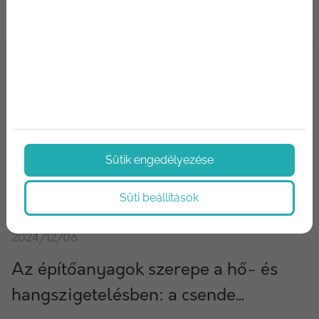
Sütik engedélyezése
Süti beállítások
2024/12/06
Az építőanyagok szerepe a hő- és
hangszigetelésben: a csende...