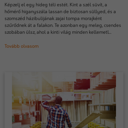
Képzelj el egy hideg téli estét. Kint a szél süvít, a
hőmérő higanyszála lassan de biztosan süllyed, és a
szomszéd házibulijának zajai tompa morajként
szűrődnek át a falakon. Te azonban egy meleg, csendes
szobában ülsz, ahol a kinti világ minden kellemetl...
Tovább olvasom