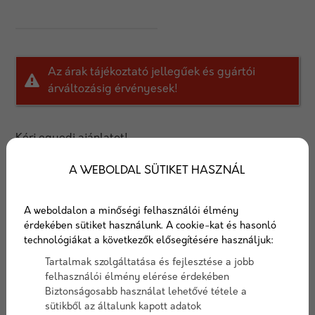
Az árak tájékoztató jellegűek és gyártói
árváltozásig érvényesek!
Kérj egyedi ajánlatot!
AJÁNLATOT KÉREK
A WEBOLDAL SÜTIKET HASZNÁL
Baumit Profi Contact ragasztó
A weboldalon a minőségi felhasználói élmény
érdekében sütiket használunk. A cookie-kat és hasonló
25 kg
technológiákat a következők elősegítésére használjuk:
Tartalmak szolgáltatása és fejlesztése a jobb
Cementbázisú, emelt minőségű por alakú ragasztó,
felhasználói élmény elérése érdekében
polisztirol, XPS, egyéb ásványi szigetelők
Biztonságosabb használat lehetővé tétele a
ragasztásához és tapaszolásához, valamint
sütikből az általunk kapott adatok