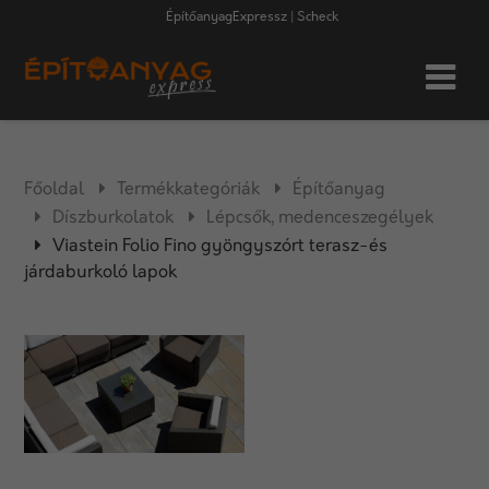
ÉpítőanyagExpressz | Scheck
Főoldal
Termékkategóriák
Építőanyag
Díszburkolatok
Lépcsők, medenceszegélyek
Viastein Folio Fino gyöngyszórt terasz-és
járdaburkoló lapok