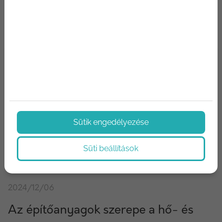
Sütik engedélyezése
Süti beállítások
2024/12/06
Az építőanyagok szerepe a hő- és