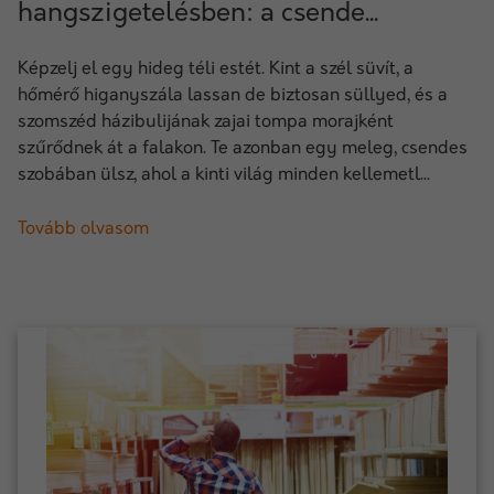
hangszigetelésben: a csende...
Képzelj el egy hideg téli estét. Kint a szél süvít, a
hőmérő higanyszála lassan de biztosan süllyed, és a
szomszéd házibulijának zajai tompa morajként
szűrődnek át a falakon. Te azonban egy meleg, csendes
szobában ülsz, ahol a kinti világ minden kellemetl...
Tovább olvasom