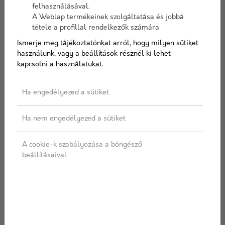
felhasználásával.
Elérhetőség:
10-15 nap szállítási idő
A Weblap termékeinek szolgáltatása és jobbá
tétele a profillal rendelkezők számára
Ismerje meg tájékoztatónkat arról, hogy milyen sütiket
használunk, vagy a beállítások résznél ki lehet
Színválaszték
kapcsolni a használatukat.
Ha engedélyezed a sütiket
Ha nem engedélyezed a sütiket
AJÁNLATOT KÉREK
A cookie-k szabályozása a böngésző
beállításaival
Címkék:
Viastein
,
Folio Fino
,
Teraszburkoló
,
Burkolólap
,
Gyöngyszórt
LEÍRÁS
SPECIFIKÁCIÓ