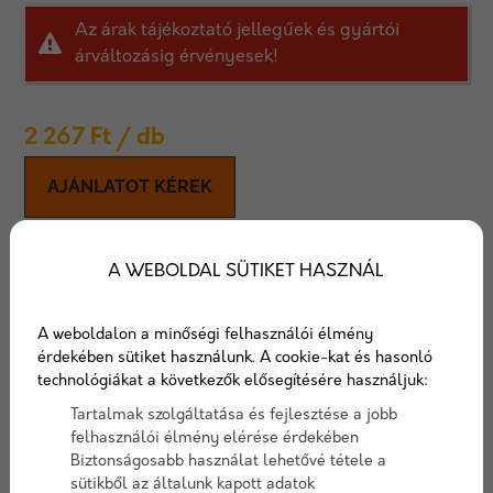
Az árak tájékoztató jellegűek és gyártói
árváltozásig érvényesek!
2 267
Ft
/ db
AJÁNLATOT KÉREK
Viastein Folio Fino
A WEBOLDAL SÜTIKET HASZNÁL
gyöngyszórt terasz-és
A weboldalon a minőségi felhasználói élmény
járdaburkoló lapok
érdekében sütiket használunk. A cookie-kat és hasonló
technológiákat a következők elősegítésére használjuk:
Teraszok, tetőkertek, erkélyek burkolataként
Tartalmak szolgáltatása és fejlesztése a jobb
használható térburkoló lapok.
felhasználói élmény elérése érdekében
Biztonságosabb használat lehetővé tétele a
Cikkszám:
viastreinfoliofinogyongyszort
sütikből az általunk kapott adatok