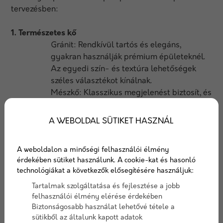
tervezésben:
1. Természetes kő
Gránit: Rendkívül tartós és elegáns,
gyakran használják prémium épületeknél.
Az egyedi szín- és textúra lehetőségek
széles választékot kínálnak.
Mészkő: Klasszikus megjelenést biztosít, és
jól illeszkedik hagyományos vagy rusztikus
stílusú épületekhez.
A WEBOLDAL SÜTIKET HASZNÁL
Vulkáni Kő (Tufa): Jól ismert könnyű
súlyáról és természetes színárnyalatairól,
A weboldalon a minőségi felhasználói élmény
ami egyedi, organikus megjelenést biztosít.
érdekében sütiket használunk. A cookie-kat és hasonló
technológiákat a következők elősegítésére használjuk:
2. Kerámia és porcelán csempék
Tartalmak szolgáltatása és fejlesztése a jobb
Sík és Strukturált: A kerámia csempék sík
felhasználói élmény elérése érdekében
felülete és különböző textúrák
Biztonságosabb használat lehetővé tétele a
változatosságot nyújtanak, és jól
sütikből az általunk kapott adatok