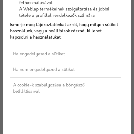
alkalmazhatók modern épületekhez.
felhasználásával.
Nagy Méretű Csempék: Az egyre
A Weblap termékeinek szolgáltatása és jobbá
népszerűbb nagyméretű csempék
tétele a profillal rendelkezők számára
minimalista, letisztult megjelenést
Ismerje meg tájékoztatónkat arról, hogy milyen sütiket
biztosítanak, és csökkenthetik a fugák
használunk, vagy a beállítások résznél ki lehet
számát.
kapcsolni a használatukat.
3. Fém burkolatok
Ha engedélyezed a sütiket
Alumínium: Könnyű és ellenáll az időjárás
viszontagságainak, gyakran használják
Ha nem engedélyezed a sütiket
modern és ipari stílusú épületeknél.
Cink: Idővel patinásodó felületet képez, ami
A cookie-k szabályozása a böngésző
természetes, egyedi megjelenést biztosít.
beállításaival
Réz: Luxus megjelenést nyújt, és az idő
múlásával gyönyörű zöldes patinát képez.
4. Fa burkolatok
Természetes fa
: különböző faanyagok,
például tölgy, fenyő vagy bambusz, meleg,