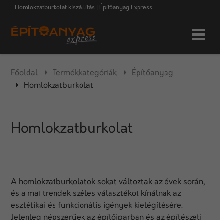
Homlokzatburkolat kiszállítás | Építőanyag Express
Főoldal
Termékkategóriák
Építőanyag
Homlokzatburkolat
Homlokzatburkolat
A homlokzatburkolatok sokat változtak az évek során,
és a mai trendek széles választékot kínálnak az
esztétikai és funkcionális igények kielégítésére.
Jelenleg népszerűek az építőiparban és az építészeti