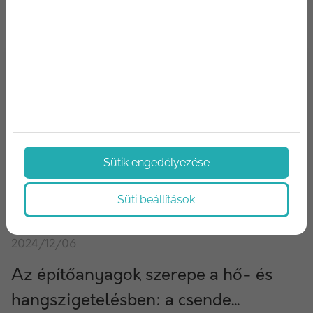
Sütik engedélyezése
Süti beállítások
2024/12/06
Az építőanyagok szerepe a hő- és
hangszigetelésben: a csende...