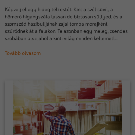
Képzelj el egy hideg téli estét. Kint a szél süvít, a
hőmérő higanyszála lassan de biztosan süllyed, és a
szomszéd házibulijának zajai tompa morajként
szűrődnek át a falakon. Te azonban egy meleg, csendes
szobában ülsz, ahol a kinti világ minden kellemetl...
Tovább olvasom