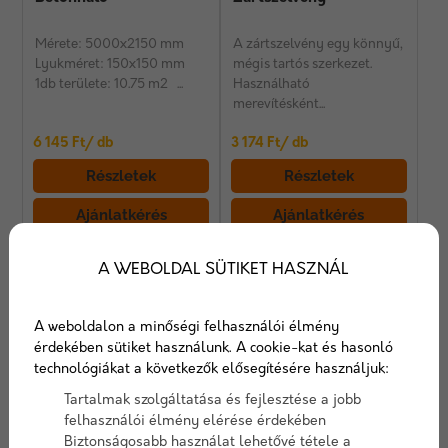
Mérete: 5000x2150 mm
A zártszelvény egy könnyű,
Lyukméret: 150x150 mm
mégis tartós szerkezet.
1db területe: 10.75 m2 ...
Használható
merevítésként...
6 145 Ft/ db
3 174 Ft/ db
Részletek
Részletek
Ajánlatkérés
Ajánlatkérés
A WEBOLDAL SÜTIKET HASZNÁL
A weboldalon a minőségi felhasználói élmény
érdekében sütiket használunk. A cookie-kat és hasonló
technológiákat a következők elősegítésére használjuk:
Tartalmak szolgáltatása és fejlesztése a jobb
Betonacél
Betonacél vágott,
felhasználói élmény elérése érdekében
hajlított
Biztonságosabb használat lehetővé tétele a