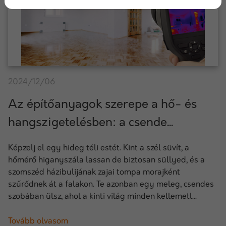
2024/12/06
Az építőanyagok szerepe a hő- és
hangszigetelésben: a csende...
Képzelj el egy hideg téli estét. Kint a szél süvít, a
hőmérő higanyszála lassan de biztosan süllyed, és a
szomszéd házibulijának zajai tompa morajként
szűrődnek át a falakon. Te azonban egy meleg, csendes
szobában ülsz, ahol a kinti világ minden kellemetl...
Tovább olvasom