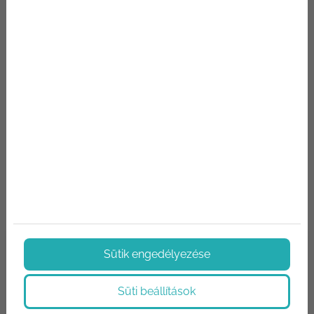
Hírek, aktualitások
Hírek az építőipar világából. Termék újdonságok,
technológiák, újítások. Megoldások, tippek és trükkök.
Sütik engedélyezése
Süti beállítások