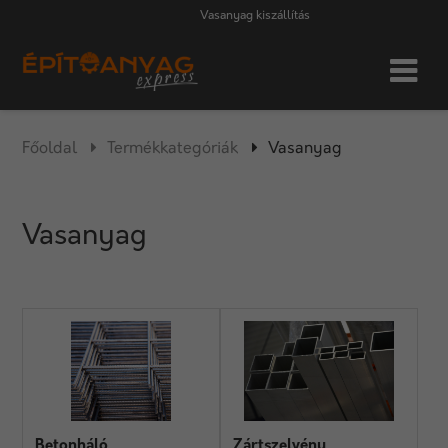
Vasanyag kiszállítás
Főoldal
Termékkategóriák
Vasanyag
Vasanyag
Betonháló
Zártszelvény