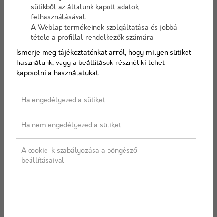
Hossza: 6 méter
sütikből az általunk kapott adatok
Rendelhető 12 méteres
Vállaljuk minden méretű
felhasználásával.
hosszban is! ...
betonacél méretre vágását,
A Weblap termékeinek szolgáltatása és jobbá
hajlítását, vasalási terv ala...
tétele a profillal rendelkezők számára
Ismerje meg tájékoztatónkat arról, hogy milyen sütiket
537 Ft/ szál
392 Ft/ kg
használunk, vagy a beállítások résznél ki lehet
Részletek
Részletek
kapcsolni a használatukat.
Ajánlatkérés
Ajánlatkérés
Ha engedélyezed a sütiket
Ha nem engedélyezed a sütiket
Vasanyagok egyedi
A cookie-k szabályozása a böngésző
árajánlattal, kiszállítással
beállításaival
solymári telephelyünkről!
Az építkezéseken használt vasanyagok az épületek és