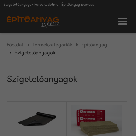
Szigetelőanyagok kereskedelme | Építőanyag Express
Főoldal
Termékkategóriák
Építőanyag
Szigetelőanyagok
Szigetelőanyagok