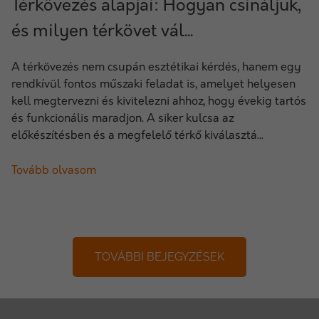
Térkövezés alapjai: Hogyan csináljuk,
és milyen térkövet vál...
A térkövezés nem csupán esztétikai kérdés, hanem egy
rendkívül fontos műszaki feladat is, amelyet helyesen
kell megtervezni és kivitelezni ahhoz, hogy évekig tartós
és funkcionális maradjon. A siker kulcsa az
előkészítésben és a megfelelő térkő kiválasztá...
Tovább olvasom
TOVÁBBI BEJEGYZÉSEK
+