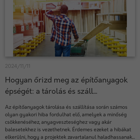
2024/11/11
Hogyan őrizd meg az építőanyagok
épségét: a tárolás és száll...
Az építőanyagok tárolása és szállítása során számos
olyan gyakori hiba fordulhat elő, amelyek a minőség
csökkenéséhez, anyagveszteséghez vagy akár
balesetekhez is vezethetnek. Érdemes ezeket a hibákat
elkerülni, hogy a projektek zavartalanul haladhassanak...