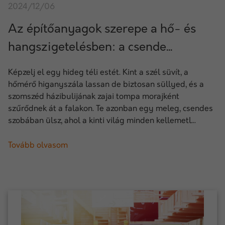
2024/12/06
Az építőanyagok szerepe a hő- és
hangszigetelésben: a csende...
Képzelj el egy hideg téli estét. Kint a szél süvít, a
hőmérő higanyszála lassan de biztosan süllyed, és a
szomszéd házibulijának zajai tompa morajként
szűrődnek át a falakon. Te azonban egy meleg, csendes
szobában ülsz, ahol a kinti világ minden kellemetl...
Tovább olvasom