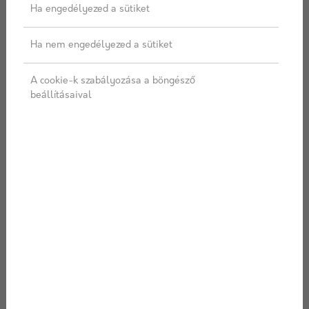
Ha engedélyezed a sütiket
Ha nem engedélyezed a sütiket
A cookie-k szabályozása a böngésző
beállításaival
GV 45 Bitumenes
Rockwool Frontrock
vízszigetelő lemez
Super
A GV 45 bitumenes
Vakolt szerkezetekben
vízszigetelő lemez oxidált
alkalmazott kétrétegű,
bitumennel, üvegfátyol
inhomogén kőzetgyapot
hordozón, fe...
lemez.Táblamé...
4 754 Ft/ m2
Ajánlatot kérek
Részletek
Ajánlatkérés