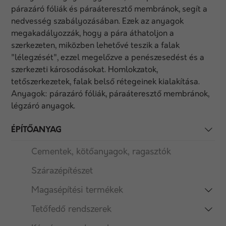
párazáró fóliák és páraáteresztő membránok, segít a
nedvesség szabályozásában. Ezek az anyagok
megakadályozzák, hogy a pára áthatoljon a
szerkezeten, miközben lehetővé teszik a falak
"lélegzését", ezzel megelőzve a penészesedést és a
szerkezeti károsodásokat. Homlokzatok,
tetőszerkezetek, falak belső rétegeinek kialakítása.
Anyagok: párazáró fóliák, páraáteresztő membránok,
légzáró anyagok.
ÉPÍTŐANYAG
Cementek, kötőanyagok, ragasztók
Szárazépítészet
Magasépítési termékek
Tetőfedő rendszerek