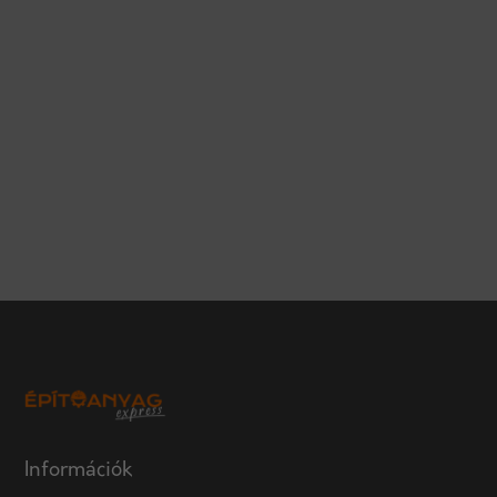
−
×
Építőanyag Expressz
Leaflet
|
Tiles © Esri — Esri, DeLorme, NAVTEQ
Információk