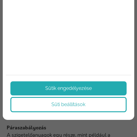
szigetelőanyagok.
Tűzszigetelés
A tűzszigetelő anyagok célja, hogy megakadályozzák
a tűz terjedését és növeljék az épület tűzállóságát,
ezzel biztosítva az épület szerkezeti integritását és az
emberek biztonságát. A tűzszigetelés különösen
fontos középületekben, lakóépületekben és ipari
létesítményekben. Szerkezeti elemek (oszlopok,
gerendák), válaszfalak, födémek, szellőzőrendszerek
és kábelcsatornák tűzvédelme.
Sütik engedélyezése
Anyagok: kőzetgyapot, üveggyapot, tűzálló
gipszkarton, vermikulit, tűzálló festékek és bevonatok.
Süti beállítások
Páraszabályozás
A szigetelőanyagok egy része, mint például a