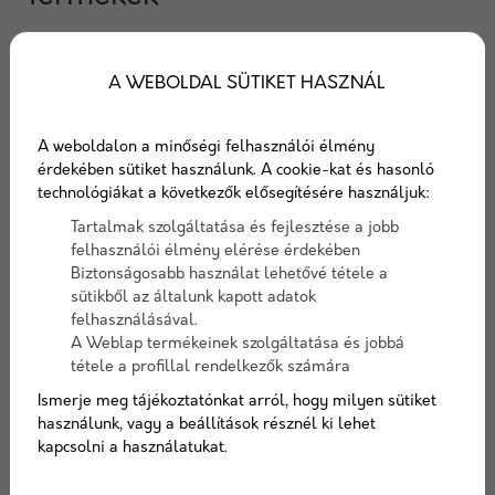
A WEBOLDAL SÜTIKET HASZNÁL
A weboldalon a minőségi felhasználói élmény
érdekében sütiket használunk. A cookie-kat és hasonló
technológiákat a következők elősegítésére használjuk:
XPS lábazati
GV 35 Bitumenes
Tartalmak szolgáltatása és fejlesztése a jobb
felhasználói élmény elérése érdekében
szigetelőlemez
vízszigetelő lemez
Biztonságosabb használat lehetővé tétele a
sütikből az általunk kapott adatok
Lábazati szigetelés esetén a
A GV 35 bitumenes
felhasználásával.
fokozott mechanikai
vízszigetelő lemez oxidált
A Weblap termékeinek szolgáltatása és jobbá
igénybevétel és a jelentős
bitumennel, üvegfátyol
tétele a profillal rendelkezők számára
nedv...
hordozón, fe...
Ismerje meg tájékoztatónkat arról, hogy milyen sütiket
960 Ft/ m2
használunk, vagy a beállítások résznél ki lehet
Ajánlatot kérek
Részletek
kapcsolni a használatukat.
Ajánlatkérés