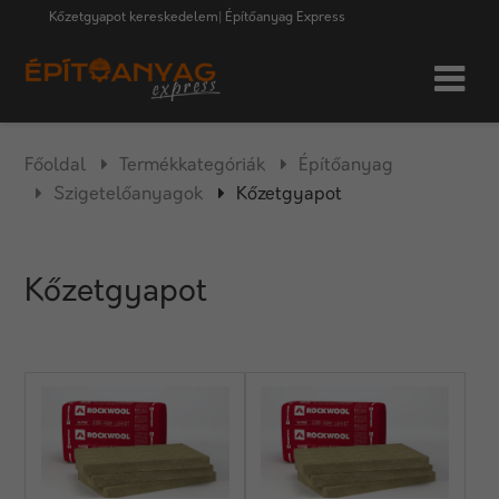
Kőzetgyapot kereskedelem| Építőanyag Express
Főoldal
Termékkategóriák
Építőanyag
Szigetelőanyagok
Kőzetgyapot
Kőzetgyapot