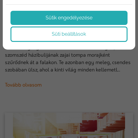
2024/12/06
Az építőanyagok szerepe a hő- és
Sütik engedélyezése
hangszigetelésben: a csende...
Süti beállítások
Képzelj el egy hideg téli estét. Kint a szél süvít, a
hőmérő higanyszála lassan de biztosan süllyed, és a
szomszéd házibulijának zajai tompa morajként
szűrődnek át a falakon. Te azonban egy meleg, csendes
szobában ülsz, ahol a kinti világ minden kellemetl...
Tovább olvasom