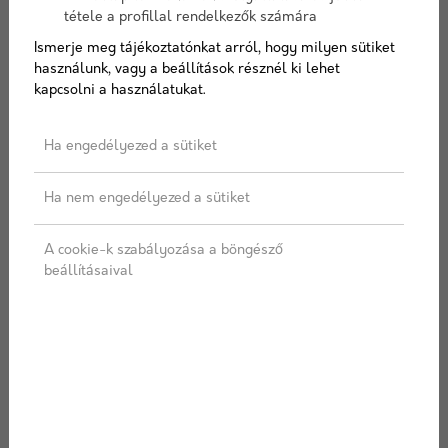
bazaltból vagy más vulkanikus kőzetekből készül,
tétele a profillal rendelkezők számára
amelyeket magas hőmérsékleten megolvasztanak,
Ismerje meg tájékoztatónkat arról, hogy milyen sütiket
majd finom szálakká fonnak. Ezekből a szálakból
használunk, vagy a beállítások résznél ki lehet
alakítják ki a különböző formájú és méretű
kapcsolni a használatukat.
szigetelőanyagokat.
Ha engedélyezed a sütiket
Ha nem engedélyezed a sütiket
Kőzetgyapot felhasználása
A cookie-k szabályozása a böngésző
beállításaival
Hőszigetelés
A kőzetgyapot kiváló hőszigetelő tulajdonságokkal
rendelkezik, mivel a szálak között rengeteg levegő
van, ami csökkenti a hőátadást. A kőzetgyapotot
gyakran használják külső hőszigetelő rendszerekben
(ETICS), ahol az épület falaira szerelik, majd vakolattal
borítják. Ez segít csökkenteni a hőveszteséget és