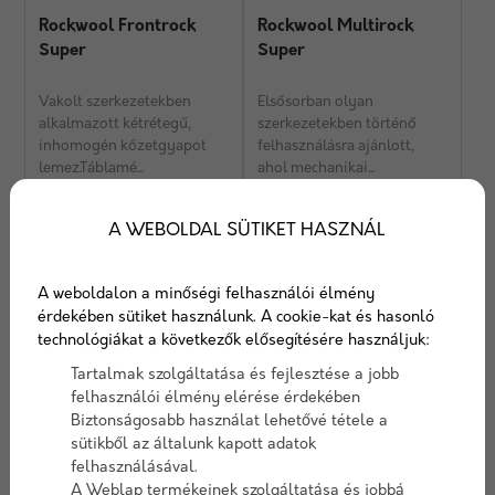
Rockwool Frontrock
Rockwool Multirock
Super
Super
Vakolt szerkezetekben
Elsősorban olyan
alkalmazott kétrétegű,
szerkezetekben történő
inhomogén kőzetgyapot
felhasználásra ajánlott,
lemez.Táblamé...
ahol mechanikai...
4 754 Ft/ m2
1 125 Ft/ m2
A WEBOLDAL SÜTIKET HASZNÁL
Részletek
Részletek
Ajánlatkérés
Ajánlatkérés
A weboldalon a minőségi felhasználói élmény
érdekében sütiket használunk. A cookie-kat és hasonló
technológiákat a következők elősegítésére használjuk:
Tartalmak szolgáltatása és fejlesztése a jobb
A kőzetgyapot egy rendkívül sokoldalú
felhasználói élmény elérése érdekében
szigetelőanyag, amelyet az építőiparban széles
Biztonságosabb használat lehetővé tétele a
sütikből az általunk kapott adatok
körben használnak a hőszigetelés, hangszigetelés és
felhasználásával.
tűzvédelem biztosítására. A kőzetgyapot főként
A Weblap termékeinek szolgáltatása és jobbá