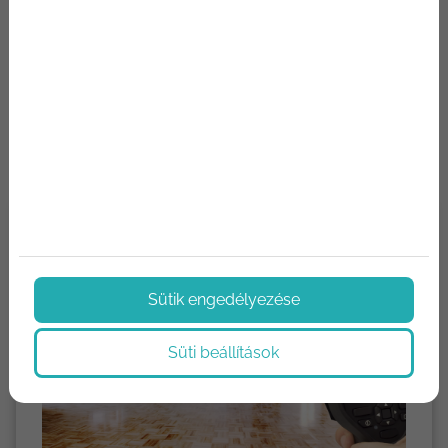
Hírek, aktualitások
Hírek az építőipar világából. Termék újdonságok,
technológiák, újítások. Megoldások, tippek és trükkök.
Sütik engedélyezése
Süti beállítások