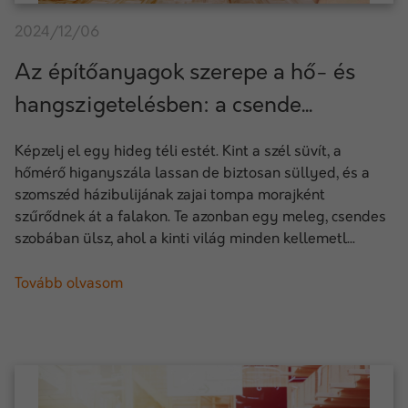
2024/12/06
Az építőanyagok szerepe a hő- és
hangszigetelésben: a csende...
Képzelj el egy hideg téli estét. Kint a szél süvít, a
hőmérő higanyszála lassan de biztosan süllyed, és a
szomszéd házibulijának zajai tompa morajként
szűrődnek át a falakon. Te azonban egy meleg, csendes
szobában ülsz, ahol a kinti világ minden kellemetl...
Tovább olvasom