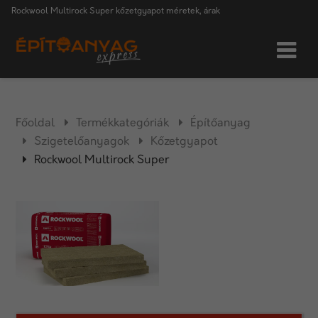
Rockwool Multirock Super kőzetgyapot méretek, árak
Főoldal
Termékkategóriák
Építőanyag
Szigetelőanyagok
Kőzetgyapot
Rockwool Multirock Super