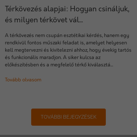
Térkövezés alapjai: Hogyan csináljuk,
és milyen térkövet vál...
A térkövezés nem csupán esztétikai kérdés, hanem egy
rendkívül fontos műszaki feladat is, amelyet helyesen
kell megtervezni és kivitelezni ahhoz, hogy évekig tartós
és funkcionális maradjon. A siker kulcsa az
előkészítésben és a megfelelő térkő kiválasztá...
Tovább olvasom
TOVÁBBI BEJEGYZÉSEK