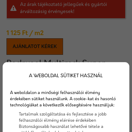
Az árak tájékoztató jellegűek és gyártói
árváltozásig érvényesek!
1 125
Ft
/ m2
AJÁNLATOT KÉREK
Rockwool Multirock Super
A WEBOLDAL SÜTIKET HASZNÁL
Elsősorban olyan szerkezetekben történő
felhasználásra ajánlott, ahol mechanikai igénybevétel
nincs, illetve áramló levegő nem éri.
A weboldalon a minőségi felhasználói élmény
Táblaméret : 1000 mm x 610 mm
érdekében sütiket használunk. A cookie-kat és hasonló
75 mm vastagságú kőzetgyapot rendelése esetén
technológiákat a következők elősegítésére használjuk:
a táblaméret eltérő! (1000 mm x 625 mm)
Tartalmak szolgáltatása és fejlesztése a jobb
felhasználói élmény elérése érdekében
Biztonságosabb használat lehetővé tétele a
Cikkszám:
rockwool001