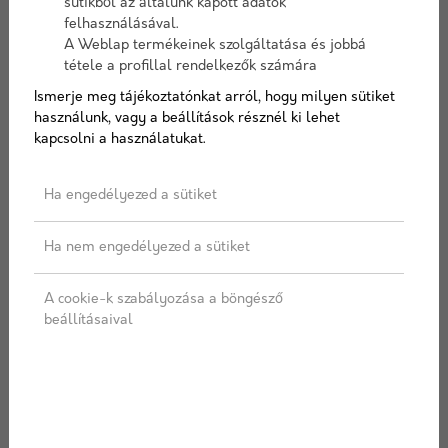
sütikből az általunk kapott adatok
Elérhetőség:
10-15 nap szállítási idő
felhasználásával.
A Weblap termékeinek szolgáltatása és jobbá
tétele a profillal rendelkezők számára
Ismerje meg tájékoztatónkat arról, hogy milyen sütiket
Vastagság
használunk, vagy a beállítások résznél ki lehet
kapcsolni a használatukat.
50 mm
60 mm
75 mm
100 mm
120 mm
140 mm
Ha engedélyezed a sütiket
150 mm
160 mm
180 mm
200 mm
Ha nem engedélyezed a sütiket
A cookie-k szabályozása a böngésző
beállításaival
AJÁNLATOT KÉREK
Címkék:
Szigetelés
,
Kőzetgyapot
,
Gyapot
,
Hőszigetelés
,
Rockwool
,
Multirock
,
Tűzálló szigetelés