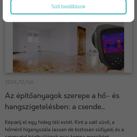
Süti beállítások
2024/12/06
Az építőanyagok szerepe a hő- és
hangszigetelésben: a csende...
Képzelj el egy hideg téli estét. Kint a szél süvít, a
hőmérő higanyszála lassan de biztosan süllyed, és a