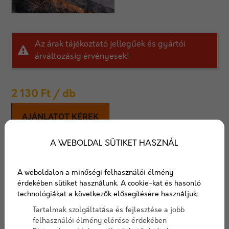
Az árak tájékoztató jellegűek és gyártói
árváltozásig érvényesek!
2 130
Ft
/ db
AJÁNLATOT KÉREK
A WEBOLDAL SÜTIKET HASZNÁL
Viastein Mattone Tres
prémium+ fedlap
A weboldalon a minőségi felhasználói élmény
érdekében sütiket használunk. A cookie-kat és hasonló
Az Mattone Tres falazóblokk rendszert
technológiákat a következők elősegítésére használjuk:
Tartalmak szolgáltatása és fejlesztése a jobb
Cikkszám:
viaavangardfedlap
felhasználói élmény elérése érdekében