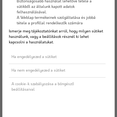
Biztonságosabb használat lehetővé tétele a
Elérhetőség:
10-15 nap szállítási idő
sütikből az általunk kapott adatok
felhasználásával.
A Weblap termékeinek szolgáltatása és jobbá
tétele a profillal rendelkezők számára
Termékváltozat
Ismerje meg tájékoztatónkat arról, hogy milyen sütiket
használunk, vagy a beállítások résznél ki lehet
kapcsolni a használatukat.
Ha engedélyezed a sütiket
Mattone
Mattone
Mattone
Ha nem engedélyezed a sütiket
Tres fedlap
Tres fedlap
Tres fedlap
roppantott
sarokelem
végelem
A cookie-k szabályozása a böngésző
felülettel
roppantott
roppantott
beállításaival
60x30x8 cm
felülettel
felülettel
30x30x8 cm
30x30x8 cm
Színválaszték