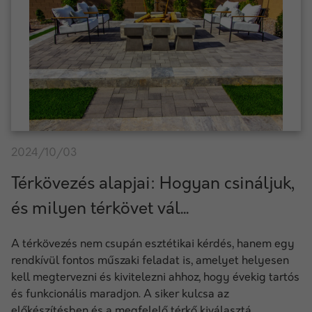
2024/10/03
Térkövezés alapjai: Hogyan csináljuk,
és milyen térkövet vál...
A térkövezés nem csupán esztétikai kérdés, hanem egy
rendkívül fontos műszaki feladat is, amelyet helyesen
kell megtervezni és kivitelezni ahhoz, hogy évekig tartós
és funkcionális maradjon. A siker kulcsa az
előkészítésben és a megfelelő térkő kiválasztá...