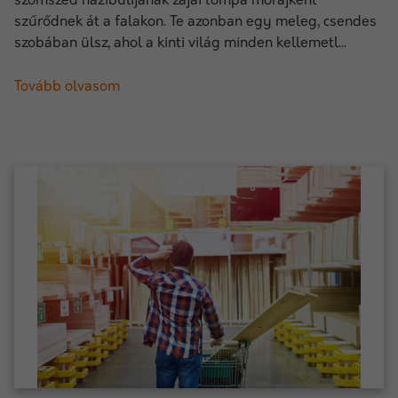
szomszéd házibulijának zajai tompa morajként
szűrődnek át a falakon. Te azonban egy meleg, csendes
szobában ülsz, ahol a kinti világ minden kellemetl...
Tovább olvasom