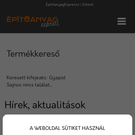
ÉpítőanyagExpressz | Scheck
Termékkereső
Keresett kifejezés:
Gyapot
Sajnos nincs találat...
Hírek, aktualitások
Hírek az építőipar világából. Termék újdonságok,
A WEBOLDAL SÜTIKET HASZNÁL
technológiák, újítások. Megoldások, tippek és trükkök.