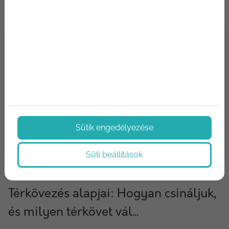
Sütik engedélyezése
Süti beállítások
2024/10/03
Térkövezés alapjai: Hogyan csináljuk,
és milyen térkövet vál...