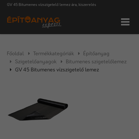
GV 45 Bitumenes vízszigetelő lemez ára, kiszerelés
Főoldal
Termékkategóriák
Építőanyag
Szigetelőanyagok
Bitumenes szigetelőlemez
GV 45 Bitumenes vízszigetelő lemez