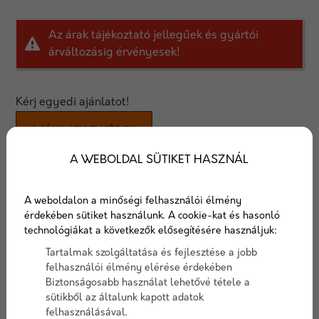
Az árak tájékoztató jellegűek és gyártói
árváltozásig érvényesek!
Kérj egyedi ajánlatot!
AJÁNLATOT KÉREK
A WEBOLDAL SÜTIKET HASZNÁL
GV 45 Bitumenes vízszigetelő
lemez
A weboldalon a minőségi felhasználói élmény
érdekében sütiket használunk. A cookie-kat és hasonló
technológiákat a következők elősegítésére használjuk:
A GV 45 bitumenes vízszigetelő lemez oxidált
bitumennel, üvegfátyol hordozón, felső felületén
Tartalmak szolgáltatása és fejlesztése a jobb
finomhomok hintéssel, alsó részén polietilén fólia
felhasználói élmény elérése érdekében
Biztonságosabb használat lehetővé tétele a
kasírozással többrétegű szigetelések kiegészítő
sütikből az általunk kapott adatok
rétegéhez alkalmazható.
felhasználásával.