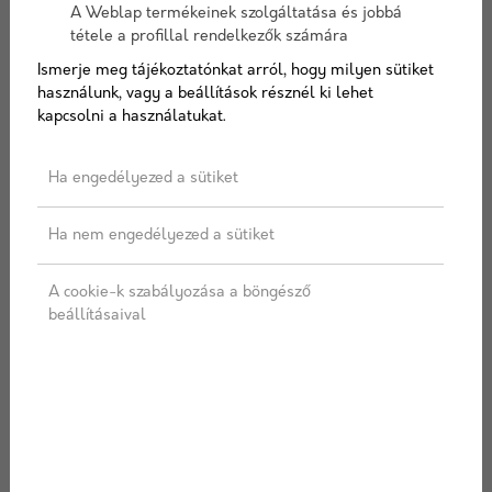
A Weblap termékeinek szolgáltatása és jobbá
Cikkszám:
gv45
tétele a profillal rendelkezők számára
Elérhetőség:
10-15 nap szállítási idő
Ismerje meg tájékoztatónkat arról, hogy milyen sütiket
használunk, vagy a beállítások résznél ki lehet
kapcsolni a használatukat.
AJÁNLATOT KÉREK
Ha engedélyezed a sütiket
Ha nem engedélyezed a sütiket
Címkék:
45
,
GV
,
Vízszigetelés
,
Bitumenes
A cookie-k szabályozása a böngésző
beállításaival
LEÍRÁS
SPECIFIKÁCIÓ
ÜGYFÉLSZOLGÁLAT
SZÁLLÍTÁS
Felhasználási terület:
- Talajnedvesség és talajpára elleni szigetelések