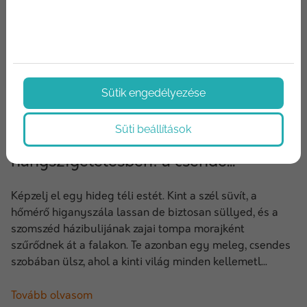
Sütik engedélyezése
2024/12/06
Süti beállítások
Az építőanyagok szerepe a hő- és
hangszigetelésben: a csende...
Képzelj el egy hideg téli estét. Kint a szél süvít, a
hőmérő higanyszála lassan de biztosan süllyed, és a
szomszéd házibulijának zajai tompa morajként
szűrődnek át a falakon. Te azonban egy meleg, csendes
szobában ülsz, ahol a kinti világ minden kellemetl...
Tovább olvasom