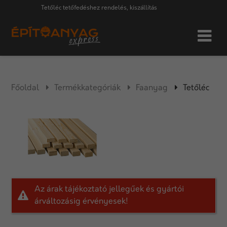
Tetőléc tetőfedéshez rendelés, kiszállítás
Főoldal
Termékkategóriák
Faanyag
Tetőléc
Az árak tájékoztató jellegűek és gyártói
árváltozásig érvényesek!