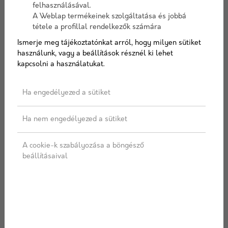
felhasználásával.
A Weblap termékeinek szolgáltatása és jobbá
tétele a profillal rendelkezők számára
Keresztmetszet
Ismerje meg tájékoztatónkat arról, hogy milyen sütiket
használunk, vagy a beállítások résznél ki lehet
kapcsolni a használatukat.
Hosszúság
Ha engedélyezed a sütiket
Ha nem engedélyezed a sütiket
A cookie-k szabályozása a böngésző
AJÁNLATOT KÉREK
beállításaival
Címkék:
Tető
,
Faanyag
,
Tetőléc
,
Léc
,
Bramac
,
Bramac
léc
,
Tetőcsere