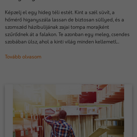
Képzelj el egy hideg téli estét. Kint a szél süvít, a
hőmérő higanyszála lassan de biztosan süllyed, és a
szomszéd házibulijának zajai tompa morajként
szűrődnek át a falakon. Te azonban egy meleg, csendes
szobában ülsz, ahol a kinti világ minden kellemetl...
Tovább olvasom