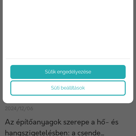
Sütik engedélyezése
Süti beállítások
2024/12/06
Az építőanyagok szerepe a hő- és
hangszigetelésben: a csende...