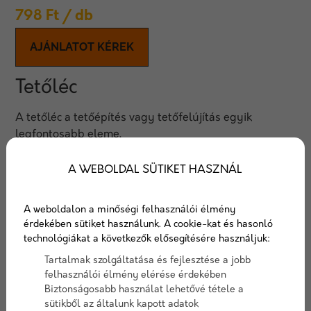
798
Ft
/ db
AJÁNLATOT KÉREK
Tetőléc
A tetőléc a tetőépítés vagy tetőfelújítás egyik
legfontosabb eleme.
Különböző keresztmetszetekben illetve
hosszúságokban elérhető, mely lehetőséget ad arra,
A WEBOLDAL SÜTIKET HASZNÁL
hogy pontosan kiszámoljuk a szükséges
anyagmennyiséget, ezáltal minimalizálva az
A weboldalon a minőségi felhasználói élmény
anyagveszteséget.
érdekében sütiket használunk. A cookie-kat és hasonló
technológiákat a következők elősegítésére használjuk:
Tartalmak szolgáltatása és fejlesztése a jobb
Cikkszám:
tetolec
felhasználói élmény elérése érdekében
Biztonságosabb használat lehetővé tétele a
Elérhetőség:
10-15 nap szállítási idő
sütikből az általunk kapott adatok