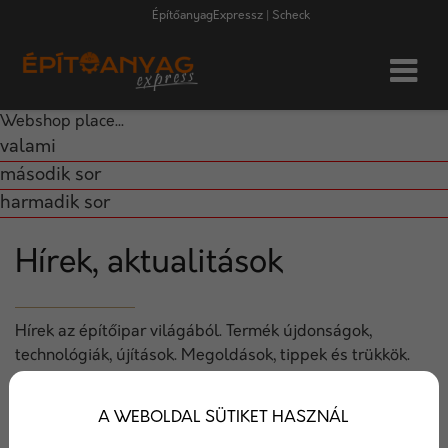
ÉpítőanyagExpressz | Scheck
Webshop place...
valami
második sor
harmadik sor
Hírek, aktualitások
Hírek az építőipar világából. Termék újdonságok,
technológiák, újítások. Megoldások, tippek és trükkök.
A WEBOLDAL SÜTIKET HASZNÁL