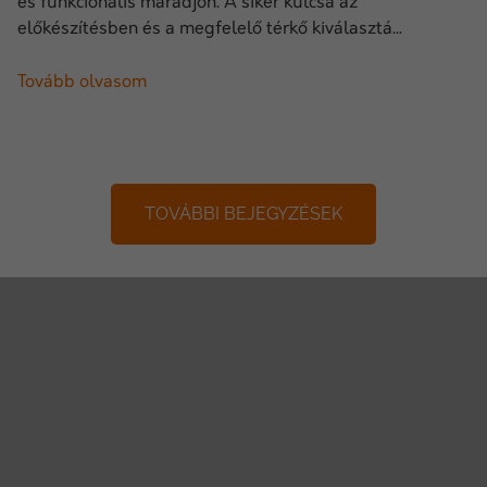
és funkcionális maradjon. A siker kulcsa az
előkészítésben és a megfelelő térkő kiválasztá...
Tovább olvasom
TOVÁBBI BEJEGYZÉSEK