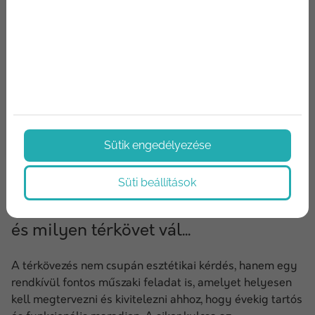
Sütik engedélyezése
2024/10/03
Süti beállítások
Térkövezés alapjai: Hogyan csináljuk,
és milyen térkövet vál...
A térkövezés nem csupán esztétikai kérdés, hanem egy
rendkívül fontos műszaki feladat is, amelyet helyesen
kell megtervezni és kivitelezni ahhoz, hogy évekig tartós