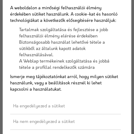
A weboldalon a minőségi felhasználói élmény
érdekében sütiket használunk. A cookie-kat és hasonló
technológiákat a következők elősegítésére használjuk:
Tartalmak szolgáltatása és fejlesztése a jobb
felhasználói élmény elérése érdekében
Biztonságosabb használat lehetővé tétele a
sütikből az általunk kapott adatok
felhasználásával.
A Weblap termékeinek szolgáltatása és jobbá
tétele a profillal rendelkezők számára
Ismerje meg tájékoztatónkat arról, hogy milyen sütiket
használunk, vagy a beállítások résznél ki lehet
2024/12/06
kapcsolni a használatukat.
Az építőanyagok szerepe a hő- és
Ha engedélyezed a sütiket
hangszigetelésben: a csende...
Ha nem engedélyezed a sütiket
Képzelj el egy hideg téli estét. Kint a szél süvít, a