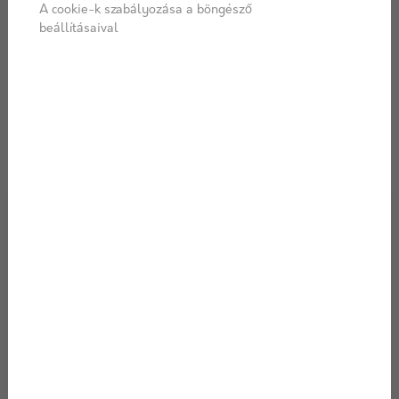
hőmérő higanyszála lassan de biztosan süllyed, és a
A cookie-k szabályozása a böngésző
szomszéd házibulijának zajai tompa morajként
beállításaival
szűrődnek át a falakon. Te azonban egy meleg, csendes
szobában ülsz, ahol a kinti világ minden kellemetl...
Tovább olvasom