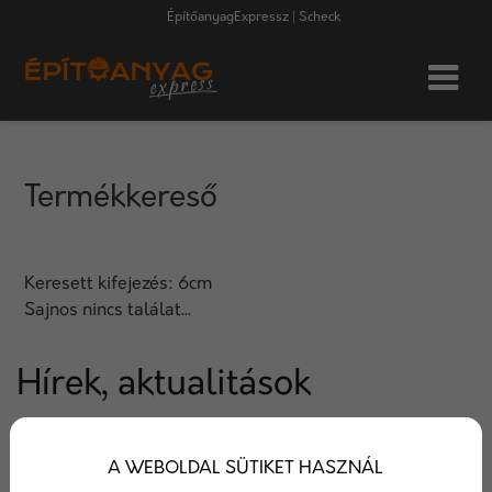
ÉpítőanyagExpressz | Scheck
Termékkereső
Keresett kifejezés:
6cm
Sajnos nincs találat...
Hírek, aktualitások
Hírek az építőipar világából. Termék újdonságok,
A WEBOLDAL SÜTIKET HASZNÁL
technológiák, újítások. Megoldások, tippek és trükkök.