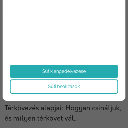
Sütik engedélyezése
Süti beállítások
2024/10/03
Térkövezés alapjai: Hogyan csináljuk,
és milyen térkövet vál...