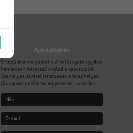
Ajánlatkérés
Űrlapunkon megadott elérhetőségeid egyikén
hamarosan felvesszük veled a kapcsolatot. -
Személyes átvétel lehetséges a telephelyen
(Budapest), előzetes egyeztetést követően!
Név
E-mail