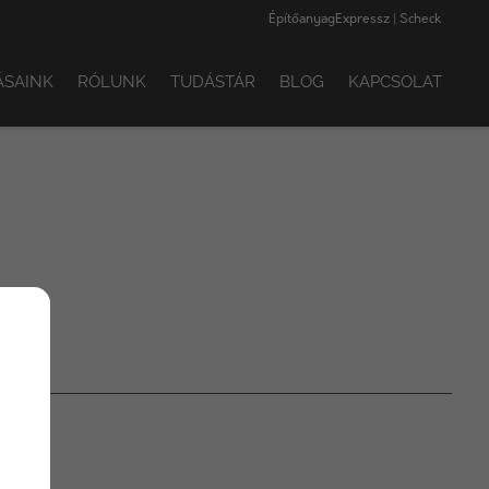
ÉpítőanyagExpressz | Scheck
ÁSAINK
RÓLUNK
TUDÁSTÁR
BLOG
KAPCSOLAT