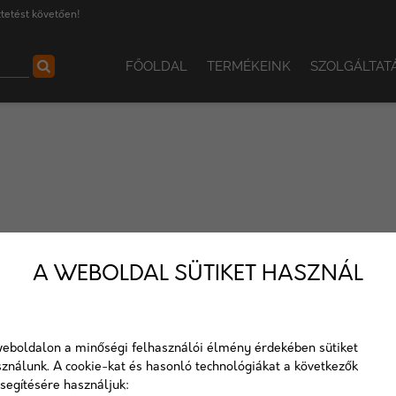
tetést követően!
FŐOLDAL
TERMÉKEINK
SZOLGÁLTAT
kg
A WEBOLDAL SÜTIKET HASZNÁL
eboldalon a minőségi felhasználói élmény érdekében sütiket
ználunk. A cookie-kat és hasonló technológiákat a következők
segítésére használjuk: