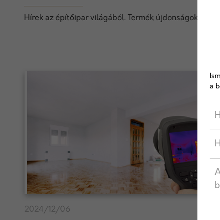
Hírek az építőipar világából. Termék újdonságok, techn
Ism
a b
H
H
A
b
2024/12/06