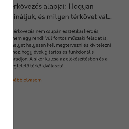
Térkövezés alapjai: Hogyan
csináljuk, és milyen térkövet vál...
A térkövezés nem csupán esztétikai kérdés,
hanem egy rendkívül fontos műszaki feladat is,
amelyet helyesen kell megtervezni és kivitelezni
ahhoz, hogy évekig tartós és funkcionális
maradjon. A siker kulcsa az előkészítésben és a
megfelelő térkő kiválasztá...
Tovább olvasom