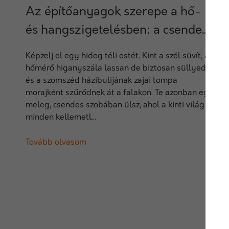
Az építőanyagok szerepe a hő-
és hangszigetelésben: a csende...
Képzelj el egy hideg téli estét. Kint a szél süvít, a
hőmérő higanyszála lassan de biztosan süllyed,
és a szomszéd házibulijának zajai tompa
morajként szűrődnek át a falakon. Te azonban egy
meleg, csendes szobában ülsz, ahol a kinti világ
minden kellemetl...
Tovább olvasom