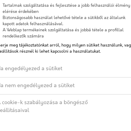
Tartalmak szolgáltatása és fejlesztése a jobb felhasználói élmény
ológiák, újítások. Megoldások, tippek és trükkök.
elérése érdekében
Biztonságosabb használat lehetővé tétele a sütikből az általunk
kapott adatok felhasználásával.
A Weblap termékeinek szolgáltatása és jobbá tétele a profillal
rendelkezők számára
erje meg tájékoztatónkat arról, hogy milyen sütiket használunk, va
eállítások résznél ki lehet kapcsolni a használatukat.
a engedélyezed a sütiket
a nem engedélyezed a sütiket
 cookie-k szabályozása a böngésző
eállításaival
2024/11/11