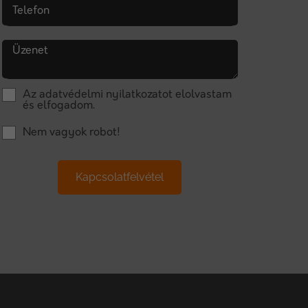
Telefon
Üzenet
Az
adatvédelmi nyilatkozat
ot elolvastam
és elfogadom.
Nem vagyok robot!
Kapcsolatfelvétel