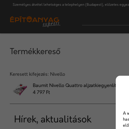
Személyes átvétel lehetséges a telephelyen (Budapest), előzetes egyez
Termékkereső
Keresett kifejezés:
Nivello
Baumit Nivello Quattro aljzatkiegyenlítő 25 
4 797 Ft
A w
Hírek, aktualitások
has
elő