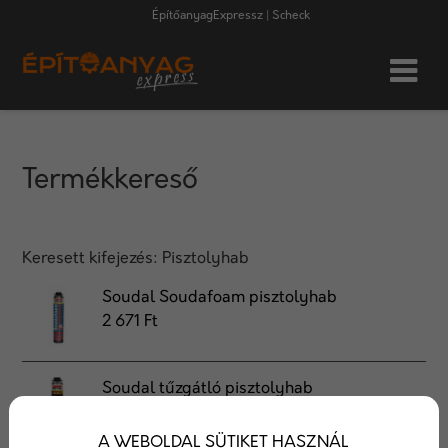
ÉpítőanyagExpressz | Scheck
Termékkereső
Keresett kifejezés:
Pisztolyhab
Soudal Soudafoam pisztolyhab
2 671 Ft
Soudal tűzgátló pisztolyhab
7 464 Ft
A WEBOLDAL SÜTIKET HASZNÁL