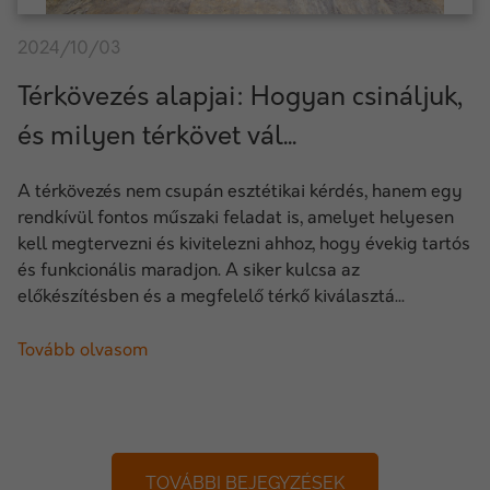
2024/10/03
Térkövezés alapjai: Hogyan csináljuk,
és milyen térkövet vál...
A térkövezés nem csupán esztétikai kérdés, hanem egy
rendkívül fontos műszaki feladat is, amelyet helyesen
kell megtervezni és kivitelezni ahhoz, hogy évekig tartós
és funkcionális maradjon. A siker kulcsa az
előkészítésben és a megfelelő térkő kiválasztá...
Tovább olvasom
TOVÁBBI BEJEGYZÉSEK