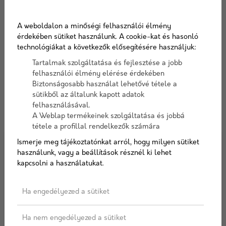
A weboldalon a minőségi felhasználói élmény
Hírek, aktualitások
érdekében sütiket használunk. A cookie-kat és hasonló
technológiákat a következők elősegítésére használjuk:
Tartalmak szolgáltatása és fejlesztése a jobb
Hírek az építőipar világából. Termék újdonságok,
felhasználói élmény elérése érdekében
technológiák, újítások. Megoldások, tippek és trükkök.
Biztonságosabb használat lehetővé tétele a
sütikből az általunk kapott adatok
felhasználásával.
A Weblap termékeinek szolgáltatása és jobbá
tétele a profillal rendelkezők számára
Ismerje meg tájékoztatónkat arról, hogy milyen sütiket
használunk, vagy a beállítások résznél ki lehet
kapcsolni a használatukat.
Ha engedélyezed a sütiket
Ha nem engedélyezed a sütiket