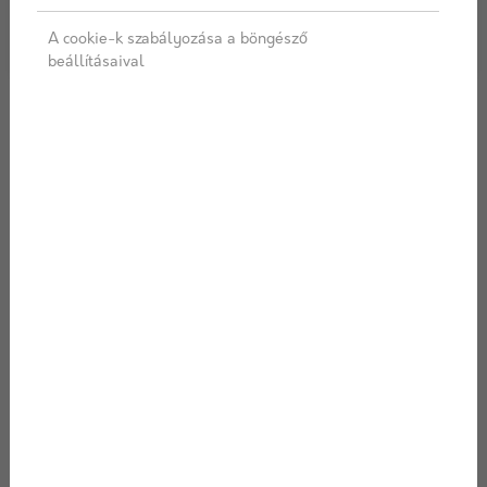
A cookie-k szabályozása a böngésző
beállításaival
2024/12/06
Az építőanyagok szerepe a hő- és
hangszigetelésben: a csende...
Képzelj el egy hideg téli estét. Kint a szél süvít, a
hőmérő higanyszála lassan de biztosan süllyed, és a
szomszéd házibulijának zajai tompa morajként
szűrődnek át a falakon. Te azonban egy meleg, csendes
szobában ülsz, ahol a kinti világ minden kellemetl...
Tovább olvasom