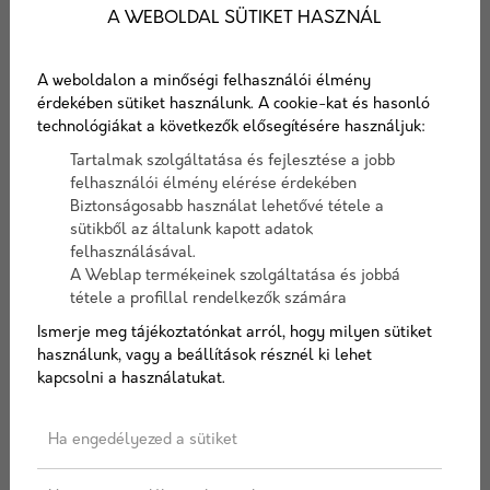
A WEBOLDAL SÜTIKET HASZNÁL
A weboldalon a minőségi felhasználói élmény
érdekében sütiket használunk. A cookie-kat és hasonló
technológiákat a következők elősegítésére használjuk:
Tartalmak szolgáltatása és fejlesztése a jobb
Soudal szaniter szilikon
felhasználói élmény elérése érdekében
1 270 Ft
Biztonságosabb használat lehetővé tétele a
sütikből az általunk kapott adatok
felhasználásával.
A Weblap termékeinek szolgáltatása és jobbá
Hírek, aktualitások
tétele a profillal rendelkezők számára
Ismerje meg tájékoztatónkat arról, hogy milyen sütiket
használunk, vagy a beállítások résznél ki lehet
kapcsolni a használatukat.
Hírek az építőipar világából. Termék újdonságok,
technológiák, újítások. Megoldások, tippek és trükkök.
Ha engedélyezed a sütiket