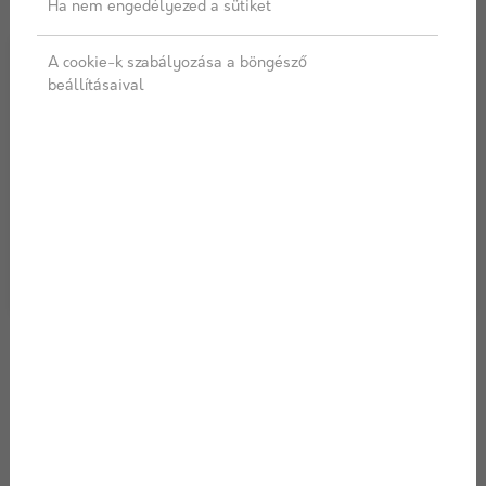
Ha nem engedélyezed a sütiket
A cookie-k szabályozása a böngésző
beállításaival
2024/12/06
Az építőanyagok szerepe a hő- és
hangszigetelésben: a csende...
Képzelj el egy hideg téli estét. Kint a szél süvít, a