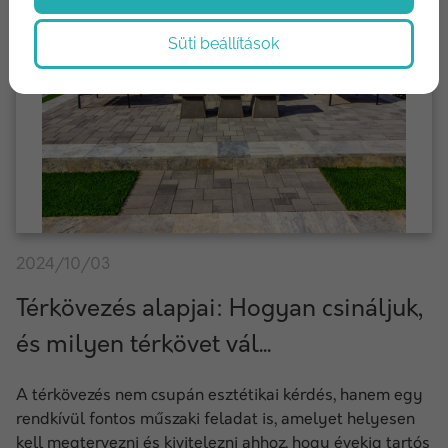
Süti beállítások
2024/10/03
Térkövezés alapjai: Hogyan csináljuk,
és milyen térkövet vál...
A térkövezés nem csupán esztétikai kérdés, hanem egy
rendkívül fontos műszaki feladat is, amelyet helyesen
kell megtervezni és kivitelezni ahhoz, hogy évekig tartós