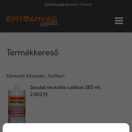
ÉpítőanyagExpressz | Scheck
Termékkereső
Keresett kifejezés:
Szilikon
Soudal neutrális szilikon 280 ml
2 802 Ft