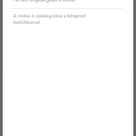
Ha nem engedélyezed a sütiket
A cookie-k szabályozása a böngésző
beállításaival
2024/12/06
Az építőanyagok szerepe a hő- és
hangszigetelésben: a csende...
Képzelj el egy hideg téli estét. Kint a szél süvít, a
hőmérő higanyszála lassan de biztosan süllyed, és a
szomszéd házibulijának zajai tompa morajként