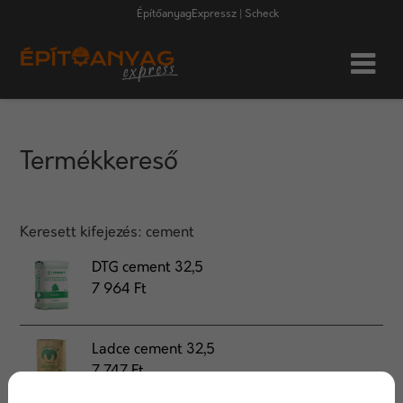
ÉpítőanyagExpressz | Scheck
Termékkereső
Keresett kifejezés:
cement
DTG cement 32,5
7 964 Ft
Ladce cement 32,5
7 747 Ft