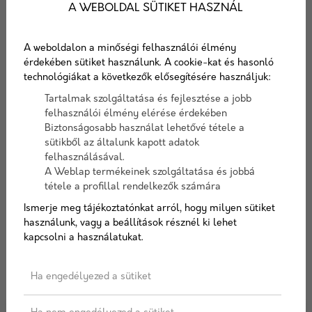
A WEBOLDAL SÜTIKET HASZNÁL
Nexe cement 32,5 R UVR
8 509 Ft
A weboldalon a minőségi felhasználói élmény
érdekében sütiket használunk. A cookie-kat és hasonló
Nexe cement 42,5 R UVR
technológiákat a következők elősegítésére használjuk:
0 Ft
Tartalmak szolgáltatása és fejlesztése a jobb
felhasználói élmény elérése érdekében
Biztonságosabb használat lehetővé tétele a
sütikből az általunk kapott adatok
Hírek, aktualitások
felhasználásával.
A Weblap termékeinek szolgáltatása és jobbá
tétele a profillal rendelkezők számára
Hírek az építőipar világából. Termék újdonságok,
Ismerje meg tájékoztatónkat arról, hogy milyen sütiket
használunk, vagy a beállítások résznél ki lehet
technológiák, újítások. Megoldások, tippek és trükkök.
kapcsolni a használatukat.
Ha engedélyezed a sütiket