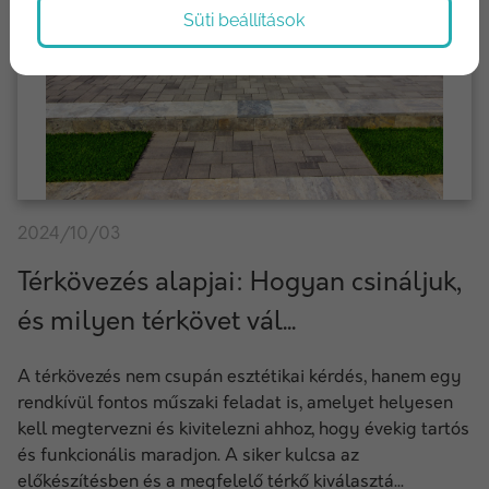
Süti beállítások
2024/10/03
Térkövezés alapjai: Hogyan csináljuk,
és milyen térkövet vál...
A térkövezés nem csupán esztétikai kérdés, hanem egy
rendkívül fontos műszaki feladat is, amelyet helyesen
kell megtervezni és kivitelezni ahhoz, hogy évekig tartós
és funkcionális maradjon. A siker kulcsa az
előkészítésben és a megfelelő térkő kiválasztá...