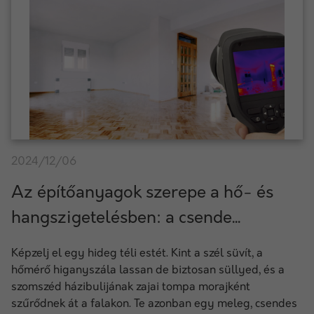
2024/12/06
Az építőanyagok szerepe a hő- és
hangszigetelésben: a csende...
Képzelj el egy hideg téli estét. Kint a szél süvít, a
hőmérő higanyszála lassan de biztosan süllyed, és a
szomszéd házibulijának zajai tompa morajként
szűrődnek át a falakon. Te azonban egy meleg, csendes