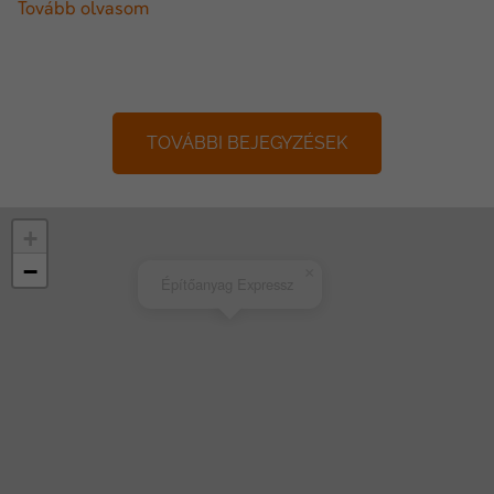
Tovább olvasom
TOVÁBBI BEJEGYZÉSEK
+
−
×
Építőanyag Expressz