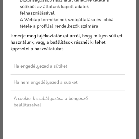
Biztonságosabb használat lehetővé tétele a
sütikből az általunk kapott adatok
A
cementnek
különböző típusai
felhasználásával.
A Weblap termékeinek szolgáltatása és jobbá
vannak, más-más tulajdonságokkal
tétele a profillal rendelkezők számára
rendelkeznek.
Ismerje meg tájékoztatónkat arról, hogy milyen sütiket
használunk, vagy a beállítások résznél ki lehet
kapcsolni a használatukat.
A leggyakrabban használt cementtípus, amelyet
széles körben alkalmaznak általános építési célokra a
Ha engedélyezed a sütiket
Portland cement
. Egyaránt felhasználható
lakó
- és
kereskedelmi
épületekhez, hidakhoz és utakhoz is.
Ha nem engedélyezed a sütiket
Magas szilárdság, gyors kötési idő jellemzi.
A cookie-k szabályozása a böngésző
beállításaival
A cementnél már szintén szempont a
fenntarthatóság. A környezetbarát
cementszabványok, például a különböző típusú
kiegészítők és újrafelhasználási lehetőségek
bevezetése segítenek csökkenteni a környezeti