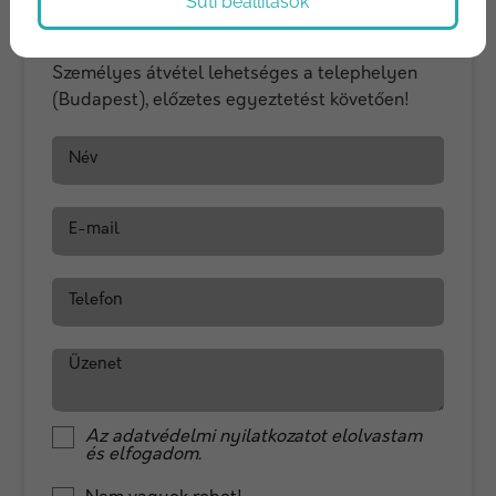
Süti beállítások
Űrlapunkon megadott elérhetőségeid egyikén
hamarosan felvesszük veled a kapcsolatot. -
Személyes átvétel lehetséges a telephelyen
(Budapest), előzetes egyeztetést követően!
Név
E-mail
Telefon
Üzenet
Az
adatvédelmi nyilatkozat
ot elolvastam
és elfogadom.