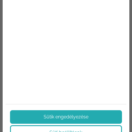
Tartalomjegyzék
Mi is a cement?
Cementek típusai, felhasználása érdekesség: az
aluminát cementet bizonyos típusú fogászati anyagok
kötőanyagaként is használják
Keresés
Keresett kifejezés
Sütik engedélyezése
Ajánlatkérés