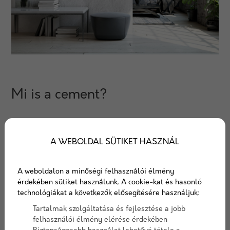
Mi is a cement?
A cement olyan hidraulikus kötőanyag, amelyben a
A WEBOLDAL SÜTIKET HASZNÁL
kötő- és adalékanyagok víz hozzáadásával kémiai
reakcióba lépnek egymással és azokat a cement képes
tartósan összeragasztani. Az évenkénti cementgyártás
A weboldalon a minőségi felhasználói élmény
érdekében sütiket használunk. A cookie-kat és hasonló
a világon 4,2 milliárd tonna nagyságrendűre
technológiákat a következők elősegítésére használjuk:
becsülhető.
Tartalmak szolgáltatása és fejlesztése a jobb
felhasználói élmény elérése érdekében