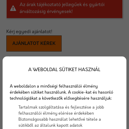
Az árak tájékoztató jellegűek és gyártói
árváltozásig érvényesek!
Kérj egyedi ajánlatot!
AJÁNLATOT KÉREK
Cserepes lemezek
A WEBOLDAL SÜTIKET HASZNÁL
A cserepes lemez tetőcsere alkalmával kiváló
választás lehet.
Anyaga hidegen hengerelt horganyzott acéllemez
A weboldalon a minőségi felhasználói élmény
érdekében sütiket használunk. A cookie-kat és hasonló
poliészter bevonattal.
technológiákat a következők elősegítésére használjuk:
Elérhető RAL színek
fényes
bevonattal: 3005, 3009,
3011, 5010, 6020, 6029, 7016, 7024, 8004, 8017, 8019,
Tartalmak szolgáltatása és fejlesztése a jobb
felhasználói élmény elérése érdekében
9005, 9006, 9007, 9010
Biztonságosabb használat lehetővé tétele a
Elérhető RAL színek
matt
bevonattal: 3005, 3011,
sütikből az általunk kapott adatok
6005, 7024, 8004, 8017, 9005