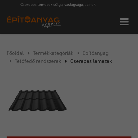
Cserepes lemezek súlya, vastagsága, színek
Főoldal
Termékkategóriák
Építőanyag
Tetőfedő rendszerek
Cserepes lemezek