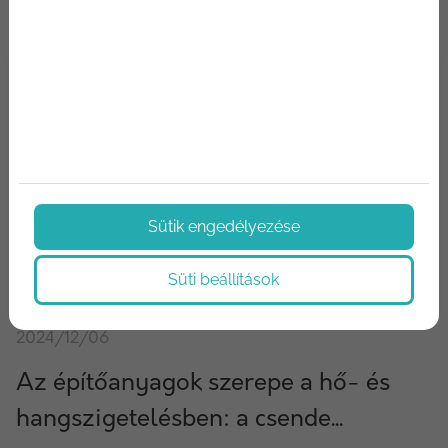
Sütik engedélyezése
Süti beállítások
2024/12/06
Az építőanyagok szerepe a hő- és
hangszigetelésben: a csende...