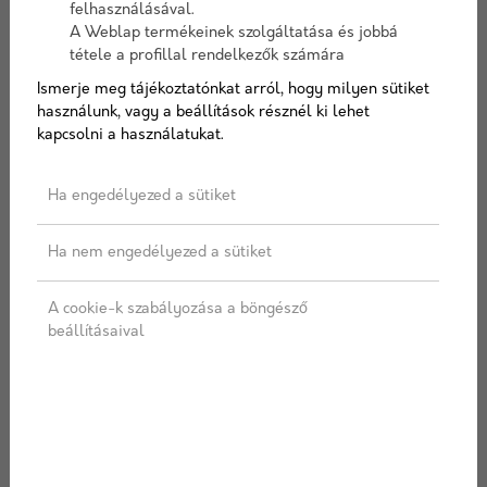
felhasználásával.
A Weblap termékeinek szolgáltatása és jobbá
tétele a profillal rendelkezők számára
Cikkszám:
cserepeslemez001
Ismerje meg tájékoztatónkat arról, hogy milyen sütiket
használunk, vagy a beállítások résznél ki lehet
Elérhetőség:
10-15 nap szállítási idő
kapcsolni a használatukat.
Ha engedélyezed a sütiket
AJÁNLATOT KÉREK
Ha nem engedélyezed a sütiket
Címkék:
Cserép
,
Cserepes lemez
,
Cserépmintás
A cookie-k szabályozása a böngésző
lemez
,
Lemez
,
Lemeztető
,
Lemezes tetőfedés
,
beállításaival
Blacho
,
Blachotrapez
LEÍRÁS
SPECIFIKÁCIÓ