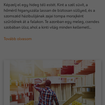
Képzelj el egy hideg téli estét. Kint a szél süvít, a
hőmérő higanyszála lassan de biztosan süllyed, és a
szomszéd házibulijának zajai tompa morajként
szűrődnek át a falakon. Te azonban egy meleg, csendes
szobában ülsz, ahol a kinti világ minden kellemetl...
Tovább olvasom