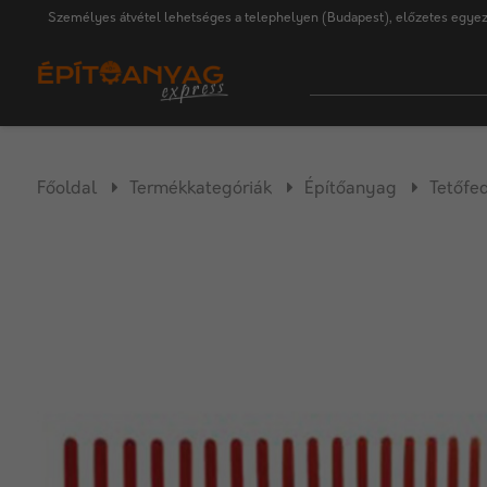
Személyes átvétel lehetséges a telephelyen (Budapest), előzetes egyez
Főoldal
Termékkategóriák
Építőanyag
Tetőfe