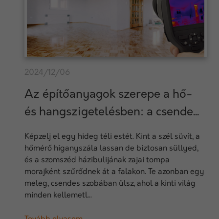
2024/12/06
Az építőanyagok szerepe a hő-
és hangszigetelésben: a csende...
Képzelj el egy hideg téli estét. Kint a szél süvít, a
hőmérő higanyszála lassan de biztosan süllyed,
és a szomszéd házibulijának zajai tompa
morajként szűrődnek át a falakon. Te azonban egy
meleg, csendes szobában ülsz, ahol a kinti világ
minden kellemetl...