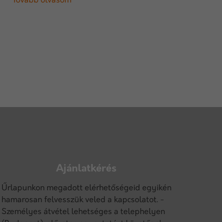
Tovább olvasom
Ajánlatkérés
Űrlapunkon megadott elérhetőségeid egyikén
hamarosan felvesszük veled a kapcsolatot. -
Személyes átvétel lehetséges a telephelyen