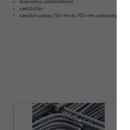
lezárófésű szellőzőléccel
szellőzőléc
szellőző szalag (50 mm és 100 mm szélességben)