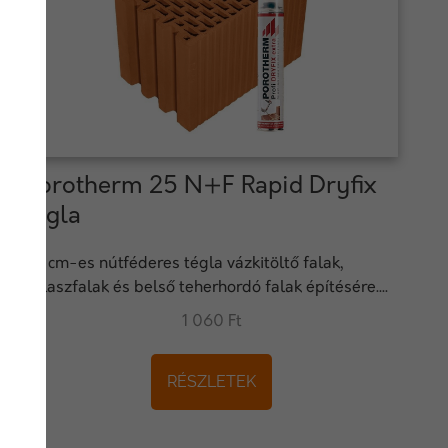
Porotherm 25 N+F Rapid Dryfix
tégla
25 cm-es nútféderes tégla vázkitöltő falak,
válaszfalak és belső teherhordó falak építésére....
1 060 Ft
RÉSZLETEK