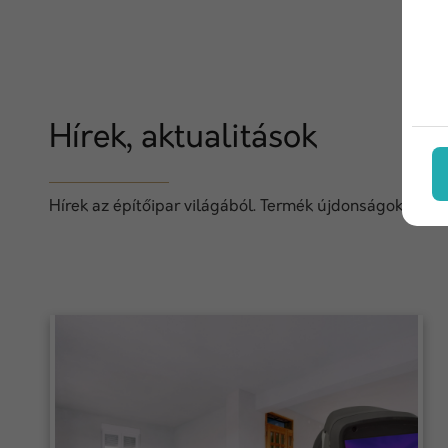
Hírek, aktualitások
Hírek az építőipar világából. Termék újdonságok, techn