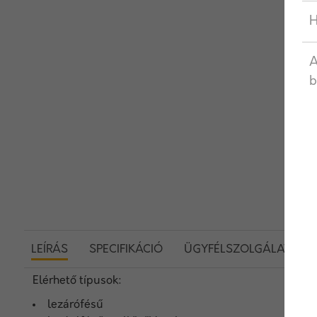
H
A
b
LEÍRÁS
SPECIFIKÁCIÓ
ÜGYFÉLSZOLGÁLAT
Elérhető típusok:
lezárófésű