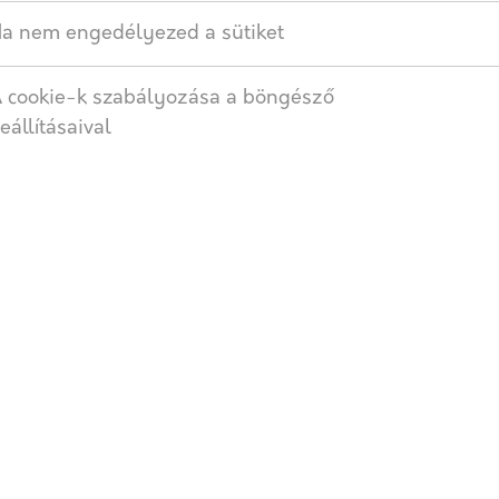
a nem engedélyezed a sütiket
 cookie-k szabályozása a böngésző
Szellőző szalag 100mm 5m
eállításaival
AJÁNLATOT KÉREK
Címkék:
Szellőző szalag
,
Eres
SZÁLLÍTÁS