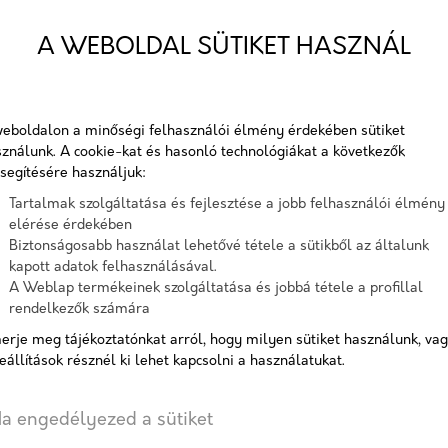
Az ereszszellőző elemek biztos
A WEBOLDAL SÜTIKET HASZNÁL
megakadályozzák a madarak b
Cikkszám:
leza
eboldalon a minőségi felhasználói élmény érdekében sütiket
Elérhetőség:
10-15
ználunk. A cookie-kat és hasonló technológiákat a következők
segítésére használjuk:
Tartalmak szolgáltatása és fejlesztése a jobb felhasználói élmény
elérése érdekében
Termékváltozat
Biztonságosabb használat lehetővé tétele a sütikből az általunk
kapott adatok felhasználásával.
A Weblap termékeinek szolgáltatása és jobbá tétele a profillal
rendelkezők számára
erje meg tájékoztatónkat arról, hogy milyen sütiket használunk, va
eállítások résznél ki lehet kapcsolni a használatukat.
Lezárófésű
Lezár
a engedélyezed a sütiket