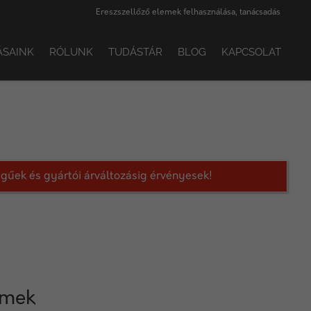
Ereszszellőző elemek felhasználása, tanácsadás
ÁSAINK
RÓLUNK
TUDÁSTÁR
BLOG
KAPCSOLAT
legűek és gyártói árváltozásig érvényesek!
emek