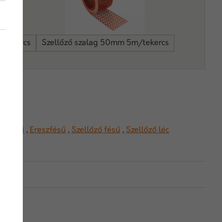
/tekercs
Szellőző szalag 50mm 5m/tekercs
z
,
Fésű
,
Ereszfésű
,
Szellőző fésű
,
Szellőző léc