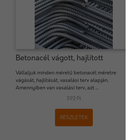
Betonacél vágott, hajlított
Vállaljuk minden méretű betonacél méretre
vágását, hajlítását, vasalási terv alapján.
Amennyiben van vasalási terv, azt ...
392 Ft
RÉSZLETEK