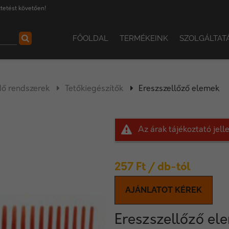
tetést követően!
FŐOLDAL
TERMÉKEINK
SZOLGÁLTAT
dő rendszerek
Tetőkiegészítők
Ereszszellőző elemek
Az árak tájékoztató jel
257
Ft
/ db-tól
AJÁNLATOT KÉREK
Ereszszellőző el