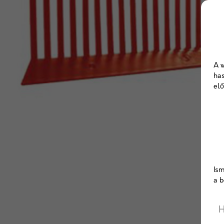
A w
has
elő
Ism
a b
H