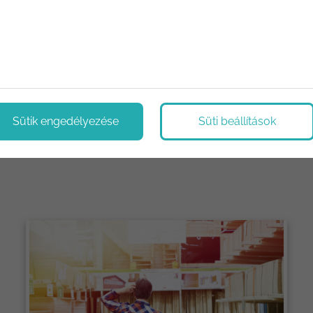
Sütik engedélyezése
Süti beállítások
ológiák, újítások. Megoldások, tippek és trükkök.