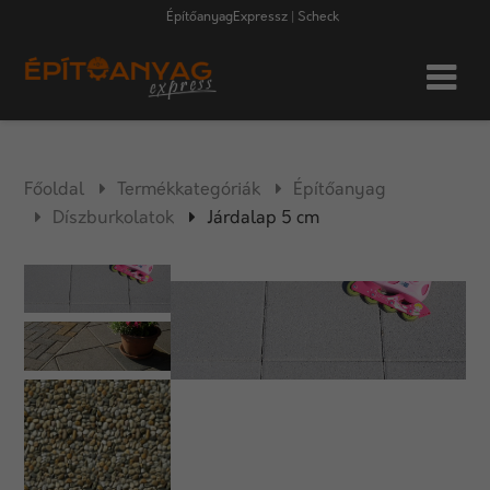
ÉpítőanyagExpressz | Scheck
Főoldal
Termékkategóriák
Építőanyag
Díszburkolatok
Járdalap 5 cm