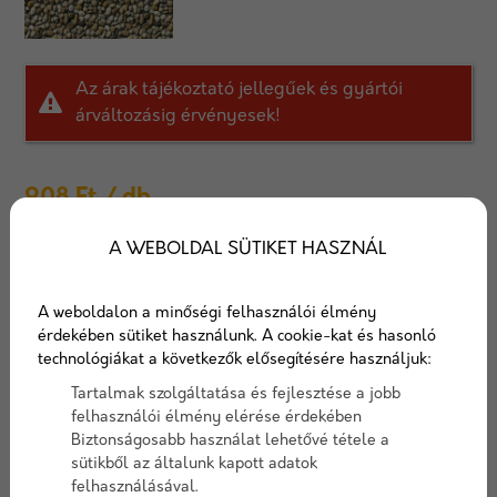
Az árak tájékoztató jellegűek és gyártói
árváltozásig érvényesek!
908
Ft
/ db
AJÁNLATOT KÉREK
A WEBOLDAL SÜTIKET HASZNÁL
Járdalap 5 cm
A weboldalon a minőségi felhasználói élmény
érdekében sütiket használunk. A cookie-kat és hasonló
technológiákat a következők elősegítésére használjuk:
Gyalogos forgalomra ajánljuk, szürke színével
tökéletesen illeszkedik a modern környezetbe.
Tartalmak szolgáltatása és fejlesztése a jobb
felhasználói élmény elérése érdekében
Biztonságosabb használat lehetővé tétele a
Cikkszám:
dojardalap
sütikből az általunk kapott adatok
Elérhetőség:
10-15 nap szállítási idő
felhasználásával.