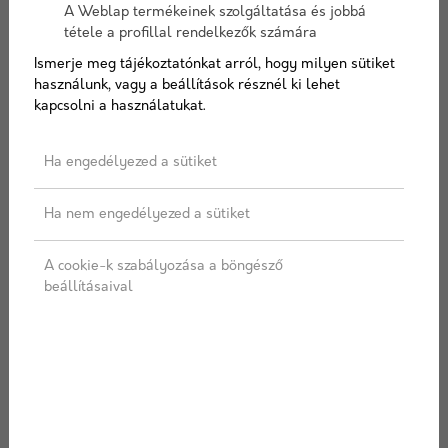
A Weblap termékeinek szolgáltatása és jobbá
tétele a profillal rendelkezők számára
Ismerje meg tájékoztatónkat arról, hogy milyen sütiket
Színválaszték
használunk, vagy a beállítások résznél ki lehet
kapcsolni a használatukat.
Ha engedélyezed a sütiket
Ha nem engedélyezed a sütiket
AJÁNLATOT KÉREK
A cookie-k szabályozása a böngésző
beállításaival
Címkék:
Járdalap
,
Gyöngykavics
,
Járda
LEÍRÁS
SPECIFIKÁCIÓ
ÜGYFÉLSZOLGÁLAT
SZÁLLÍTÁS