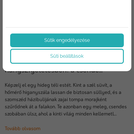
Sütik engedélyezése
2024/12/06
Süti beállítások
Az építőanyagok szerepe a hő- és
hangszigetelésben: a csende...
Képzelj el egy hideg téli estét. Kint a szél süvít, a
hőmérő higanyszála lassan de biztosan süllyed, és a
szomszéd házibulijának zajai tompa morajként
szűrődnek át a falakon. Te azonban egy meleg, csendes
szobában ülsz, ahol a kinti világ minden kellemetl...
Tovább olvasom