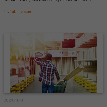
szobában ülsz, ahol a kinti világ minden kellemetl...
Tovább olvasom
2024/11/11