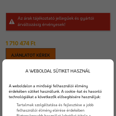
Az árak tájékoztató jellegűek és gyártói
árváltozásig érvényesek!
1 710 474
Ft
AJÁNLATOT KÉREK
Leier LSK 14 kémény
A WEBOLDAL SÜTIKET HASZNÁL
A legsokoldalúbban konfigurálható Leier kémény,
A weboldalon a minőségi felhasználói élmény
extra vastag hőszigeteléssel, melynek eredménye a
érdekében sütiket használunk. A cookie-kat és hasonló
kiváló huzathatás és alacsonyabb karbantartási igény.
technológiákat a következők elősegítésére használjuk:
Tartalmak szolgáltatása és fejlesztése a jobb
súly
112kg
felhasználói élmény elérése érdekében