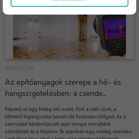
2024/12/06
Az építőanyagok szerepe a hő- és
hangszigetelésben: a csende...
Képzelj el egy hideg téli estét. Kint a szél süvít, a
hőmérő higanyszála lassan de biztosan süllyed, és a
szomszéd házibulijának zajai tompa morajként
szűrődnek át a falakon. Te azonban egy meleg, csendes