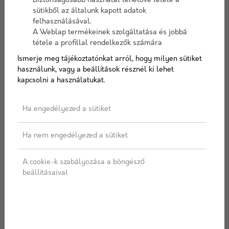
Kürtőátmérő
14cm
Biztonságosabb használat lehetővé tétele a
sütikből az általunk kapott adatok
Befoglalóméret
35cm x 35cm
felhasználásával.
Cikkszám:
leierlsk14
A Weblap termékeinek szolgáltatása és jobbá
tétele a profillal rendelkezők számára
Elérhetőség:
10-15 nap szállítási idő
Ismerje meg tájékoztatónkat arról, hogy milyen sütiket
használunk, vagy a beállítások résznél ki lehet
kapcsolni a használatukat.
Magasság
Ha engedélyezed a sütiket
Ha nem engedélyezed a sütiket
Kémény opciók
A cookie-k szabályozása a böngésző
beállításaival
AJÁNLATOT KÉREK
Címkék:
Leier
,
Kémény
,
LSK
,
Hőszigetelt