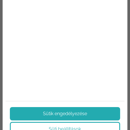
RÉSZLETEK
Hírek, aktualitások
Hírek az építőipar világából. Termék újdonságok,
technológiák, újítások. Megoldások, tippek és trükkök.
Sütik engedélyezése
Süti beállítások