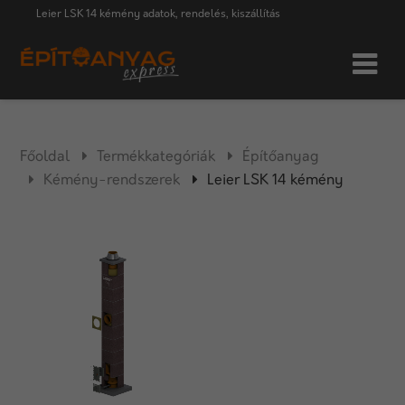
Leier LSK 14 kémény adatok, rendelés, kiszállítás
Főoldal
Termékkategóriák
Építőanyag
Kémény-rendszerek
Leier LSK 14 kémény