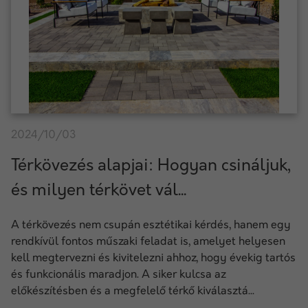
2024/10/03
Térkövezés alapjai: Hogyan csináljuk,
és milyen térkövet vál...
A térkövezés nem csupán esztétikai kérdés, hanem egy
rendkívül fontos műszaki feladat is, amelyet helyesen
kell megtervezni és kivitelezni ahhoz, hogy évekig tartós
és funkcionális maradjon. A siker kulcsa az
előkészítésben és a megfelelő térkő kiválasztá...