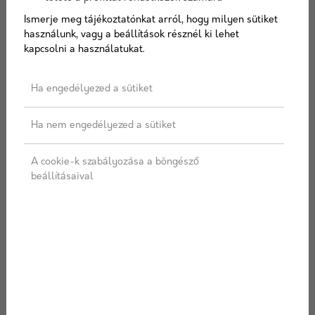
Ismerje meg tájékoztatónkat arról, hogy milyen sütiket
AJÁNLATOT KÉREK
használunk, vagy a beállítások résznél ki lehet
kapcsolni a használatukat.
Címkék:
Leier
,
Pince
,
Pincefalazó
Ha engedélyezed a sütiket
Ha nem engedélyezed a sütiket
LEÍRÁS
SPECIFIKÁCIÓ
A cookie-k szabályozása a böngésző
ÜGYFÉLSZOLGÁLAT
SZÁLLÍTÁS
beállításaival
Mérete: 30cm x 38cm x 22cm
Kg/ db: 28
Db/raklap: 45
További termékek