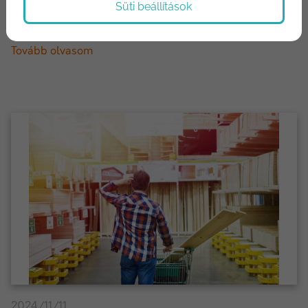
szűrődnek át a falakon. Te azonban egy meleg, csendes
Süti beállítások
szobában ülsz, ahol a kinti világ minden kellemetl...
Tovább olvasom
2024/11/11