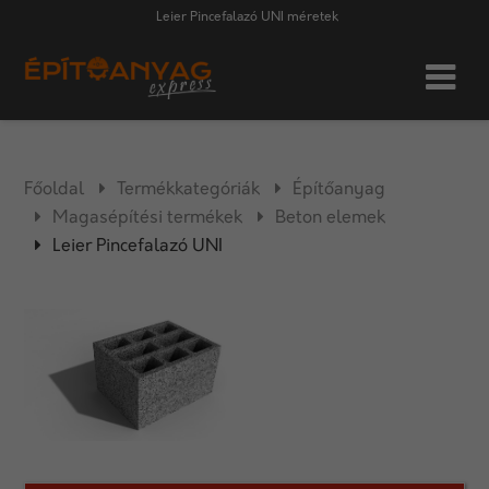
Leier Pincefalazó UNI méretek
Főoldal
Termékkategóriák
Építőanyag
Magasépítési termékek
Beton elemek
Leier Pincefalazó UNI