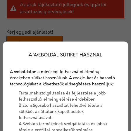
Az árak tájékoztató jellegűek és gyártói
árváltozásig érvényesek!
Kérj egyedi ajánlatot!
AJÁNLATOT KÉREK
A WEBOLDAL SÜTIKET HASZNÁL
Leier Pincefalazó UNI
A weboldalon a minőségi felhasználói élmény
A Leier pincefalazó egy univerzális falazóelem, mely
érdekében sütiket használunk. A cookie-kat és hasonló
30 és 38 cm vastag falazat építését teszi lehetővé.
technológiákat a következők elősegítésére használjuk:
A falszerkezet utólagos hőszigetelésre alkalmas.
Tartalmak szolgáltatása és fejlesztése a jobb
felhasználói élmény elérése érdekében
Cikkszám:
leierpince
Biztonságosabb használat lehetővé tétele a
sütikből az általunk kapott adatok
Elérhetőség:
10-15 nap szállítási idő
felhasználásával.
A Weblap termékeinek szolgáltatása és jobbá
tétele a profillal rendelkezők számára