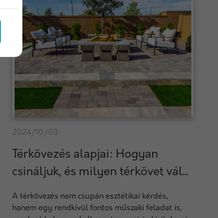
2024/10/03
Térkövezés alapjai: Hogyan
csináljuk, és milyen térkövet vál...
A térkövezés nem csupán esztétikai kérdés,
hanem egy rendkívül fontos műszaki feladat is,