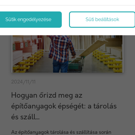
Sütik engedélyezése
Süti beállítások
2024/11/11
Hogyan őrizd meg az
építőanyagok épségét: a tárolás
és száll...
Az építőanyagok tárolása és szállítása során