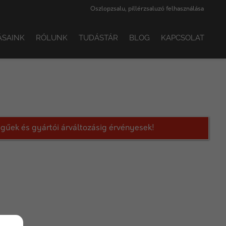
Oszlopzsalu, pillérzsaluzó felhasználása
ÁSAINK
RÓLUNK
TUDÁSTÁR
BLOG
KAPCSOLAT
legűek és gyártói árváltozásig érvényesek!