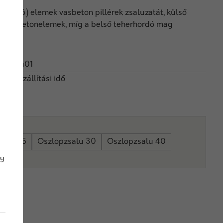
zsaluzó) elemek vasbeton pillérek zsaluzatát, külső
rtott betonelemek, míg a belső teherhordó mag
opzsalu01
 nap szállítási idő
salu 25
Oszlopzsalu 30
Oszlopzsalu 40
gy