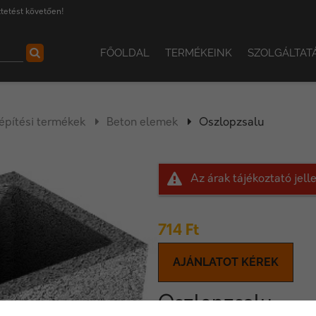
tetést követően!
FŐOLDAL
TERMÉKEINK
SZOLGÁLTAT
pítési termékek
Beton elemek
Oszlopzsalu
Az árak tájékoztató jel
714
Ft
AJÁNLATOT KÉREK
Oszlopzsalu