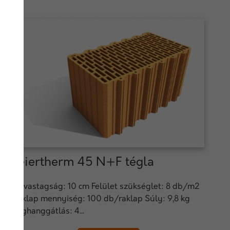
Leiertherm 45 N+F tégla
Falvastagság: 10 cm Felület szükséglet: 8 db/m2
Raklap mennyiség: 100 db/raklap Súly: 9,8 kg
Léghanggátlás: 4...