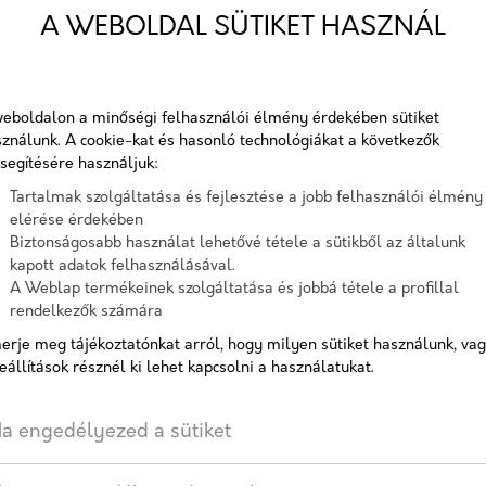
A WEBOLDAL SÜTIKET HASZNÁL
A beton oszlopzsaluzó (pillér
köpenyrészét alkotó előregyá
helyszíni vasbeton.
eboldalon a minőségi felhasználói élmény érdekében sütiket
Cikkszám:
oszl
ználunk. A cookie-kat és hasonló technológiákat a következők
segítésére használjuk:
Elérhetőség:
10-15
Tartalmak szolgáltatása és fejlesztése a jobb felhasználói élmény
elérése érdekében
Biztonságosabb használat lehetővé tétele a sütikből az általunk
kapott adatok felhasználásával.
Méretek
A Weblap termékeinek szolgáltatása és jobbá tétele a profillal
Oszlopzsalu 20
Oszlopz
rendelkezők számára
erje meg tájékoztatónkat arról, hogy milyen sütiket használunk, va
eállítások résznél ki lehet kapcsolni a használatukat.
AJÁNLATOT KÉREK
a engedélyezed a sütiket