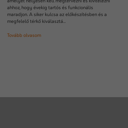
amelyet helyesen kell megtervezni és kivitelezni
ahhoz, hogy évekig tartós és funkcionális
maradjon. A siker kulcsa az előkészítésben és a
megfelelő térkő kiválasztá...
Tovább olvasom