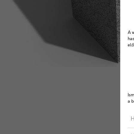
A w
has
elő
Ism
a b
H