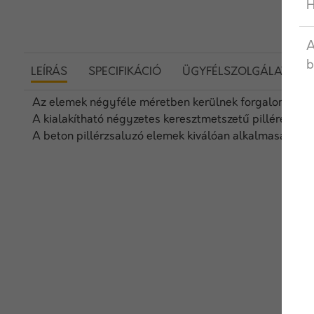
H
A
b
LEÍRÁS
SPECIFIKÁCIÓ
ÜGYFÉLSZOLGÁLAT
Az elemek négyféle méretben kerülnek forgalomba.
A kialakítható négyzetes keresztmetszetű pillérek kü
A beton pillérzsaluzó elemek kiválóan alkalmasak teher