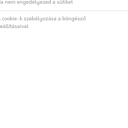
a nem engedélyezed a sütiket
Címkék:
Beton
,
Oszlopzsalu
,
 cookie-k szabályozása a böngésző
eállításaival
SZÁLLÍTÁS
lmérete: 20x20, 25x25, 30x30, 40x40 cm.
hordó pillérek kialakítására, valamint kerítéspillérek építésé
További termékek