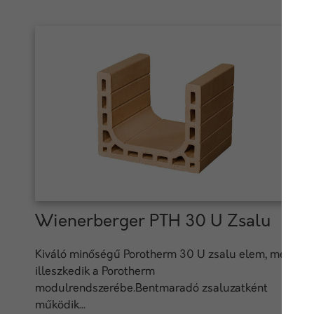
Wienerberger PTH 30 U Zsalu
Kiváló minőségű Porotherm 30 U zsalu elem, mely
illeszkedik a Porotherm
modulrendszerébe.Bentmaradó zsaluzatként
működik...