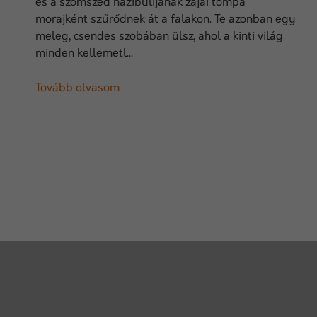
és a szomszéd házibulijának zajai tompa
morajként szűrődnek át a falakon. Te azonban egy
meleg, csendes szobában ülsz, ahol a kinti világ
minden kellemetl...
Tovább olvasom