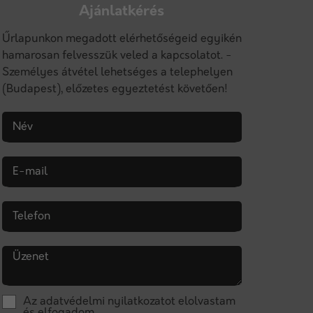
Ajánlatkérés
Űrlapunkon megadott elérhetőségeid egyikén
hamarosan felvesszük veled a kapcsolatot. -
Személyes átvétel lehetséges a telephelyen
(Budapest), előzetes egyeztetést követően!
Név
E-mail
Telefon
Üzenet
Az
adatvédelmi nyilatkozat
ot elolvastam