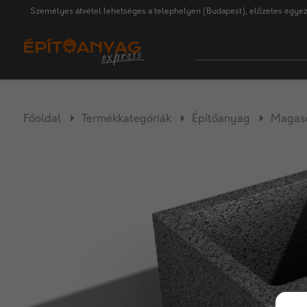
Személyes átvétel lehetséges a telephelyen (Budapest), előzetes egyez
Főoldal
Termékkategóriák
Építőanyag
Magasé