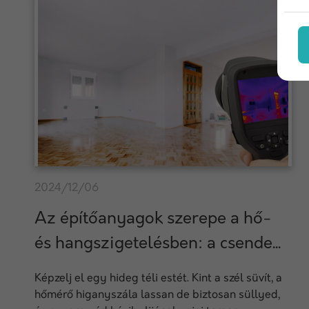
2024/12/06
Az építőanyagok szerepe a hő-
és hangszigetelésben: a csende...
Képzelj el egy hideg téli estét. Kint a szél süvít, a
hőmérő higanyszála lassan de biztosan süllyed,