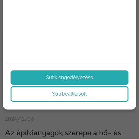
Sütik engedélyezése
Süti beállítások
2024/12/06
Az építőanyagok szerepe a hő- és