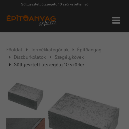
Süllyesztett útszegély 10 szürke jellemzői
Főoldal
Termékkategóriák
Építőanyag
Díszburkolatok
Szegélykövek
Süllyesztett útszegély 10 szürke