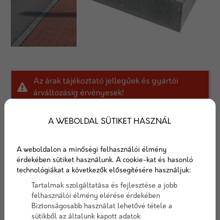
Az árak tájékoztató jellegűek és gyártói
árváltozásig érvényesek!
A WEBOLDAL SÜTIKET HASZNÁL
Kérj egyedi ajánlatot!
AJÁNLATOT KÉREK
A weboldalon a minőségi felhasználói élmény
érdekében sütiket használunk. A cookie-kat és hasonló
technológiákat a következők elősegítésére használjuk:
Süllyesztett útszegély 10
Tartalmak szolgáltatása és fejlesztése a jobb
szürke
felhasználói élmény elérése érdekében
Biztonságosabb használat lehetővé tétele a
sütikből az általunk kapott adatok
- Szabványméret:
40 x 20 x 15 cm