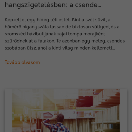
hangszigetelésben: a csende...
Képzelj el egy hideg téli estét. Kint a szél süvít, a
hőmérő higanyszála lassan de biztosan süllyed, és a
szomszéd házibulijának zajai tompa morajként
szűrődnek át a falakon. Te azonban egy meleg, csendes
szobában ülsz, ahol a kinti világ minden kellemetl...
Tovább olvasom