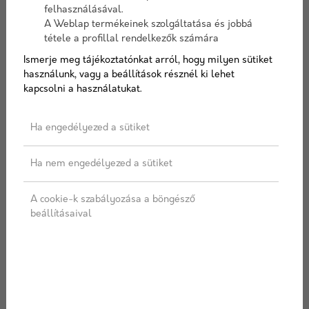
felhasználásával.
- Vastagság (cm):
15
A Weblap termékeinek szolgáltatása és jobbá
- Darab/m2:
2,5 db/fm
tétele a profillal rendelkezők számára
- Súly:
18 kg
Ismerje meg tájékoztatónkat arról, hogy milyen sütiket
használunk, vagy a beállítások résznél ki lehet
Cikkszám:
dosullyesztett10
kapcsolni a használatukat.
Elérhetőség:
10-15 nap szállítási idő
Ha engedélyezed a sütiket
Ha nem engedélyezed a sütiket
AJÁNLATOT KÉREK
A cookie-k szabályozása a böngésző
beállításaival
Címkék:
Süllyesztett útszegély szürke
LEÍRÁS
SPECIFIKÁCIÓ