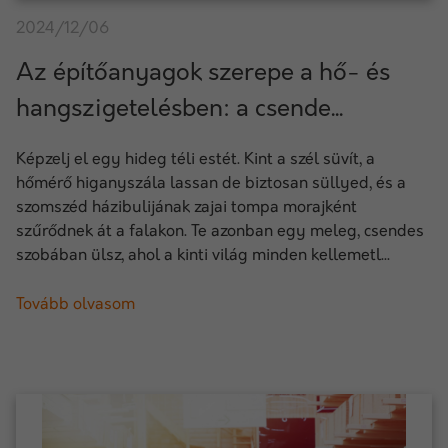
2024/12/06
Az építőanyagok szerepe a hő- és
hangszigetelésben: a csende...
Képzelj el egy hideg téli estét. Kint a szél süvít, a
hőmérő higanyszála lassan de biztosan süllyed, és a
szomszéd házibulijának zajai tompa morajként
szűrődnek át a falakon. Te azonban egy meleg, csendes
szobában ülsz, ahol a kinti világ minden kellemetl...
Tovább olvasom