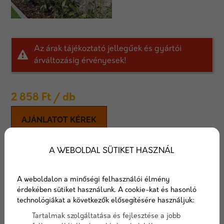
Az árak tájékoztató jellegűek és gyártói
árváltozásig érvényesek!
2 858
Ft
/ db
AJÁNLATOT KÉREK
Viastein Avangard prémium+
A WEBOLDAL SÜTIKET HASZNÁL
kerítéselemek
A weboldalon a minőségi felhasználói élmény
érdekében sütiket használunk. A cookie-kat és hasonló
Az Avangard falazórendszert szintkülönbségek
technológiákat a következők elősegítésére használjuk:
elválasztására és virágoskertek, tavak elkerítésére
használhatjuk.
Tartalmak szolgáltatása és fejlesztése a jobb