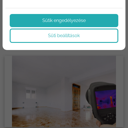
Hírek az építőipar világából. Termék újdonságok,
Sütik engedélyezése
technológiák, újítások. Megoldások, tippek és trükkök.
Süti beállítások