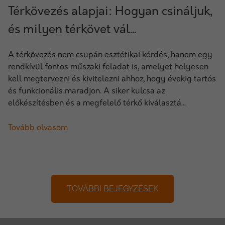
Térkövezés alapjai: Hogyan csináljuk,
és milyen térkövet vál...
A térkövezés nem csupán esztétikai kérdés, hanem egy
rendkívül fontos műszaki feladat is, amelyet helyesen
kell megtervezni és kivitelezni ahhoz, hogy évekig tartós
és funkcionális maradjon. A siker kulcsa az
előkészítésben és a megfelelő térkő kiválasztá...
Tovább olvasom
TOVÁBBI BEJEGYZÉSEK