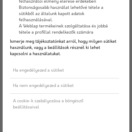
felhasználói élmény elérése érdekében
Biztonságosabb használat lehetővé tétele a
Cikkszám:
viaavangard
sütikből az általunk kapott adatok
Elérhetőség:
felhasználásával.
10-15 nap szállítási idő
A Weblap termékeinek szolgáltatása és jobbá
tétele a profillal rendelkezők számára
Ismerje meg tájékoztatónkat arról, hogy milyen sütiket
használunk, vagy a beállítások résznél ki lehet
Termékváltozat
kapcsolni a használatukat.
Ha engedélyezed a sütiket
Ha nem engedélyezed a sütiket
Avangard
Avangard
Avangard
kerítéselem
kerítésoszlo
kerítésoszlo
A cookie-k szabályozása a böngésző
roppantott
p
p
beállításaival
felülettel
roppantott
roppantott
40x20x16
felülettel
felülettel
cm
25x30x16
50x30x16