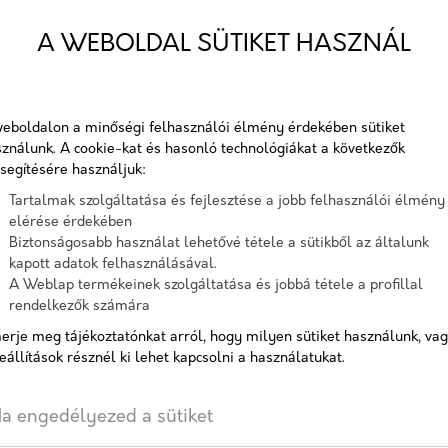
Csúszásmentes, komfortos, k
A WEBOLDAL SÜTIKET HASZNÁL
kiegészítői minden Viastein té
Cikkszám:
viast
eboldalon a minőségi felhasználói élmény érdekében sütiket
Elérhetőség:
10-15
ználunk. A cookie-kat és hasonló technológiákat a következők
segítésére használjuk:
Tartalmak szolgáltatása és fejlesztése a jobb felhasználói élmény
elérése érdekében
Színválaszték
Biztonságosabb használat lehetővé tétele a sütikből az általunk
kapott adatok felhasználásával.
A Weblap termékeinek szolgáltatása és jobbá tétele a profillal
rendelkezők számára
erje meg tájékoztatónkat arról, hogy milyen sütiket használunk, va
eállítások résznél ki lehet kapcsolni a használatukat.
AJÁNLATOT KÉREK
a engedélyezed a sütiket
Címkék:
lépcső
,
Blokklépcső
,