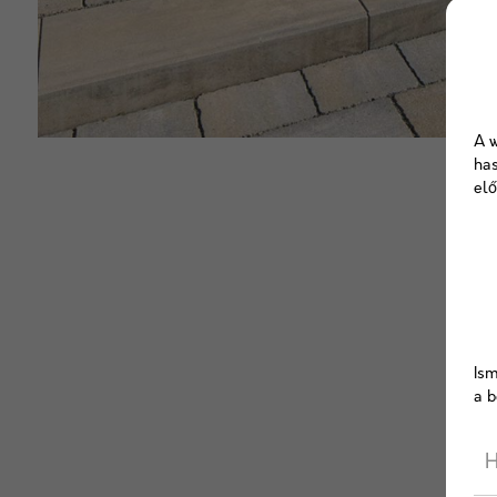
A w
has
elő
Ism
a b
H