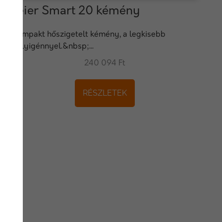
Leier Smart 20 kémény
Kompakt hőszigetelt kémény, a legkisebb
helyigénnyel.&nbsp;...
240 094 Ft
RÉSZLETEK