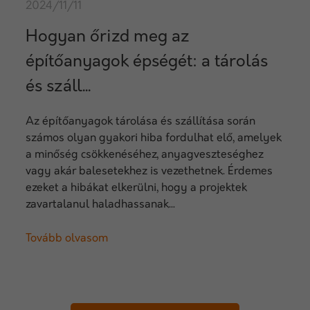
2024/11/11
Hogyan őrizd meg az
építőanyagok épségét: a tárolás
és száll...
Az építőanyagok tárolása és szállítása során
számos olyan gyakori hiba fordulhat elő, amelyek
a minőség csökkenéséhez, anyagveszteséghez
vagy akár balesetekhez is vezethetnek. Érdemes
ezeket a hibákat elkerülni, hogy a projektek
zavartalanul haladhassanak...
Tovább olvasom