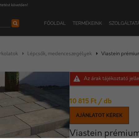
tetést követően!
FŐOLDAL
TERMÉKEINK
SZOLGÁLTAT
rkolatok
Lépcsők, medenceszegélyek
Viastein prémiu
Az árak tájékoztató jel
10 815
Ft
/ db
AJÁNLATOT KÉREK
Viastein prémium