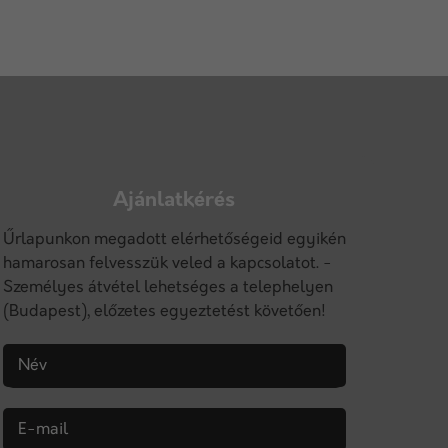
Ajánlatkérés
Űrlapunkon megadott elérhetőségeid egyikén
hamarosan felvesszük veled a kapcsolatot. -
Személyes átvétel lehetséges a telephelyen
(Budapest), előzetes egyeztetést követően!
Név
E-mail