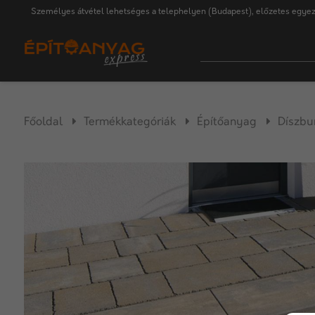
Személyes átvétel lehetséges a telephelyen (Budapest), előzetes egyez
Főoldal
Termékkategóriák
Építőanyag
Díszbu