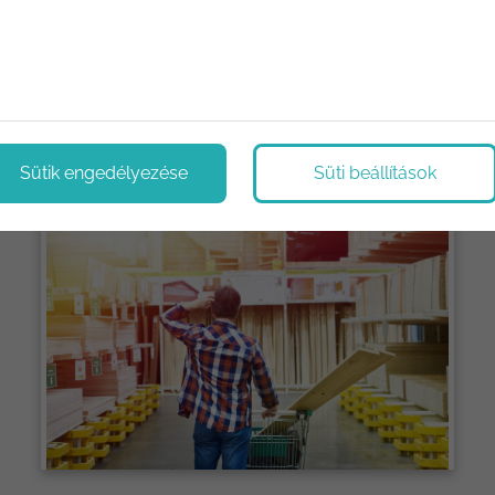
ológiák, újítások. Megoldások, tippek és trükkök.
Sütik engedélyezése
Süti beállítások