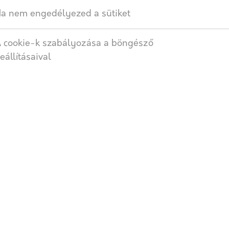
a nem engedélyezed a sütiket
SZÁLLÍTÁS
 cookie-k szabályozása a böngésző
eállításaival
edi árazás alapján.
 megrendelése esetén értendők!
ság függvényében egyedileg kalkuláljuk, kérjen ajánlatot!