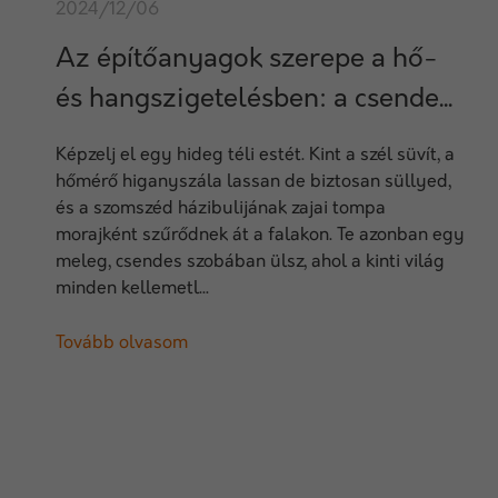
2024/12/06
Az építőanyagok szerepe a hő-
és hangszigetelésben: a csende...
Képzelj el egy hideg téli estét. Kint a szél süvít, a
hőmérő higanyszála lassan de biztosan süllyed,
és a szomszéd házibulijának zajai tompa
morajként szűrődnek át a falakon. Te azonban egy
meleg, csendes szobában ülsz, ahol a kinti világ
minden kellemetl...
Tovább olvasom