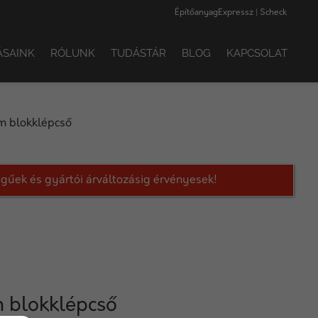
ÉpítőanyagExpressz | Scheck
ÁSAINK
RÓLUNK
TUDÁSTÁR
BLOG
KAPCSOLAT
m blokklépcső
legűek és gyártói árváltozásig érvényesek!
 blokklépcső