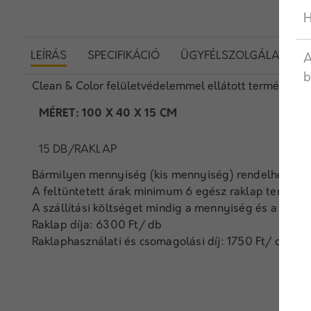
H
LEÍRÁS
SPECIFIKÁCIÓ
ÜGYFÉLSZOLGÁLAT
A
b
Clean & Color felületvédelemmel ellátott termék.
MÉRET: 100 X 40 X 15 CM
15 DB/RAKLAP
Bármilyen mennyiség (kis mennyiség) rendelhető egy
A feltüntetett árak minimum 6 egész raklap termék
A szállítási költséget mindig a mennyiség és a távol
Raklap díja: 6300 Ft/ db
Raklaphasználati és csomagolási díj: 1750 Ft/ db