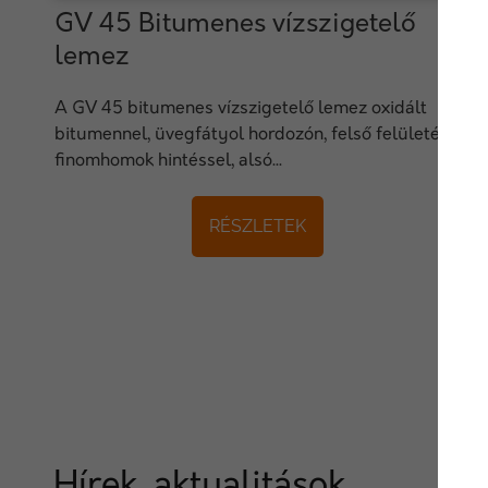
GV 45 Bitumenes vízszigetelő
lemez
A GV 45 bitumenes vízszigetelő lemez oxidált
bitumennel, üvegfátyol hordozón, felső felületén
finomhomok hintéssel, alsó...
RÉSZLETEK
Hírek, aktualitások