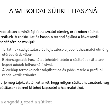
A Sempre Mistro egy kötésben 
A WEBOLDAL SÜTIKET HASZNÁL
elmozdulásmentes fugákkal.
3 méretből álló térkő. 6 és 8 
Cikkszám:
viast
eboldalon a minőségi felhasználói élmény érdekében sütiket
ználunk. A cookie-kat és hasonló technológiákat a következők
Elérhetőség:
10-15
segítésére használjuk:
Tartalmak szolgáltatása és fejlesztése a jobb felhasználói élmény
elérése érdekében
Biztonságosabb használat lehetővé tétele a sütikből az általunk
Vastagság
kapott adatok felhasználásával.
6 cm
8 cm
A Weblap termékeinek szolgáltatása és jobbá tétele a profillal
rendelkezők számára
Színválaszték
erje meg tájékoztatónkat arról, hogy milyen sütiket használunk, va
eállítások résznél ki lehet kapcsolni a használatukat.
a engedélyezed a sütiket