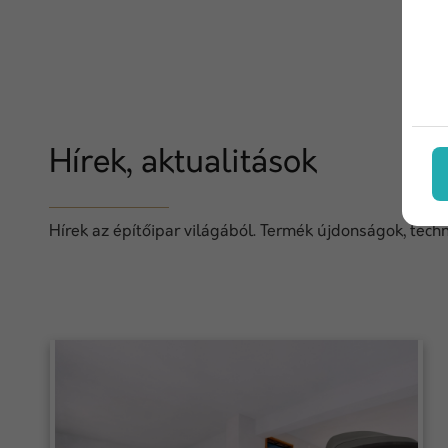
Hírek, aktualitások
Hírek az építőipar világából. Termék újdonságok, techn