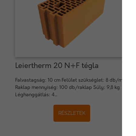
Leiertherm 20 N+F tégla
Falvastagság: 10 cm Felület szükséglet: 8 db/m2
Raklap mennyiség: 100 db/raklap Súly: 9,8 kg
Léghanggátlás: 4...
RÉSZLETEK