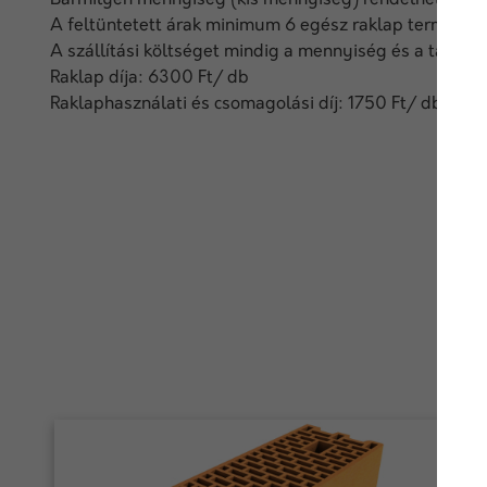
Bármilyen mennyiség (kis mennyiség) rendelhető egye
A feltüntetett árak minimum 6 egész raklap termék m
A szállítási költséget mindig a mennyiség és a távols
Raklap díja: 6300 Ft/ db
Raklaphasználati és csomagolási díj: 1750 Ft/ db