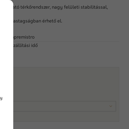
rakható térkőrendszer, nagy felületi stabilitással,
cm-es vastagságban érhető el.
einsempremistro
 nap szállítási idő
gy