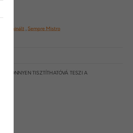
,
Kombinált
,
Sempre Mistro
ÉS KÖNNYEN TISZTÍTHATÓVÁ TESZI A