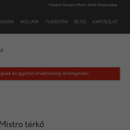
Viastein Sempre Mistro térkő felhasználás
ÁSAINK
RÓLUNK
TUDÁSTÁR
BLOG
KAPCSOLAT
kő
legűek és gyártói árváltozásig érvényesek!
Mistro térkő