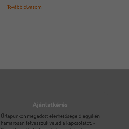
Tovább olvasom
Ajánlatkérés
Űrlapunkon megadott elérhetőségeid egyikén
hamarosan felvesszük veled a kapcsolatot. -