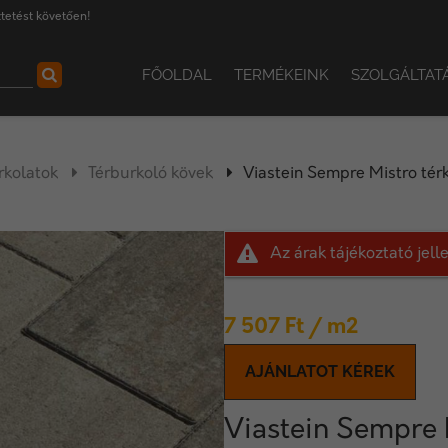
tetést követően!
FŐOLDAL
TERMÉKEINK
SZOLGÁLTAT
rkolatok
Térburkoló kövek
Viastein Sempre Mistro tér
Az árak tájékoztató jel
7 507
Ft
/ m2
AJÁNLATOT KÉREK
Viastein Sempre 