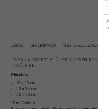
H
A
b
LEÍRÁS
SPECIFIKÁCIÓ
ÜGYFÉLSZOLGÁLAT
CLEAN & PROTECT FELÜLETKEZELÉSSEL RENDELKE
FELÜLETET.
Méretek:
10 x 20 cm
20 x 20 cm
30 x 20 cm
12 m2/raklap