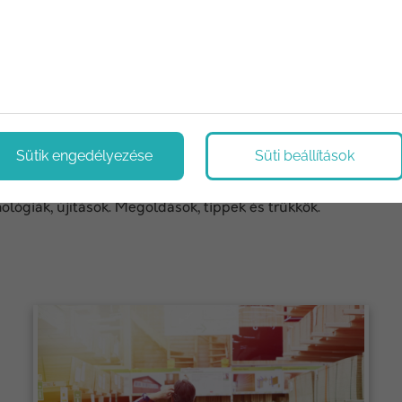
Sütik engedélyezése
Süti beállítások
ológiák, újítások. Megoldások, tippek és trükkök.