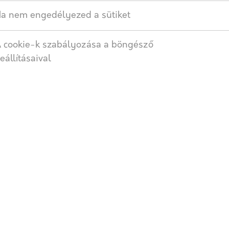
AJÁNLATOT KÉREK
a nem engedélyezed a sütiket
 cookie-k szabályozása a böngésző
Címkék:
Térkő
,
Viastein
,
6 cm
eállításaival
SZÁLLÍTÁS
ZIK, AMELY MEGVÉDI AZ IDŐJÁRÁS VISZONTAGSÁGAITÓL 