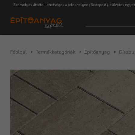
Személyes átvétel lehetséges a telephelyen (Budapest), előzetes egyez
Főoldal
Termékkategóriák
Építőanyag
Díszbu