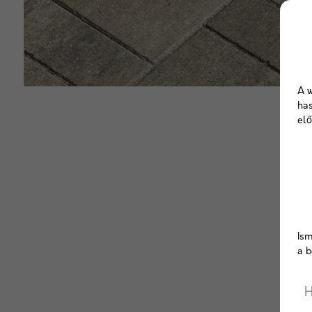
A w
has
elő
Ism
a b
H