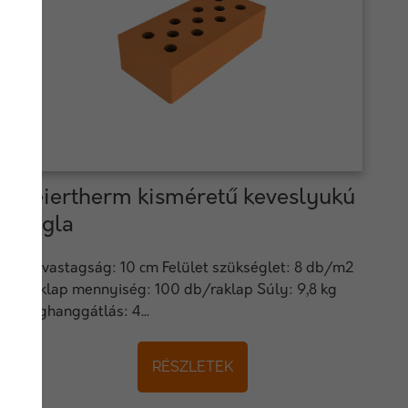
Leiertherm kisméretű keveslyukú
tégla
Falvastagság: 10 cm Felület szükséglet: 8 db/m2
Raklap mennyiség: 100 db/raklap Súly: 9,8 kg
Léghanggátlás: 4...
RÉSZLETEK