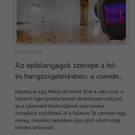
2024/12/06
Az építőanyagok szerepe a hő-
és hangszigetelésben: a csende...
Képzelj el egy hideg téli estét. Kint a szél süvít, a
hőmérő higanyszála lassan de biztosan süllyed,
és a szomszéd házibulijának zajai tompa
morajként szűrődnek át a falakon. Te azonban egy
meleg, csendes szobában ülsz, ahol a kinti világ
minden kellemetl...