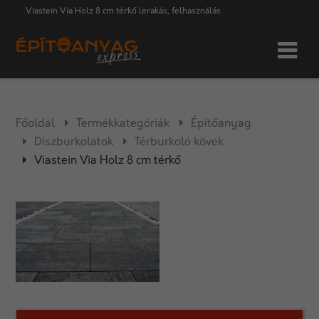
Viastein Via Holz 8 cm térkő lerakás, felhasználás
Főoldal
Termékkategóriák
Építőanyag
Díszburkolatok
Térburkoló kövek
Viastein Via Holz 8 cm térkő