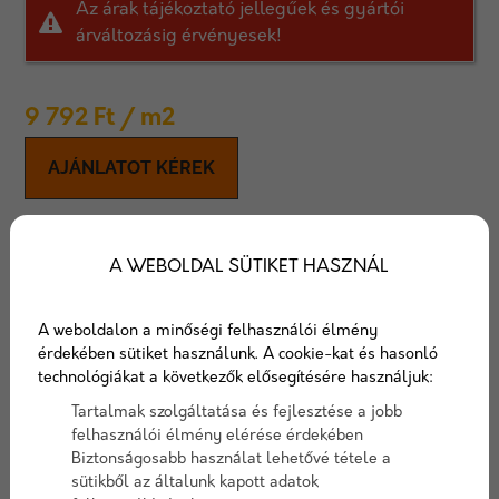
Az árak tájékoztató jellegűek és gyártói
árváltozásig érvényesek!
9 792
Ft
/ m2
AJÁNLATOT KÉREK
Viastein Via Holz 8 cm térkő
A WEBOLDAL SÜTIKET HASZNÁL
A Via Holz fás hatásával hívja fel magára a figyelmet.
8 cm vastag térkő, melyet gyalogos és autós
A weboldalon a minőségi felhasználói élmény
forgalomra egyaránt ajánlunk.
érdekében sütiket használunk. A cookie-kat és hasonló
technológiákat a következők elősegítésére használjuk:
Cikkszám:
viasteinviaholz
Tartalmak szolgáltatása és fejlesztése a jobb
Elérhetőség:
10-15 nap szállítási idő
felhasználói élmény elérése érdekében
Biztonságosabb használat lehetővé tétele a
sütikből az általunk kapott adatok