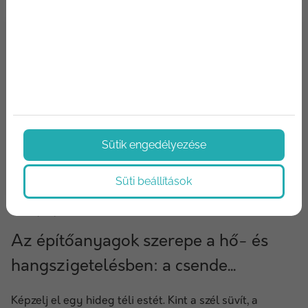
Sütik engedélyezése
Süti beállítások
2024/12/06
Az építőanyagok szerepe a hő- és
hangszigetelésben: a csende...
Képzelj el egy hideg téli estét. Kint a szél süvít, a