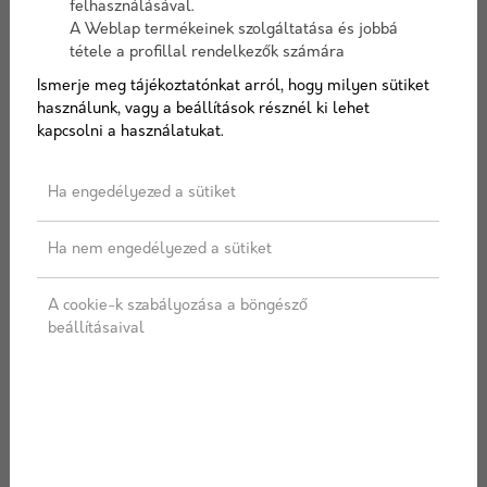
felhasználásával.
A Weblap termékeinek szolgáltatása és jobbá
Színválaszték
tétele a profillal rendelkezők számára
Ismerje meg tájékoztatónkat arról, hogy milyen sütiket
használunk, vagy a beállítások résznél ki lehet
kapcsolni a használatukat.
AJÁNLATOT KÉREK
Ha engedélyezed a sütiket
Ha nem engedélyezed a sütiket
Címkék:
Térkő
,
Viastein
,
Kombinált
,
8 cm
,
Via Holz
A cookie-k szabályozása a böngésző
beállításaival
LEÍRÁS
SPECIFIKÁCIÓ
ÜGYFÉLSZOLGÁLAT
SZÁLLÍTÁS
CLEAN & PROTECT FELÜLETKEZELÉSSEL