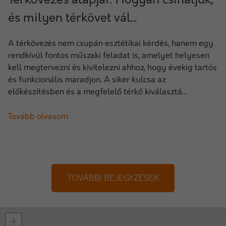
Térkövezés alapjai: Hogyan csináljuk,
és milyen térkövet vál...
A térkövezés nem csupán esztétikai kérdés, hanem egy
rendkívül fontos műszaki feladat is, amelyet helyesen
kell megtervezni és kivitelezni ahhoz, hogy évekig tartós
és funkcionális maradjon. A siker kulcsa az
előkészítésben és a megfelelő térkő kiválasztá...
Tovább olvasom
TOVÁBBI BEJEGYZÉSEK
+