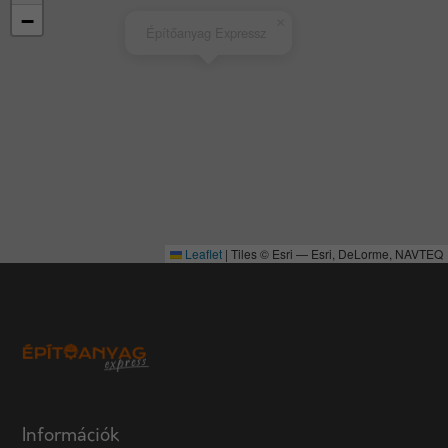
−
×
Építőanyag Expressz
Leaflet
|
Tiles © Esri — Esri, DeLorme, NAVTEQ
Információk