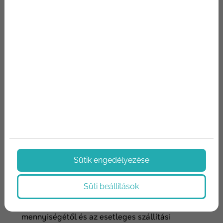
zsalukövet Budapesten?
A zsalukő vásárlása egyszerű és gyors nálunk.
Lépjen kapcsolatba ügyfélszolgálatunkkal, és
adja meg a szükséges mennyiséget, méretet és
szállítási címet. Budapesten belül garantáltan
gyors kiszállítást biztosítunk, hogy az építkezése
zavartalanul folytatódhasson.
Zsalukő árak Budapesten
Sütik engedélyezése
Süti beállítások
A zsalukő árak Budapesten több tényezőtől
függenek, például a mérettől, a rendelés
mennyiségétől és az esetleges szállítási