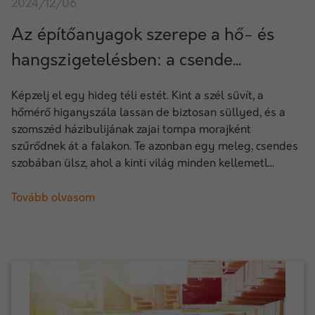
2024/12/06
Az építőanyagok szerepe a hő- és
hangszigetelésben: a csende...
Képzelj el egy hideg téli estét. Kint a szél süvít, a
hőmérő higanyszála lassan de biztosan süllyed, és a
szomszéd házibulijának zajai tompa morajként
szűrődnek át a falakon. Te azonban egy meleg, csendes
szobában ülsz, ahol a kinti világ minden kellemetl...
Tovább olvasom