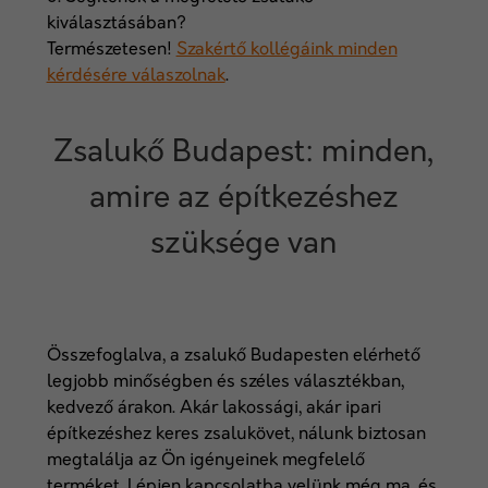
kiválasztásában?
Természetesen!
Szakértő kollégáink minden
kérdésére válaszolnak
.
Zsalukő Budapest: minden,
amire az építkezéshez
szüksége van
Összefoglalva, a zsalukő Budapesten elérhető
legjobb minőségben és széles választékban,
kedvező árakon. Akár lakossági, akár ipari
építkezéshez keres zsalukövet, nálunk biztosan
megtalálja az Ön igényeinek megfelelő
terméket. Lépjen kapcsolatba velünk még ma, és