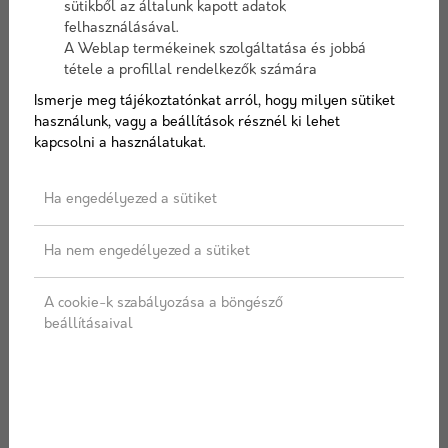
alapszerkezetekhez használnak. Budapesten a
sütikből az általunk kapott adatok
felhasználásával.
zsalukövek népszerűek a tartósságuk, könnyű
A Weblap termékeinek szolgáltatása és jobbá
beépíthetőségük és sokoldalúságuk miatt. Az
tétele a profillal rendelkezők számára
építkezéseknél használatos zsalukövek lehetővé
Ismerje meg tájékoztatónkat arról, hogy milyen sütiket
teszik a gyors és költséghatékony
használunk, vagy a beállítások résznél ki lehet
munkavégzést, legyen szó lakóházak, ipari
kapcsolni a használatukat.
épületek vagy kerítések alapjának kialakításáról.
Ha engedélyezed a sütiket
Ha nem engedélyezed a sütiket
A cookie-k szabályozása a böngésző
beállításaival