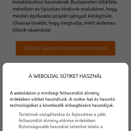
kialakításához használnak. Budapesten többféle
méretben és típusban kínálunk zsalukövet, hogy
minden építkezési projekt igényeit kielégítsük.
Olvassa tovább, hogy megtudja, miért érdemes
tőlünk vásárolnia!
Zsalukő ajánlatért keressen bennünket!
Mi az a zsalukő, és miért
A WEBOLDAL SÜTIKET HASZNÁL
nélkülözhetetlen az
A weboldalon a minőségi felhasználói élmény
építkezésen?
érdekében sütiket használunk. A cookie-kat és hasonló
technológiákat a következők elősegítésére használjuk:
Tartalmak szolgáltatása és fejlesztése a jobb
A zsalukő egy előregyártott beton építőelem,
felhasználói élmény elérése érdekében
amelyet főként teherhordó és
Biztonságosabb használat lehetővé tétele a