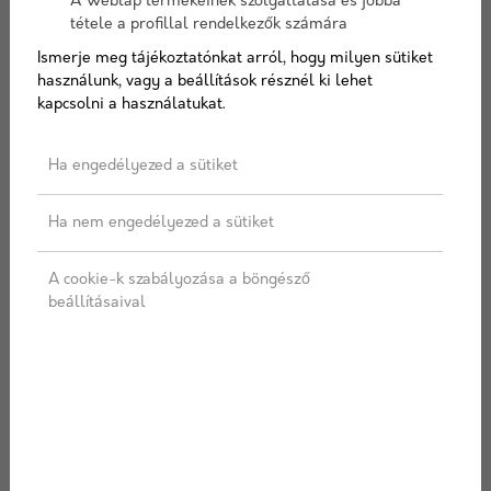
A Weblap termékeinek szolgáltatása és jobbá
tétele a profillal rendelkezők számára
Ismerje meg tájékoztatónkat arról, hogy milyen sütiket
használunk, vagy a beállítások résznél ki lehet
AJÁNLATOT KÉREK
kapcsolni a használatukat.
Címkék:
Gerinc
,
Kúpalátét
,
Szellőztetés
,
Vízzárás
,
Ha engedélyezed a sütiket
Rollomat
,
Roll
Ha nem engedélyezed a sütiket
A cookie-k szabályozása a böngésző
LEÍRÁS
SPECIFIKÁCIÓ
beállításaival
ÜGYFÉLSZOLGÁLAT
SZÁLLÍTÁS
A megfelelő vízzárást és egyben
páraáteresztő/szellőztető funkciót manapság a
tekercses kúpalátétek biztosítják a legnagyobb
hatékonysággal.