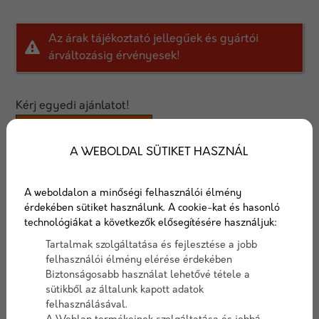
Az árak tájékoztató jellegűek és gyártói
árváltozásig érvényesek!
Kérj egyedi ajánlatot!
AJÁNLATOT KÉREK
A WEBOLDAL SÜTIKET HASZNÁL
Kúpalátét 310 mm
A weboldalon a minőségi felhasználói élmény
Kúpcserepekhez, fém lemezek kúpelemeihez a
érdekében sütiket használunk. A cookie-kat és hasonló
technológiákat a következők elősegítésére használjuk:
megfelelő csapadékvíz zárás és tömítés érdekében a
kúpalátét használata szükséges.
Tartalmak szolgáltatása és fejlesztése a jobb
felhasználói élmény elérése érdekében
Biztonságosabb használat lehetővé tétele a
Cikkszám:
kupalatet310
sütikből az általunk kapott adatok
Elérhetőség:
10-15 nap szállítási idő
felhasználásával.