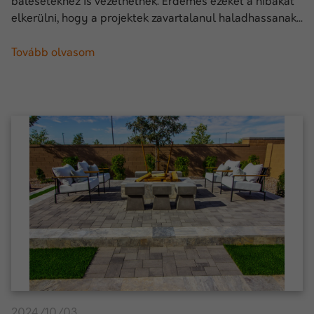
balesetekhez is vezethetnek. Érdemes ezeket a hibákat
elkerülni, hogy a projektek zavartalanul haladhassanak...
Tovább olvasom
2024/10/03