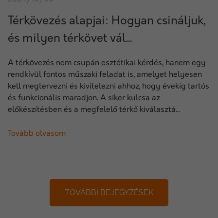
Térkövezés alapjai: Hogyan csináljuk,
és milyen térkövet vál...
A térkövezés nem csupán esztétikai kérdés, hanem egy
rendkívül fontos műszaki feladat is, amelyet helyesen
kell megtervezni és kivitelezni ahhoz, hogy évekig tartós
és funkcionális maradjon. A siker kulcsa az
előkészítésben és a megfelelő térkő kiválasztá...
Tovább olvasom
TOVÁBBI BEJEGYZÉSEK