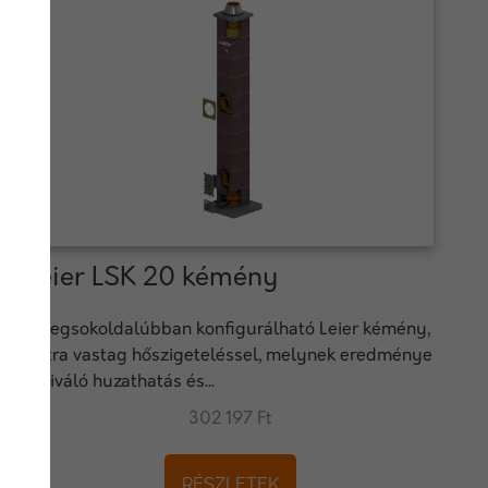
Leier LSK 20 kémény
A legsokoldalúbban konfigurálható Leier kémény,
extra vastag hőszigeteléssel, melynek eredménye
a kiváló huzathatás és...
302 197 Ft
RÉSZLETEK