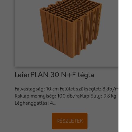
LeierPLAN 30 N+F tégla
Falvastagság: 10 cm Felület szükséglet: 8 db/m2
Raklap mennyiség: 100 db/raklap Súly: 9,8 kg
Léghanggátlás: 4...
RÉSZLETEK