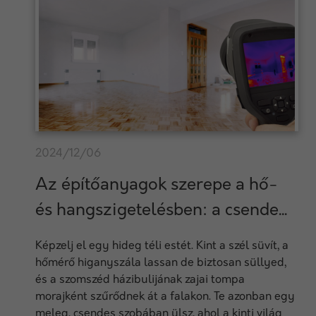
2024/12/06
Az építőanyagok szerepe a hő-
és hangszigetelésben: a csende...
Képzelj el egy hideg téli estét. Kint a szél süvít, a
hőmérő higanyszála lassan de biztosan süllyed,
és a szomszéd házibulijának zajai tompa
morajként szűrődnek át a falakon. Te azonban egy
meleg, csendes szobában ülsz, ahol a kinti világ