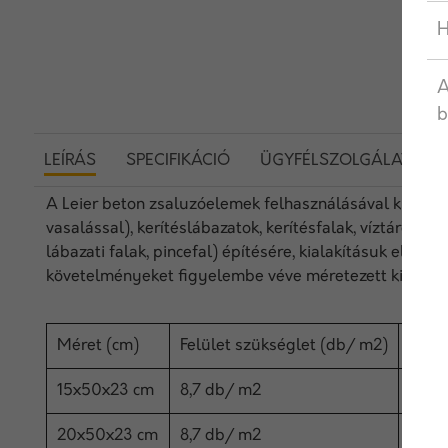
H
A
b
LEÍRÁS
SPECIFIKÁCIÓ
ÜGYFÉLSZOLGÁLAT
A Leier beton zsaluzóelemek felhasználásával különböz
vasalással), kerítéslábazatok, kerítésfalak, víztározók
lábazati falak, pincefal) építésére, kialakításuk előse
követelményeket figyelembe véve méretezett kiegészít
Méret (cm)
Felület szükséglet (db/ m2)
Rakl
15x50x23 cm
8,7 db/ m2
80 d
20x50x23 cm
8,7 db/ m2
60 d