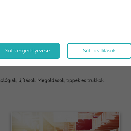
RÉSZLETEK
Sütik engedélyezése
Süti beállítások
ológiák, újítások. Megoldások, tippek és trükkök.