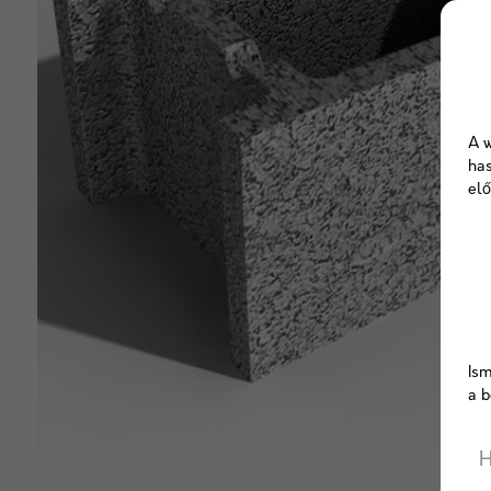
A w
has
elő
Ism
a b
H