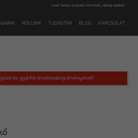
Leier beton zsalukő méretek, raklap adatok
ÁSAINK
RÓLUNK
TUDÁSTÁR
BLOG
KAPCSOLAT
legűek és gyártói árváltozásig érvényesek!
kő