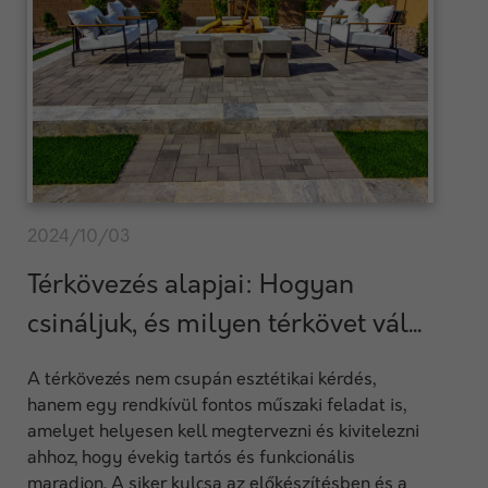
2024/10/03
Térkövezés alapjai: Hogyan
csináljuk, és milyen térkövet vál...
A térkövezés nem csupán esztétikai kérdés,
hanem egy rendkívül fontos műszaki feladat is,
amelyet helyesen kell megtervezni és kivitelezni
ahhoz, hogy évekig tartós és funkcionális
maradjon. A siker kulcsa az előkészítésben és a