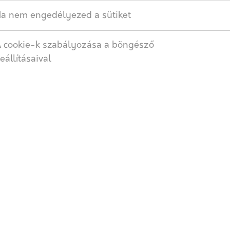
AJÁNLATOT KÉREK
a nem engedélyezed a sütiket
Címkék:
Leier
,
Beton
,
Zsaluz
 cookie-k szabályozása a böngésző
eállításaival
SZÁLLÍTÁS
ő teherbírású monolit beton, illetve vasbeton falszerkezete
, derítők, ülepítők építésére. Felhasználhatók lakó, ipari, mez
gíti az esetleg szükséges vasalás elhelyezését. Fűtött tereket
ő hőszigeteléssel létesíthető.
ap mennyiség (db/raklap)
Súly (kg)
b/raklap
17 kg
b/raklap
18.5 kg