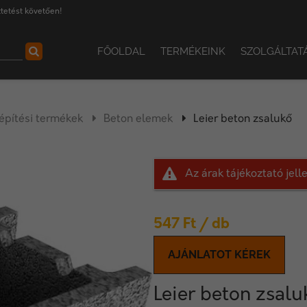
tetést követően!
FŐOLDAL
TERMÉKEINK
SZOLGÁLTAT
pítési termékek
Beton elemek
Leier beton zsalukő
Az árak tájékoztató jel
547
Ft
/ db
AJÁNLATOT KÉREK
Leier beton zsalu