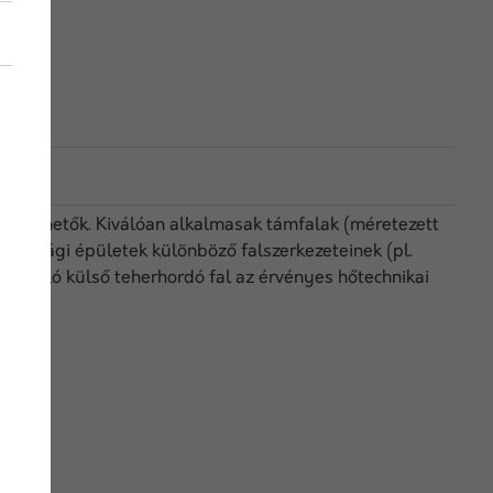
óelem
k építhetők. Kiválóan alkalmasak támfalak (méretezett
őgazdasági épületek különböző falszerkezeteinek (pl.
 határoló külső teherhordó fal az érvényes hőtechnikai