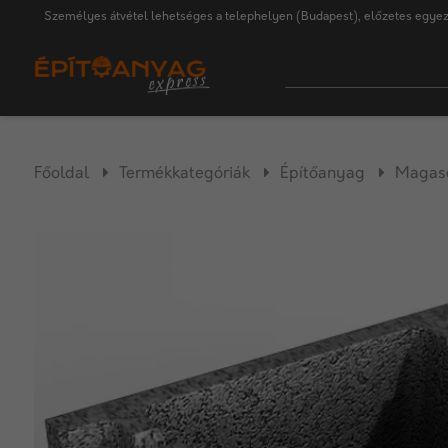
Személyes átvétel lehetséges a telephelyen (Budapest), előzetes egyez
Főoldal
Termékkategóriák
Építőanyag
Magasé