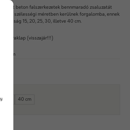
monolit beton falszerkezetek bennmaradó zsaluzatát
. Ötféle szélességi méretben kerülnek forgalomba, ennek
astagság 15, 20, 25, 30, illetve 40 cm.
 / raklap (visszajár!!!)
uzoelem
leten
gy
30 cm
40 cm