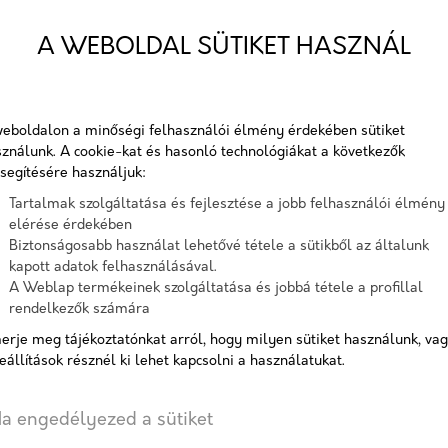
A Leier beton zsaluzóelemek 
A WEBOLDAL SÜTIKET HASZNÁL
alkotó, előre gyártott elemek
megfelelően a kialakítható falv
Csomagolás:
1000 Ft+ÁFA
eboldalon a minőségi felhasználói élmény érdekében sütiket
Raklap betétdíj:
6000 Ft+ÁFA
ználunk. A cookie-kat és hasonló technológiákat a következők
segítésére használjuk:
Cikkszám:
zsal
Tartalmak szolgáltatása és fejlesztése a jobb felhasználói élmény
Elérhetőség:
Kész
elérése érdekében
Biztonságosabb használat lehetővé tétele a sütikből az általunk
kapott adatok felhasználásával.
A Weblap termékeinek szolgáltatása és jobbá tétele a profillal
rendelkezők számára
Szélesség
erje meg tájékoztatónkat arról, hogy milyen sütiket használunk, va
15 cm
20 cm
25 cm
eállítások résznél ki lehet kapcsolni a használatukat.
a engedélyezed a sütiket