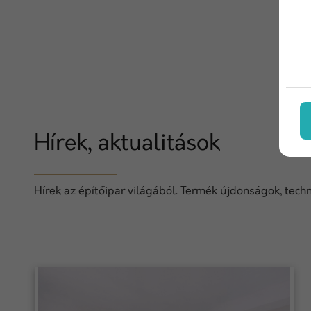
Hírek, aktualitások
Hírek az építőipar világából. Termék újdonságok, techn