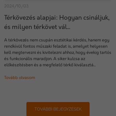
2024/10/03
Térkövezés alapjai: Hogyan csináljuk,
és milyen térkövet vál...
A térkövezés nem csupán esztétikai kérdés, hanem egy
rendkívül fontos műszaki feladat is, amelyet helyesen
kell megtervezni és kivitelezni ahhoz, hogy évekig tartós
és funkcionális maradjon. A siker kulcsa az
előkészítésben és a megfelelő térkő kiválasztá...
Tovább olvasom
TOVÁBBI BEJEGYZÉSEK