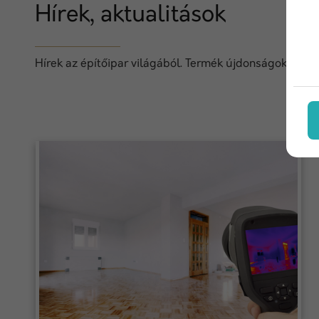
Hírek, aktualitások
Hírek az építőipar világából. Termék újdonságok, techn