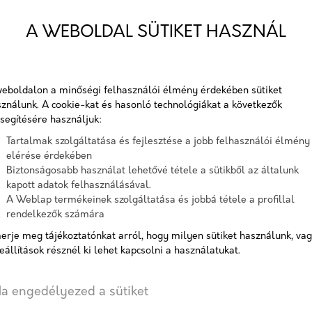
20 cm-es nútféderes falazóelem
A WEBOLDAL SÜTIKET HASZNÁL
Cikkszám:
poro
Elérhetőség:
2-3 n
eboldalon a minőségi felhasználói élmény érdekében sütiket
ználunk. A cookie-kat és hasonló technológiákat a következők
segítésére használjuk:
AJÁNLATOT KÉREK
Tartalmak szolgáltatása és fejlesztése a jobb felhasználói élmény
elérése érdekében
Biztonságosabb használat lehetővé tétele a sütikből az általunk
kapott adatok felhasználásával.
Címkék:
Wienerberger
,
Porot
A Weblap termékeinek szolgáltatása és jobbá tétele a profillal
rendelkezők számára
erje meg tájékoztatónkat arról, hogy milyen sütiket használunk, va
eállítások résznél ki lehet kapcsolni a használatukat.
a engedélyezed a sütiket