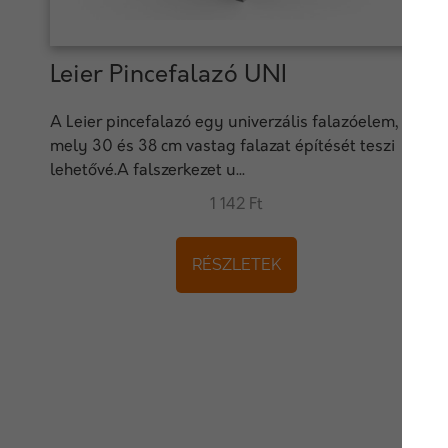
Leier Pincefalazó UNI
A Leier pincefalazó egy univerzális falazóelem,
mely 30 és 38 cm vastag falazat építését teszi
lehetővé.A falszerkezet u...
1 142 Ft
RÉSZLETEK