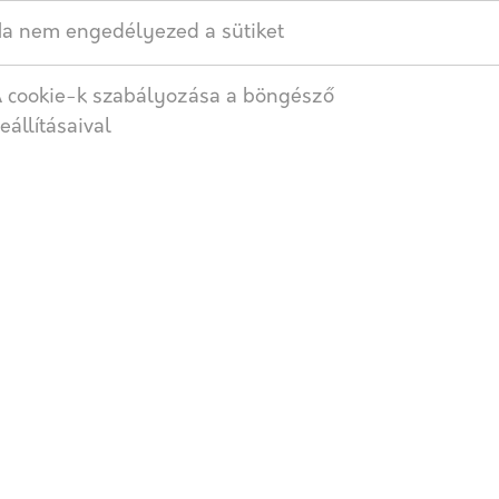
a nem engedélyezed a sütiket
SZÁLLÍTÁS
 cookie-k szabályozása a böngésző
eállításaival
dozásokat
alazás
ető)
yes, ha min. 8 raklap Wienerberger terméket vásárol!