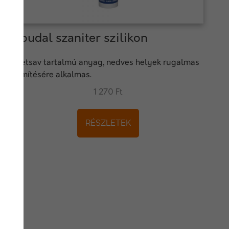
Soudal szaniter szilikon
Ecetsav tartalmú anyag, nedves helyek rugalmas
tömítésére alkalmas.
1 270 Ft
RÉSZLETEK