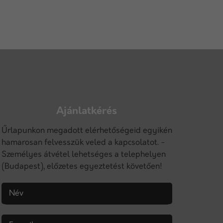
Ajánlatkérés
Űrlapunkon megadott elérhetőségeid egyikén
hamarosan felvesszük veled a kapcsolatot. -
Személyes átvétel lehetséges a telephelyen
(Budapest), előzetes egyeztetést követően!
Név