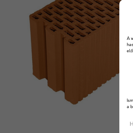
A w
has
elő
Ism
a b
H