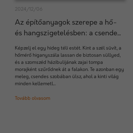
2024/12/06
Az építőanyagok szerepe a hő-
és hangszigetelésben: a csende...
Képzelj el egy hideg téli estét. Kint a szél süvít, a
hőmérő higanyszála lassan de biztosan süllyed,
és a szomszéd házibulijának zajai tompa
morajként szűrődnek át a falakon. Te azonban egy
meleg, csendes szobában ülsz, ahol a kinti világ
minden kellemetl...
Tovább olvasom