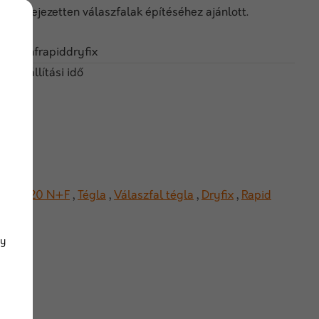
, kifejezetten válaszfalak építéséhez ajánlott.
pro20nfrapiddryfix
ap szállítási idő
herm
,
20 N+F
,
Tégla
,
Válaszfal tégla
,
Dryfix
,
Rapid
gy