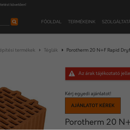
tetést követően!
FŐOLDAL
TERMÉKEINK
SZOLGÁLTAT
pítési termékek
Téglák
Porotherm 20 N+F Rapid Dryf
Az árak tájékoztató jel
Kérj egyedi ajánlatot!
AJÁNLATOT KÉREK
Porotherm 20 N+F