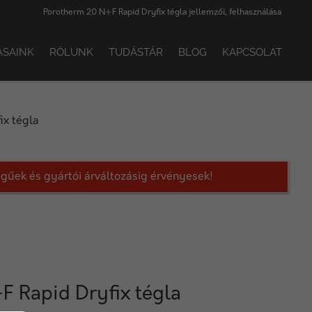
Porotherm 20 N+F Rapid Dryfix tégla jellemzői, felhasználása
ÁSAINK
RÓLUNK
TUDÁSTÁR
BLOG
KAPCSOLAT
ix tégla
legűek és gyártói árváltozásig érvényesek!
 Rapid Dryfix tégla