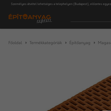
Személyes átvétel lehetséges a telephelyen (Budapest), előzetes egyez
Főoldal
Termékkategóriák
Építőanyag
Magasé