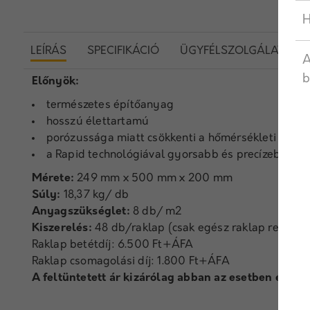
H
LEÍRÁS
SPECIFIKÁCIÓ
ÜGYFÉLSZOLGÁLAT
A
b
Előnyök:
természetes építőanyag
hosszú élettartamú
porózussága miatt csökkenti a hőmérsékleti inga
a Rapid technológiával gyorsabb és precízebb a f
Mérete:
249 mm x 500 mm x 200 mm
Súly:
18,37 kg/ db
Anyagszükséglet:
8 db/ m2
Kiszerelés:
48 db/raklap (csak egész raklap rendelh
Raklap betétdíj: 6.500 Ft+ÁFA
Raklap csomagolási díj: 1.800 Ft+ÁFA
A feltüntetett ár kizárólag abban az esetben érvén