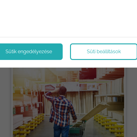
ológiák, újítások. Megoldások, tippek és trükkök.
Sütik engedélyezése
Süti beállítások