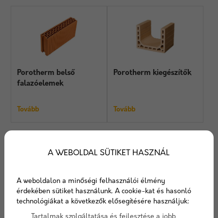
Porotherm belső
Porotherm kiegészítők
falazóelemek
Tovább
Tovább
A WEBOLDAL SÜTIKET HASZNÁL
A weboldalon a minőségi felhasználói élmény
érdekében sütiket használunk. A cookie-kat és hasonló
technológiákat a következők elősegítésére használjuk:
Porotherm N+F tégla
Porotherm X-therm
téglák
Tartalmak szolgáltatása és fejlesztése a jobb