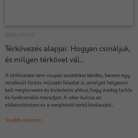
2024/10/03
Térkövezés alapjai: Hogyan csináljuk,
és milyen térkövet vál...
A térkövezés nem csupán esztétikai kérdés, hanem egy
rendkívül fontos műszaki feladat is, amelyet helyesen
kell megtervezni és kivitelezni ahhoz, hogy évekig tartós
és funkcionális maradjon. A siker kulcsa az
előkészítésben és a megfelelő térkő kiválasztá...
Tovább olvasom