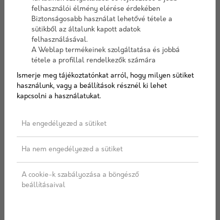
felhasználói élmény elérése érdekében
Biztonságosabb használat lehetővé tétele a
Tovább
Tovább
sütikből az általunk kapott adatok
felhasználásával.
A Weblap termékeinek szolgáltatása és jobbá
tétele a profillal rendelkezők számára
Termékek
Ismerje meg tájékoztatónkat arról, hogy milyen sütiket
használunk, vagy a beállítások résznél ki lehet
kapcsolni a használatukat.
Ha engedélyezed a sütiket
Ha nem engedélyezed a sütiket
Nexe 10-es válaszfal
Nexe 12-es válaszfal
A cookie-k szabályozása a böngésző
tégla
tégla
beállításaival
A tégla a klasszikus
A tégla a klasszikus
házépítés alapvető eleme.
házépítés alapvető