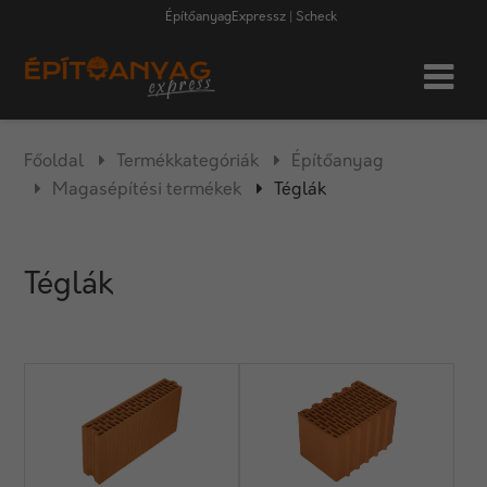
ÉpítőanyagExpressz | Scheck
Főoldal
Termékkategóriák
Építőanyag
Magasépítési termékek
Téglák
Téglák