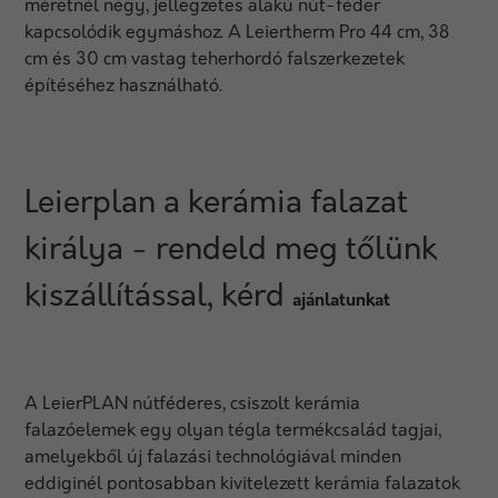
méretnél négy, jellegzetes alakú nút-féder
kapcsolódik egymáshoz. A Leiertherm Pro 44 cm, 38
cm és 30 cm vastag teherhordó falszerkezetek
építéséhez használható.
Leierplan a kerámia falazat
királya - rendeld meg tőlünk
kiszállítással, kérd
ajánlatunkat
A LeierPLAN nútféderes, csiszolt kerámia
falazóelemek egy olyan tégla termékcsalád tagjai,
amelyekből új falazási technológiával minden
eddiginél pontosabban kivitelezett kerámia falazatok