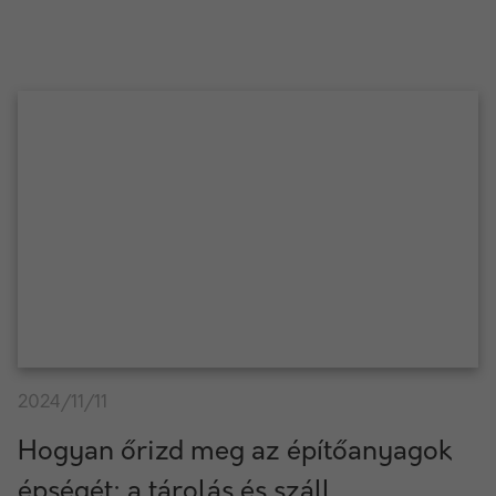
2024/11/11
Hogyan őrizd meg az építőanyagok
épségét: a tárolás és száll...