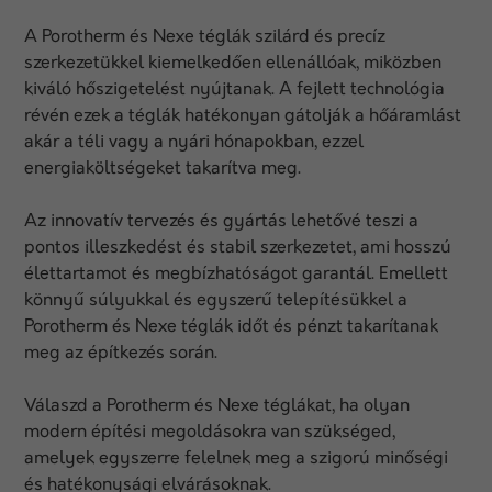
A Porotherm és Nexe téglák szilárd és precíz
szerkezetükkel kiemelkedően ellenállóak, miközben
kiváló hőszigetelést nyújtanak. A fejlett technológia
révén ezek a téglák hatékonyan gátolják a hőáramlást
akár a téli vagy a nyári hónapokban, ezzel
energiaköltségeket takarítva meg.
Az innovatív tervezés és gyártás lehetővé teszi a
pontos illeszkedést és stabil szerkezetet, ami hosszú
élettartamot és megbízhatóságot garantál. Emellett
könnyű súlyukkal és egyszerű telepítésükkel a
Porotherm és Nexe téglák időt és pénzt takarítanak
meg az építkezés során.
Válaszd a Porotherm és Nexe téglákat, ha olyan
modern építési megoldásokra van szükséged,
amelyek egyszerre felelnek meg a szigorú minőségi
és hatékonysági elvárásoknak.