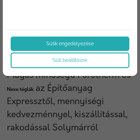
Ajánlatot kérek
Ajánlatot kérek
Sütik engedélyezése
1
2
3
Utolsó oldal
Süti beállítások
Magas minőségű Porotherm és
az Építőanyag
Nexe téglák
Expressztől, mennyiségi
kedvezménnyel, kiszállítással,
rakodással Solymárról