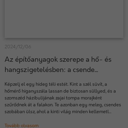
2024/12/06
Az építőanyagok szerepe a hő- és
hangszigetelésben: a csende...
Képzelj el egy hideg téli estét. Kint a szél süvít, a
hőmérő higanyszála lassan de biztosan süllyed, és a
szomszéd házibulijának zajai tompa morajként
szűrődnek át a falakon. Te azonban egy meleg, csendes
szobában ülsz, ahol a kinti világ minden kellemetl...
Tovább olvasom