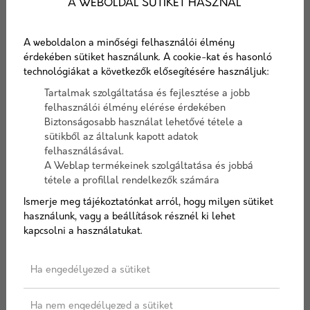
A WEBOLDAL SÜTIKET HASZNÁL
Porotherm 30 X-therm
Porotherm 38 X-therm
tégla
Rapid Dryfix tégla
A weboldalon a minőségi felhasználói élmény
érdekében sütiket használunk. A cookie-kat és hasonló
technológiákat a következők elősegítésére használjuk:
30 cm vastag, kiemelkedő
38 cm vastag, kiemelkedő
hőszigetelő képességű fal
hőszigetelő képességű fal
Tartalmak szolgáltatása és fejlesztése a jobb
építésére ajánlott
építésére ajánlott
felhasználói élmény elérése érdekében
falazóelem...
falazóelem...
Biztonságosabb használat lehetővé tétele a
sütikből az általunk kapott adatok
983 Ft/ db
Ajánlatot kérek
felhasználásával.
Részletek
A Weblap termékeinek szolgáltatása és jobbá
tétele a profillal rendelkezők számára
Ajánlatkérés
Ismerje meg tájékoztatónkat arról, hogy milyen sütiket
használunk, vagy a beállítások résznél ki lehet
kapcsolni a használatukat.
Ha engedélyezed a sütiket
Ha nem engedélyezed a sütiket