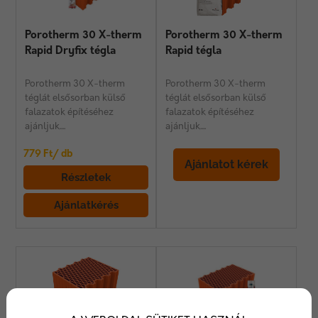
Porotherm 30 X-therm
Porotherm 30 X-therm
Rapid Dryfix tégla
Rapid tégla
Porotherm 30 X-therm
Porotherm 30 X-therm
téglát elsősorban külső
téglát elsősorban külső
falazatok építéséhez
falazatok építéséhez
ajánljuk....
ajánljuk....
779 Ft/ db
Ajánlatot kérek
Részletek
Ajánlatkérés