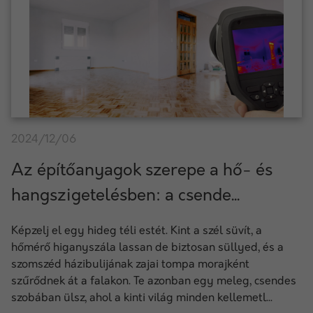
2024/12/06
Az építőanyagok szerepe a hő- és
hangszigetelésben: a csende...
Képzelj el egy hideg téli estét. Kint a szél süvít, a
hőmérő higanyszála lassan de biztosan süllyed, és a
szomszéd házibulijának zajai tompa morajként
szűrődnek át a falakon. Te azonban egy meleg, csendes
szobában ülsz, ahol a kinti világ minden kellemetl...