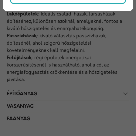
Lakóépületek
: ideális családi házak, társasházak
építéséhez, különösen azoknál, amelyeknél fontos a
kiváló hőszigetelés és energiahatékonyság.
Passzívházak
: kiváló választás passzívházak
építésénél, ahol szigorú hőszigetelési
követelményeknek kell megfelelni.
Felújítások
: régi épületek energetikai
korszerűsítésénél is használható, ahol a cél az
energiafogyasztás csökkentése és a hőszigetelés
javítása.
ÉPÍTŐANYAG
VASANYAG
FAANYAG