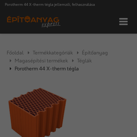
Porotherm 44 X-therm tégla jellemzői, felhasználása
Főoldal
Termékkategóriák
Építőanyag
Magasépítési termékek
Téglák
Porotherm 44 X-therm tégla