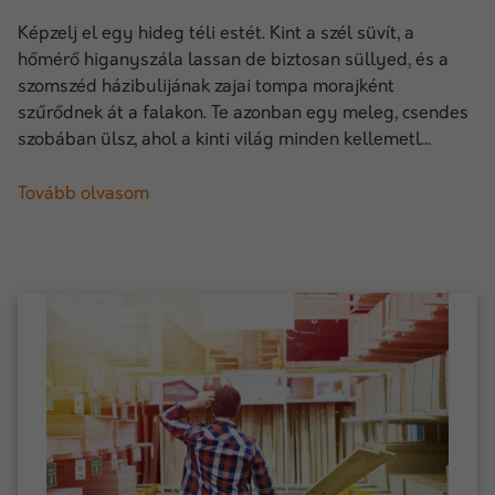
Képzelj el egy hideg téli estét. Kint a szél süvít, a
hőmérő higanyszála lassan de biztosan süllyed, és a
szomszéd házibulijának zajai tompa morajként
szűrődnek át a falakon. Te azonban egy meleg, csendes
szobában ülsz, ahol a kinti világ minden kellemetl...
Tovább olvasom