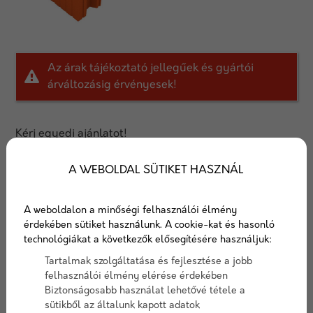
Az árak tájékoztató jellegűek és gyártói
árváltozásig érvényesek!
Kérj egyedi ajánlatot!
AJÁNLATOT KÉREK
A WEBOLDAL SÜTIKET HASZNÁL
Porotherm 44 X-therm tégla
A weboldalon a minőségi felhasználói élmény
érdekében sütiket használunk. A cookie-kat és hasonló
44 cm vastag, egyrétegű külső, kiemelkedő
technológiákat a következők elősegítésére használjuk:
hőszigetelő képességű fal építésére alkalmas
Tartalmak szolgáltatása és fejlesztése a jobb
falazóelem.
felhasználói élmény elérése érdekében
Biztonságosabb használat lehetővé tétele a
Cikkszám:
Porotherm44Xtherm
sütikből az általunk kapott adatok