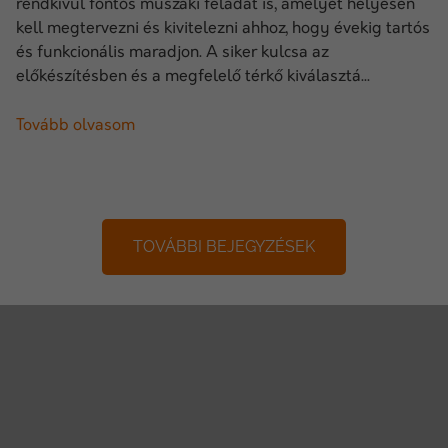
rendkívül fontos műszaki feladat is, amelyet helyesen
kell megtervezni és kivitelezni ahhoz, hogy évekig tartós
és funkcionális maradjon. A siker kulcsa az
előkészítésben és a megfelelő térkő kiválasztá...
Tovább olvasom
TOVÁBBI BEJEGYZÉSEK