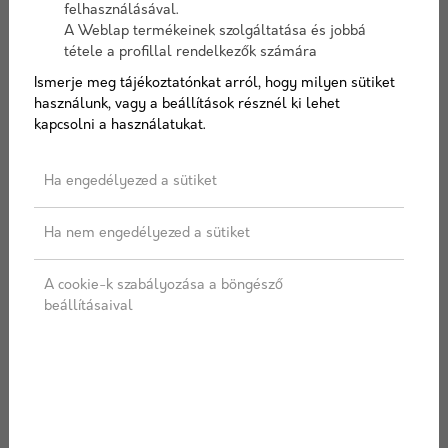
felhasználásával.
Elérhetőség:
10-15 nap szállítási idő
A Weblap termékeinek szolgáltatása és jobbá
tétele a profillal rendelkezők számára
Ismerje meg tájékoztatónkat arról, hogy milyen sütiket
használunk, vagy a beállítások résznél ki lehet
AJÁNLATOT KÉREK
kapcsolni a használatukat.
Ha engedélyezed a sütiket
Címkék:
Wienerberger
,
Porotherm
,
Tégla
,
44 X-therm
Ha nem engedélyezed a sütiket
LEÍRÁS
SPECIFIKÁCIÓ
A cookie-k szabályozása a böngésző
beállításaival
ÜGYFÉLSZOLGÁLAT
SZÁLLÍTÁS
Előnyök:
nincs szükség a falazat külső hőszigetelésére
az "X" alakú bordaszerkezetnek köszönhetően