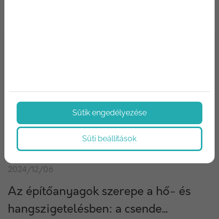
Sütik engedélyezése
Süti beállítások
2024/12/06
Az építőanyagok szerepe a hő- és
hangszigetelésben: a csende...