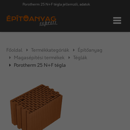
Porotherm 25 N+F tégla jellemzői, adatok
Főoldal
Termékkategóriák
Építőanyag
Magasépítési termékek
Téglák
Porotherm 25 N+F tégla