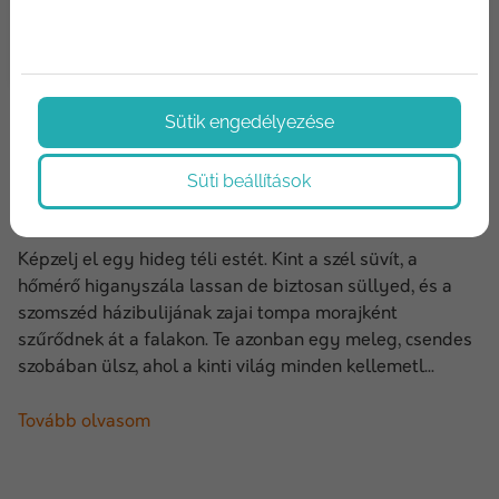
2024/12/06
Sütik engedélyezése
Az építőanyagok szerepe a hő- és
Süti beállítások
hangszigetelésben: a csende...
Képzelj el egy hideg téli estét. Kint a szél süvít, a
hőmérő higanyszála lassan de biztosan süllyed, és a
szomszéd házibulijának zajai tompa morajként
szűrődnek át a falakon. Te azonban egy meleg, csendes
szobában ülsz, ahol a kinti világ minden kellemetl...
Tovább olvasom