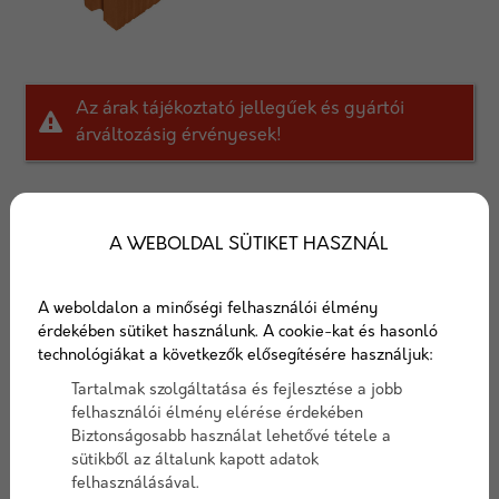
Az árak tájékoztató jellegűek és gyártói
árváltozásig érvényesek!
Kérj egyedi ajánlatot!
A WEBOLDAL SÜTIKET HASZNÁL
AJÁNLATOT KÉREK
A weboldalon a minőségi felhasználói élmény
Porotherm 25 N+F tégla
érdekében sütiket használunk. A cookie-kat és hasonló
technológiákat a következők elősegítésére használjuk:
25 cm-es nútféderes tégla vázkitöltő falak,
Tartalmak szolgáltatása és fejlesztése a jobb
válaszfalak és belső teherhordó falak építésére.
felhasználói élmény elérése érdekében
Biztonságosabb használat lehetővé tétele a
sütikből az általunk kapott adatok
Cikkszám:
poropro25nf
felhasználásával.
Elérhetőség:
2-3 nap szállítási idő