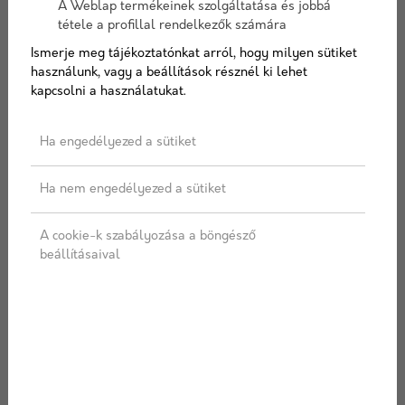
A Weblap termékeinek szolgáltatása és jobbá
tétele a profillal rendelkezők számára
Ismerje meg tájékoztatónkat arról, hogy milyen sütiket
használunk, vagy a beállítások résznél ki lehet
AJÁNLATOT KÉREK
kapcsolni a használatukat.
Ha engedélyezed a sütiket
Címkék:
Wienerberger
,
Porotherm
,
Tégla
,
25 N+F
,
Válaszfal
Ha nem engedélyezed a sütiket
A cookie-k szabályozása a böngésző
LEÍRÁS
SPECIFIKÁCIÓ
beállításaival
ÜGYFÉLSZOLGÁLAT
SZÁLLÍTÁS
Előnyök:
természetes építőanyag
hosszú élettartamú