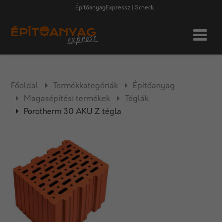
ÉpítőanyagExpressz | Scheck
Főoldal
Termékkategóriák
Építőanyag
Magasépítési termékek
Téglák
Porotherm 30 AKU Z tégla