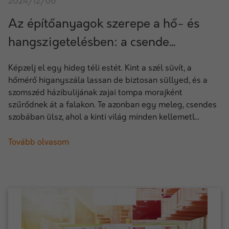
2024/12/06
Az építőanyagok szerepe a hő- és
hangszigetelésben: a csende...
Képzelj el egy hideg téli estét. Kint a szél süvít, a
hőmérő higanyszála lassan de biztosan süllyed, és a
szomszéd házibulijának zajai tompa morajként
szűrődnek át a falakon. Te azonban egy meleg, csendes
szobában ülsz, ahol a kinti világ minden kellemetl...
Tovább olvasom