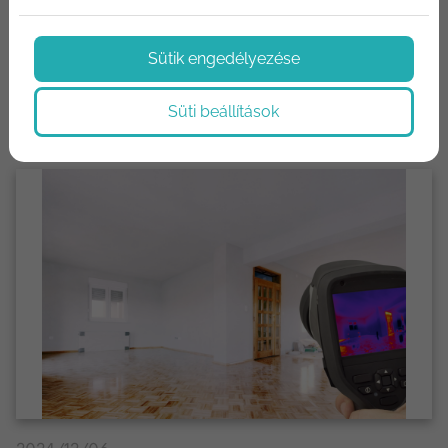
Hírek az építőipar világából. Termék újdonságok,
Sütik engedélyezése
technológiák, újítások. Megoldások, tippek és trükkök.
Süti beállítások