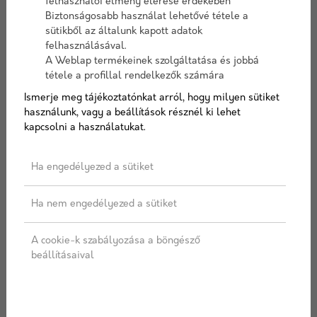
felhasználói élmény elérése érdekében
súly
21 kg
Biztonságosabb használat lehetővé tétele a
sütikből az általunk kapott adatok
Raklap mennyiség
64 db/raklap
felhasználásával.
Éghetőség
A1 - Nem éghető
A Weblap termékeinek szolgáltatása és jobbá
Elérhető méretek
250mm x 238mm x 300mm
tétele a profillal rendelkezők számára
Tűzállósági határérték
REI 240
Ismerje meg tájékoztatónkat arról, hogy milyen sütiket
használunk, vagy a beállítások résznél ki lehet
Léghanggátlás
56 dB
kapcsolni a használatukat.
Falvastagság
30 cm
Műszaki alap
MSZ EN 771-1:2011+A1:2015
Ha engedélyezed a sütiket
Kötőanyag szükséglet
30,4 kg/m2 száraz
falazóhabarcs
Ha nem engedélyezed a sütiket
Nyomószilárdság
15 N/mm²
Cikkszám:
Porotherm30AKUZ
A cookie-k szabályozása a böngésző
Elérhetőség:
10-15 nap szállítási idő
beállításaival