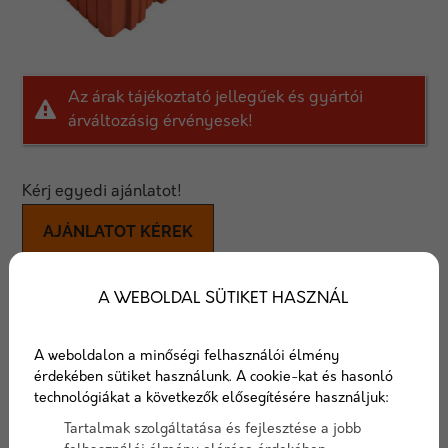
Az árak tájékoztató jellegűek és gyártói
árváltozásig érvényesek!
Kérj egyedi ajánlatot!
AJÁNLATOT KÉREK
Porotherm 30 AKU Z tégla
A WEBOLDAL SÜTIKET HASZNÁL
A Porotherm 30 AKU Z 30 cm vastag, magas
A weboldalon a minőségi felhasználói élmény
hanggátlású falak építésére ajánlott tégla. Megfelel a
érdekében sütiket használunk. A cookie-kat és hasonló
lakások közötti előírt akusztikai követelményeknek.
technológiákat a következők elősegítésére használjuk:
Tartalmak szolgáltatása és fejlesztése a jobb
anyagszükséglet
16 db/m2