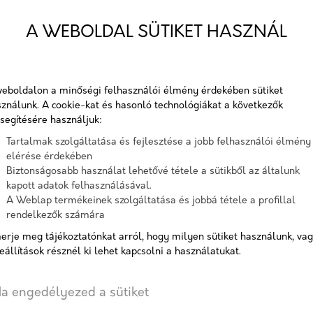
Egységes nagy felületek, tera
A WEBOLDAL SÜTIKET HASZNÁL
vastagság
6 cm
méret
24 x 
eboldalon a minőségi felhasználói élmény érdekében sütiket
Cikkszám:
dosz
ználunk. A cookie-kat és hasonló technológiákat a következők
Elérhetőség:
10-15
segítésére használjuk:
Tartalmak szolgáltatása és fejlesztése a jobb felhasználói élmény
elérése érdekében
Biztonságosabb használat lehetővé tétele a sütikből az általunk
Színválaszték
kapott adatok felhasználásával.
A Weblap termékeinek szolgáltatása és jobbá tétele a profillal
rendelkezők számára
erje meg tájékoztatónkat arról, hogy milyen sütiket használunk, va
eállítások résznél ki lehet kapcsolni a használatukat.
AJÁNLATOT KÉREK
a engedélyezed a sütiket