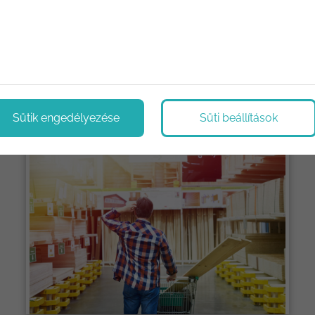
ológiák, újítások. Megoldások, tippek és trükkök.
Sütik engedélyezése
Süti beállítások