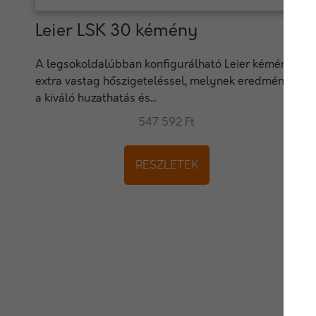
Leier LSK 30 kémény
A legsokoldalúbban konfigurálható Leier kémény,
extra vastag hőszigeteléssel, melynek eredménye
a kiváló huzathatás és...
547 592 Ft
RÉSZLETEK