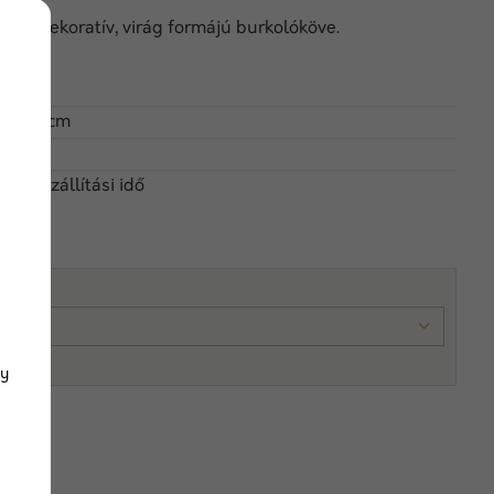
szok dekoratív, virág formájú burkolóköve.
22 x 6 cm
irom6
 nap szállítási idő
gy