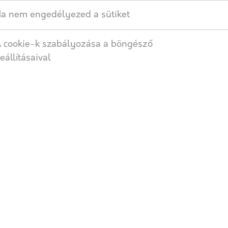
Címkék:
Térkő
,
6cm
,
Szirom
a nem engedélyezed a sütiket
 cookie-k szabályozása a böngésző
eállításaival
SZÁLLÍTÁS
 módon lerakható térkőről van szó.
eges, dekoratív mintázatok alakíthatók ki.
 üzenetben vagy telefonon!
az árajánlatkérő gombra kattintva, vagy telefonon!