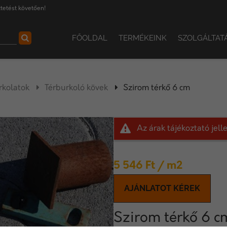
tetést követően!
FŐOLDAL
TERMÉKEINK
SZOLGÁLTAT
rkolatok
Térburkoló kövek
Szirom térkő 6 cm
Az árak tájékoztató jel
5 546
Ft
/ m2
AJÁNLATOT KÉREK
Szirom térkő 6 c