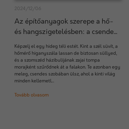
2024/12/06
Az építőanyagok szerepe a hő-
és hangszigetelésben: a csende...
Képzelj el egy hideg téli estét. Kint a szél süvít, a
hőmérő higanyszála lassan de biztosan süllyed,
és a szomszéd házibulijának zajai tompa
morajként szűrődnek át a falakon. Te azonban egy
meleg, csendes szobában ülsz, ahol a kinti világ
minden kellemetl...
Tovább olvasom