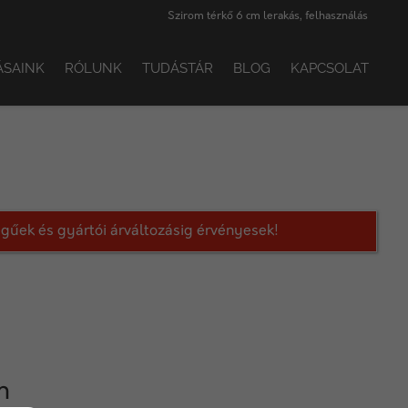
Szirom térkő 6 cm lerakás, felhasználás
ÁSAINK
RÓLUNK
TUDÁSTÁR
BLOG
KAPCSOLAT
legűek és gyártói árváltozásig érvényesek!
m