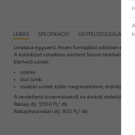
H
A
b
LEÍRÁS
SPECIFIKÁCIÓ
ÜGYFÉLSZOLGÁLAT
Lerakása egyszerű, hiszen formájából adódóan egyféle
A különböző színekben elérhető Szirom térkővel különl
Elérhető színek:
szürke
őszi lomb
további színek külön megrendelésre, érdeklődjön
A rendelhető kiszerelésekről és árakról érdeklődjön 
Raklap díj: 5500 Ft/ db
Raklaphasználati díj: 800 Ft/ db