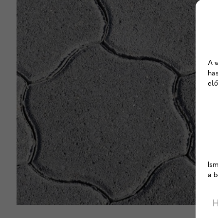
A w
has
elő
Ism
a b
H