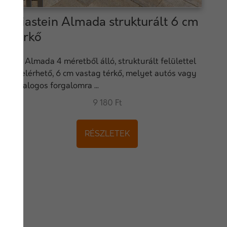
Viastein Almada strukturált 6 cm
térkő
Az Almada 4 méretből álló, strukturált felülettel
is elérhető, 6 cm vastag térkő, melyet autós vagy
gyalogos forgalomra ...
9 180 Ft
RÉSZLETEK