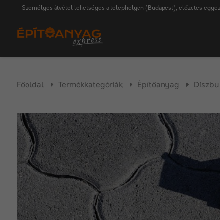
Személyes átvétel lehetséges a telephelyen (Budapest), előzetes egyez
Főoldal
Termékkategóriák
Építőanyag
Díszbu