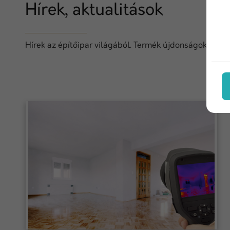
Hírek, aktualitások
Hírek az építőipar világából. Termék újdonságok, techn