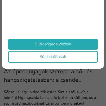
Sütik engedélyezése
Süti beállítások
2024/12/06
Az építőanyagok szerepe a hő- és
hangszigetelésben: a csende...
Képzelj el egy hideg téli estét. Kint a szél süvít, a
hőmérő higanyszála lassan de biztosan süllyed, és a
szomszéd házibulijának zajai tompa morajként