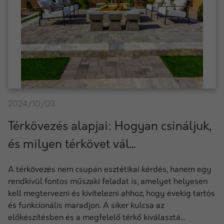
2024/10/03
Térkövezés alapjai: Hogyan csináljuk,
és milyen térkövet vál...
A térkövezés nem csupán esztétikai kérdés, hanem egy
rendkívül fontos műszaki feladat is, amelyet helyesen
kell megtervezni és kivitelezni ahhoz, hogy évekig tartós
és funkcionális maradjon. A siker kulcsa az
előkészítésben és a megfelelő térkő kiválasztá...