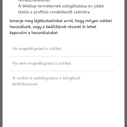
felhasználásával.
A Weblap termékeinek szolgáltatása és jobbá
tétele a profillal rendelkezők számára
Színválaszték
Ismerje meg tájékoztatónkat arról, hogy milyen sütiket
használunk, vagy a beállítások résznél ki lehet
kapcsolni a használatukat.
Ha engedélyezed a sütiket
AJÁNLATOT KÉREK
Ha nem engedélyezed a sütiket
Címkék:
Viastein
,
Teraszburkoló
,
Burkolólap
,
Prestige
A cookie-k szabályozása a böngésző
beállításaival
LEÍRÁS
SPECIFIKÁCIÓ
ÜGYFÉLSZOLGÁLAT
SZÁLLÍTÁS
Clean & Color felületvédelemmel ellátott termék.