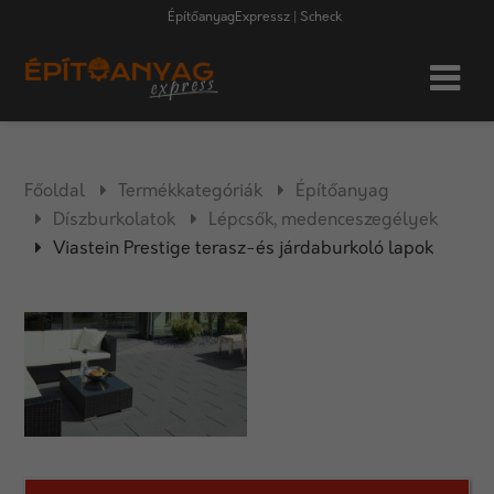
ÉpítőanyagExpressz | Scheck
Főoldal
Termékkategóriák
Építőanyag
Díszburkolatok
Lépcsők, medenceszegélyek
Viastein Prestige terasz-és járdaburkoló lapok