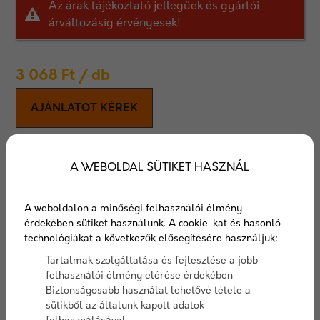
Az árak tájékoztató jellegűek és gyártói
árváltozásig érvényesek!
3 068
Ft
/ db
AJÁNLATOT KÉREK
Viastein Prestige terasz-és
A WEBOLDAL SÜTIKET HASZNÁL
járdaburkoló lapok
A weboldalon a minőségi felhasználói élmény
Teraszok, tetőkertek, erkélyek burkolataként
érdekében sütiket használunk. A cookie-kat és hasonló
használható térburkoló lapok.
technológiákat a következők elősegítésére használjuk:
Tartalmak szolgáltatása és fejlesztése a jobb
Cikkszám:
viasteinprestige
felhasználói élmény elérése érdekében
Elérhetőség:
10-15 nap szállítási idő
Biztonságosabb használat lehetővé tétele a
sütikből az általunk kapott adatok