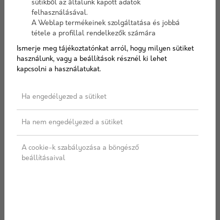
sütikből az általunk kapott adatok
felhasználásával.
A Weblap termékeinek szolgáltatása és jobbá
tétele a profillal rendelkezők számára
Színválaszték
Ismerje meg tájékoztatónkat arról, hogy milyen sütiket
használunk, vagy a beállítások résznél ki lehet
kapcsolni a használatukat.
Ha engedélyezed a sütiket
AJÁNLATOT KÉREK
Ha nem engedélyezed a sütiket
Címkék:
Viastein
,
Kombinált térkő
,
Kombi térkő
,
A cookie-k szabályozása a böngésző
Skála
beállításaival
LEÍRÁS
SPECIFIKÁCIÓ