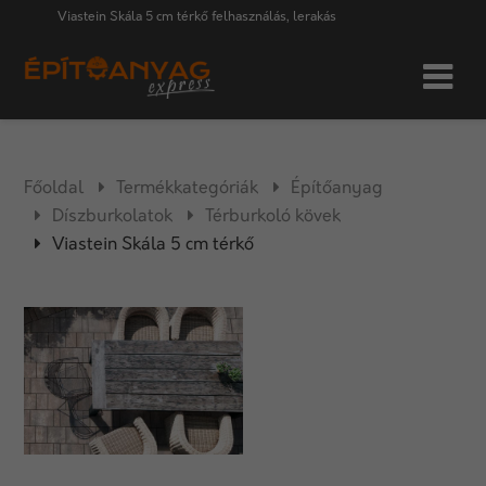
Viastein Skála 5 cm térkő felhasználás, lerakás
Főoldal
Termékkategóriák
Építőanyag
Díszburkolatok
Térburkoló kövek
Viastein Skála 5 cm térkő