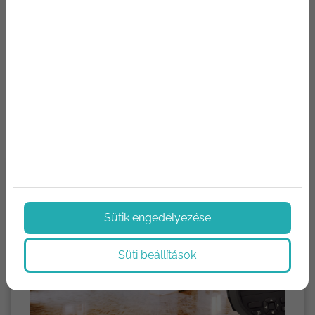
Hírek, aktualitások
Hírek az építőipar világából. Termék újdonságok,
technológiák, újítások. Megoldások, tippek és trükkök.
Sütik engedélyezése
Süti beállítások