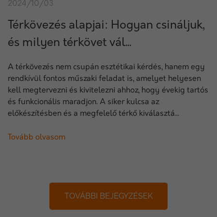
2024/10/03
Térkövezés alapjai: Hogyan csináljuk,
és milyen térkövet vál...
A térkövezés nem csupán esztétikai kérdés, hanem egy
rendkívül fontos műszaki feladat is, amelyet helyesen
kell megtervezni és kivitelezni ahhoz, hogy évekig tartós
és funkcionális maradjon. A siker kulcsa az
előkészítésben és a megfelelő térkő kiválasztá...
Tovább olvasom
TOVÁBBI BEJEGYZÉSEK