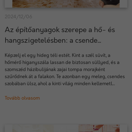
2024/12/06
Az építőanyagok szerepe a hő- és
hangszigetelésben: a csende...
Képzelj el egy hideg téli estét. Kint a szél süvít, a
hőmérő higanyszála lassan de biztosan süllyed, és a
szomszéd házibulijának zajai tompa morajként
szűrődnek át a falakon. Te azonban egy meleg, csendes
szobában ülsz, ahol a kinti világ minden kellemetl...
Tovább olvasom