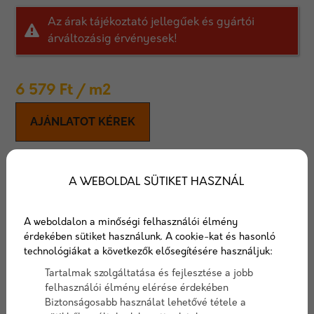
Az árak tájékoztató jellegűek és gyártói
árváltozásig érvényesek!
6 579
Ft
/ m2
AJÁNLATOT KÉREK
Viastein Skála 5 cm térkő
A WEBOLDAL SÜTIKET HASZNÁL
Az 5 cm vastag skála térkő három különböző árnyalt
színével illeszkedik a Viastein kollekció többi
A weboldalon a minőségi felhasználói élmény
eleméhez.
érdekében sütiket használunk. A cookie-kat és hasonló
4 féle méretből álló kombi térkő.
technológiákat a következők elősegítésére használjuk:
Tartalmak szolgáltatása és fejlesztése a jobb
Cikkszám:
viasteinskala
felhasználói élmény elérése érdekében
Biztonságosabb használat lehetővé tétele a
Elérhetőség:
10-15 nap szállítási idő