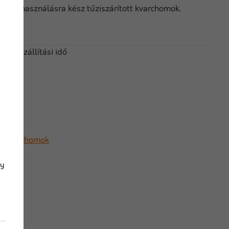
tt, felhasználásra kész tűziszárított kvarchomok.
kvarc
 nap szállítási idő
,
Kvarchomok
gy