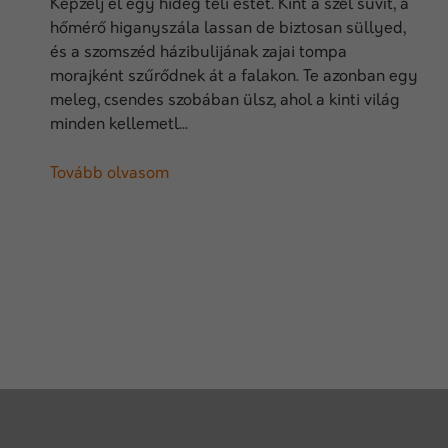
Képzelj el egy hideg téli estét. Kint a szél süvít, a
hőmérő higanyszála lassan de biztosan süllyed,
és a szomszéd házibulijának zajai tompa
morajként szűrődnek át a falakon. Te azonban egy
meleg, csendes szobában ülsz, ahol a kinti világ
minden kellemetl...
Tovább olvasom