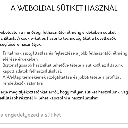
Gyárilag előkevert, osztályozo
A WEBOLDAL SÜTIKET HASZNÁL
Cikkszám:
cemix
Elérhetőség:
10-15
eboldalon a minőségi felhasználói élmény érdekében sütiket
ználunk. A cookie-kat és hasonló technológiákat a következők
segítésére használjuk:
Tartalmak szolgáltatása és fejlesztése a jobb felhasználói élmény
AJÁNLATOT KÉREK
elérése érdekében
Biztonságosabb használat lehetővé tétele a sütikből az általunk
kapott adatok felhasználásával.
A Weblap termékeinek szolgáltatása és jobbá tétele a profillal
Címkék:
homok
,
Cemix
,
Kvarc
rendelkezők számára
erje meg tájékoztatónkat arról, hogy milyen sütiket használunk, va
eállítások résznél ki lehet kapcsolni a használatukat.
a engedélyezed a sütiket