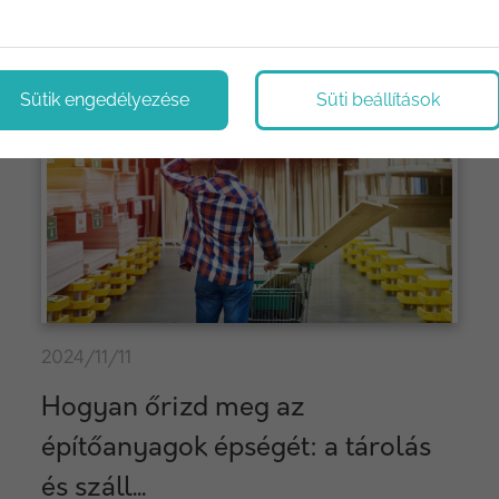
Sütik engedélyezése
Süti beállítások
2024/11/11
Hogyan őrizd meg az
építőanyagok épségét: a tárolás
és száll...