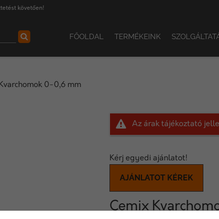
tetést követően!
FŐOLDAL
TERMÉKEINK
SZOLGÁLTAT
Kvarchomok 0-0,6 mm
Az árak tájékoztató jel
Kérj egyedi ajánlatot!
AJÁNLATOT KÉREK
Cemix Kvarchom