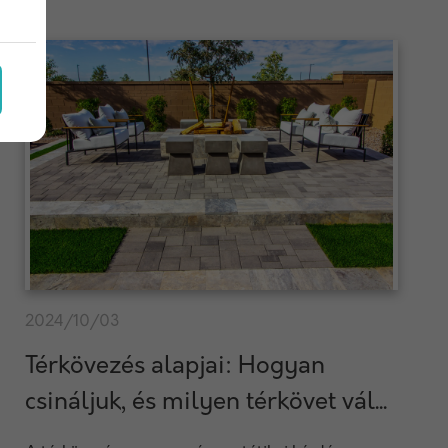
2024/10/03
Térkövezés alapjai: Hogyan
csináljuk, és milyen térkövet vál...