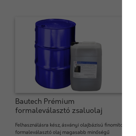
Bautech Prémium
formaleválasztó zsaluolaj
Felhasználásra kész, ásványi olajbázisú finomított
formaleválasztó olaj magasabb minőségű