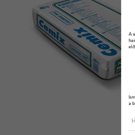
A w
has
elő
Ism
a b
H