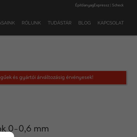
ÉpítőanyagExpressz | Scheck
ÁSAINK
RÓLUNK
TUDÁSTÁR
BLOG
KAPCSOLAT
legűek és gyártói árváltozásig érvényesek!
ok 0-0,6 mm