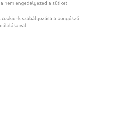
a nem engedélyezed a sütiket
 cookie-k szabályozása a böngésző
SZÁLLÍTÁS
eállításaival
ltésére, homokfúvással történő tisztításra, epoxy bevonatok
További termékek