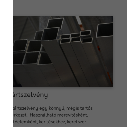
Zártszelvény
A zártszelvény egy könnyű, mégis tartós
szerkezet. Használható merevítésként,
tartóelemként, kerítésekhez, keretszer...