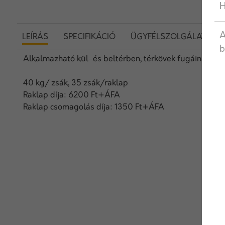
H
A
LEÍRÁS
SPECIFIKÁCIÓ
ÜGYFÉLSZOLGÁLAT
b
Alkalmazható kül-és beltérben, térkövek fugáinak kitö
40 kg/ zsák, 35 zsák/raklap
Raklap díja: 6200 Ft+ÁFA
Raklap csomagolás díja: 1350 Ft+ÁFA