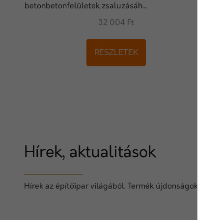
betonbetonfelületek zsaluzásáh...
32 004 Ft
RÉSZLETEK
Hírek, aktualitások
Hírek az építőipar világából. Termék újdonságok, techn