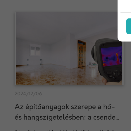
2024/12/06
Az építőanyagok szerepe a hő-
és hangszigetelésben: a csende...