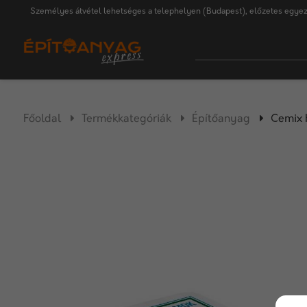
Személyes átvétel lehetséges a telephelyen (Budapest), előzetes egyez
Főoldal
Termékkategóriák
Építőanyag
Cemix 