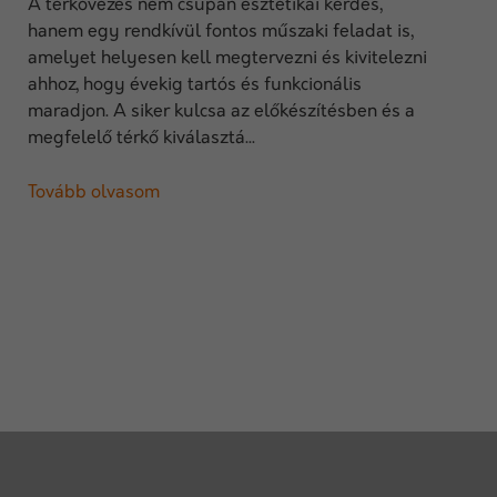
A térkövezés nem csupán esztétikai kérdés,
hanem egy rendkívül fontos műszaki feladat is,
amelyet helyesen kell megtervezni és kivitelezni
ahhoz, hogy évekig tartós és funkcionális
maradjon. A siker kulcsa az előkészítésben és a
megfelelő térkő kiválasztá...
Tovább olvasom