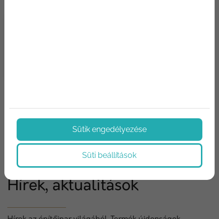
Porotherm 44 X-therm
tégla
44 cm vastag, egyrétegű külső,
kiemelkedő hőszigetelő képességű
fal építésére alkalmas falazóelem.
RÉSZLETEK
Sütik engedélyezése
Süti beállítások
Hírek, aktualitások