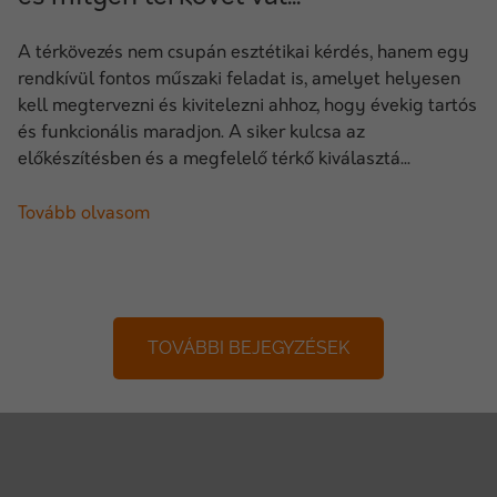
A térkövezés nem csupán esztétikai kérdés, hanem egy
rendkívül fontos műszaki feladat is, amelyet helyesen
kell megtervezni és kivitelezni ahhoz, hogy évekig tartós
és funkcionális maradjon. A siker kulcsa az
előkészítésben és a megfelelő térkő kiválasztá...
Tovább olvasom
TOVÁBBI BEJEGYZÉSEK
+
−
×
Építőanyag Expressz