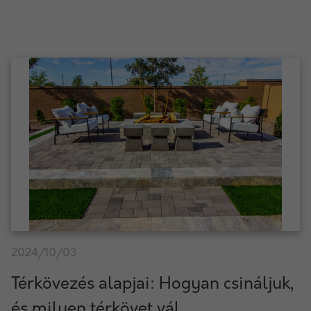
2024/10/03
Térkövezés alapjai: Hogyan csináljuk,
és milyen térkövet vál...