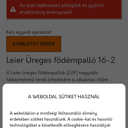
Az árak tájékoztató jellegűek és gyártói
árváltozásig érvényesek!
Kérj egyedi ajánlatot!
AJÁNLATOT KÉREK
Leier Üreges födémpalló 16-2
A Leier üreges födémpallók (LÜF) nagyobb
falközméretű terek lefedésére is alkalmas, előre
gyártott vasbeton előfeszített födémelemek.
A WEBOLDAL SÜTIKET HASZNÁL
vastagság
16 cm
hossz
3.50 - 23.50 m
A weboldalon a minőségi felhasználói élmény
súly
235 (kb. kg/m2)
érdekében sütiket használunk. A cookie-kat és hasonló
technológiákat a következők elősegítésére használjuk:
Éghetőség
A1 - Nem éghető