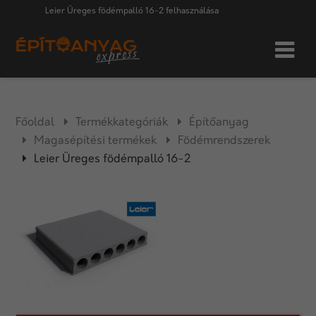
Leier Üreges födémpalló 16-2 felhasználása
Főoldal
Termékkategóriák
Építőanyag
Magasépítési termékek
Födémrendszerek
Leier Üreges födémpalló 16-2