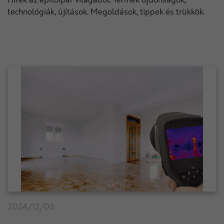
Hírek az építőipar világából. Termék újdonságok,
technológiák, újítások. Megoldások, tippek és trükkök.
2024/12/06