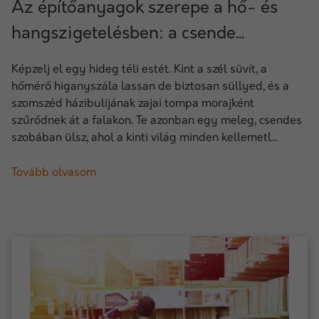
Az építőanyagok szerepe a hő- és
hangszigetelésben: a csende...
Képzelj el egy hideg téli estét. Kint a szél süvít, a
hőmérő higanyszála lassan de biztosan süllyed, és a
szomszéd házibulijának zajai tompa morajként
szűrődnek át a falakon. Te azonban egy meleg, csendes
szobában ülsz, ahol a kinti világ minden kellemetl...
Tovább olvasom