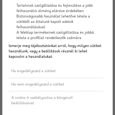
Tartalmak szolgáltatása és fejlesztése a jobb
Tűzállósági határérték
REI 90
felhasználói élmény elérése érdekében
Cikkszám:
leierfodempallo162
Biztonságosabb használat lehetővé tétele a
Elérhetőség:
2-3 nap szállítási idő
sütikből az általunk kapott adatok
felhasználásával.
A Weblap termékeinek szolgáltatása és jobbá
tétele a profillal rendelkezők számára
Ismerje meg tájékoztatónkat arról, hogy milyen sütiket
Vastagság
használunk, vagy a beállítások résznél ki lehet
200 mm
265 mm
320 mm
kapcsolni a használatukat.
400 mm
450 mm
500 mm
Ha engedélyezed a sütiket
Ha nem engedélyezed a sütiket
AJÁNLATOT KÉREK
A cookie-k szabályozása a böngésző
beállításaival
Címkék:
Leier
,
Födémpalló
,
Üreges