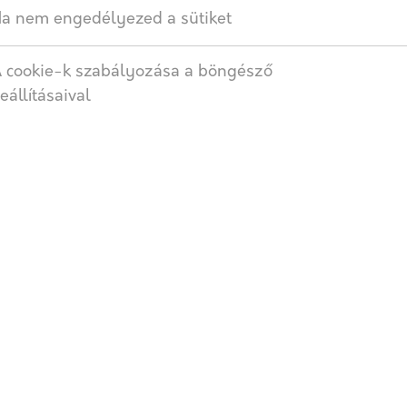
a nem engedélyezed a sütiket
SZÁLLÍTÁS
 cookie-k szabályozása a böngésző
eállításaival
kalmas szárazépítészeti megoldásokra kőzetgyapot, szigetelő 
ált, parafa és bútorlap anyagokon.
További termékek