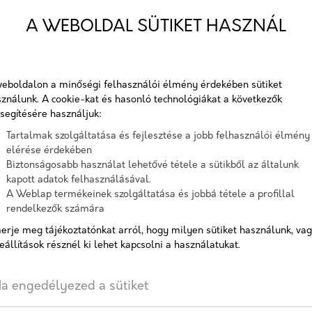
A Soudabond Easy egy kiváló 
A WEBOLDAL SÜTIKET HASZNÁL
Ez a termék kombinálja az erő
egyenetlen felületek ragasztás
eboldalon a minőségi felhasználói élmény érdekében sütiket
ználunk. A cookie-kat és hasonló technológiákat a következők
Cikkszám:
Soud
segítésére használjuk:
Elérhetőség:
10-15
Tartalmak szolgáltatása és fejlesztése a jobb felhasználói élmény
elérése érdekében
Biztonságosabb használat lehetővé tétele a sütikből az általunk
kapott adatok felhasználásával.
AJÁNLATOT KÉREK
A Weblap termékeinek szolgáltatása és jobbá tétele a profillal
rendelkezők számára
erje meg tájékoztatónkat arról, hogy milyen sütiket használunk, va
Címkék:
Soudal
,
Pisztolyhab
,
eállítások résznél ki lehet kapcsolni a használatukat.
a engedélyezed a sütiket