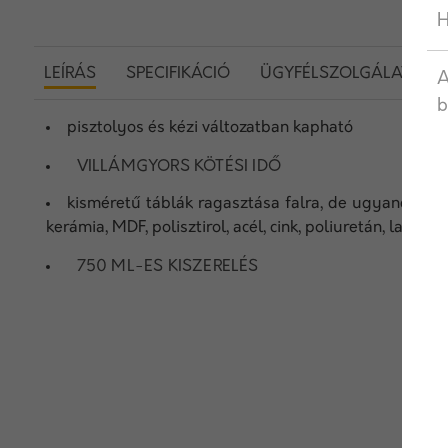
H
LEÍRÁS
SPECIFIKÁCIÓ
ÜGYFÉLSZOLGÁLAT
A
b
pisztolyos és kézi változatban kapható
VILLÁMGYORS KÖTÉSI IDŐ
kisméretű táblák ragasztása falra, de ugyancsak al
kerámia, MDF, polisztirol, acél, cink, poliuretán, lamin
750 ML-ES KISZERELÉS