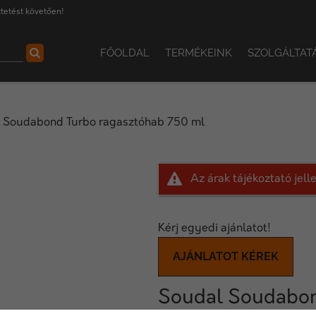
tetést követően!
FŐOLDAL
TERMÉKEINK
SZOLGÁLTAT
 Soudabond Turbo ragasztóhab 750 ml
Az árak tájékoztató jel
Kérj egyedi ajánlatot!
AJÁNLATOT KÉREK
Soudal Soudabon