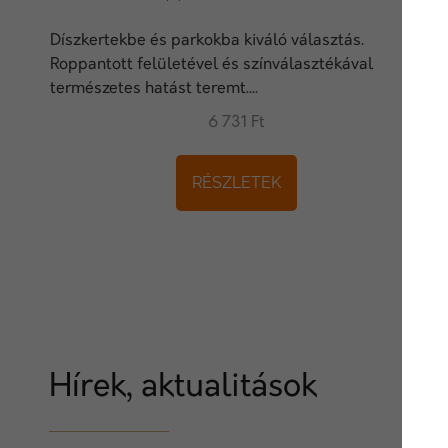
Díszkertekbe és parkokba kiváló választás.
Roppantott felületével és színválasztékával
természetes hatást teremt....
6 731 Ft
RÉSZLETEK
Hírek, aktualitások