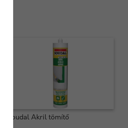
Soudal Akril tömítő