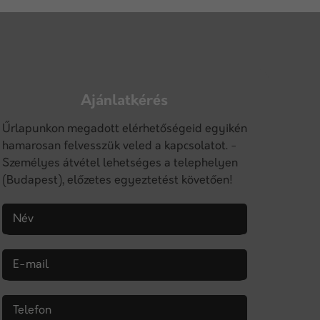
Ajánlatkérés
Űrlapunkon megadott elérhetőségeid egyikén
hamarosan felvesszük veled a kapcsolatot. -
Személyes átvétel lehetséges a telephelyen
(Budapest), előzetes egyeztetést követően!
Név
E-mail
Telefon