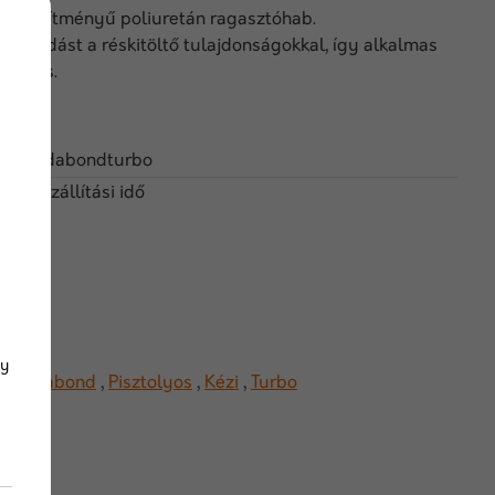
teljesítményű poliuretán ragasztóhab.
s tapadást a réskitöltő tulajdonságokkal, így alkalmas
ára is.
alsoudabondturbo
 nap szállítási idő
gy
Soudabond
,
Pisztolyos
,
Kézi
,
Turbo