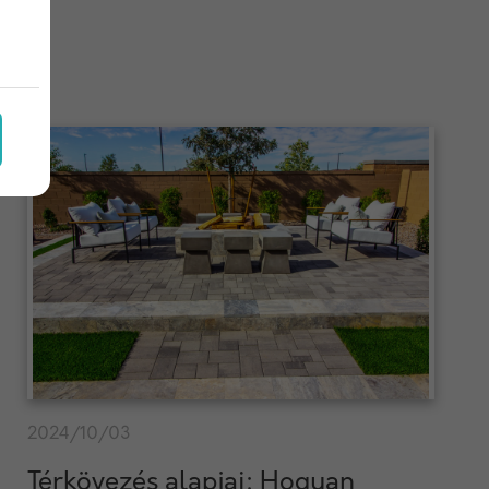
2024/10/03
Térkövezés alapjai: Hogyan