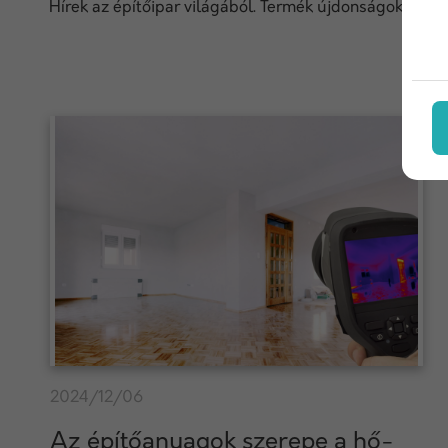
Hírek az építőipar világából. Termék újdonságok, techn
2024/12/06
Az építőanyagok szerepe a hő-