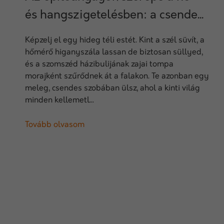
és hangszigetelésben: a csende...
Képzelj el egy hideg téli estét. Kint a szél süvít, a
hőmérő higanyszála lassan de biztosan süllyed,
és a szomszéd házibulijának zajai tompa
morajként szűrődnek át a falakon. Te azonban egy
meleg, csendes szobában ülsz, ahol a kinti világ
minden kellemetl...
Tovább olvasom