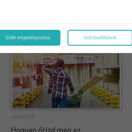
ológiák, újítások. Megoldások, tippek és trükkök.
Sütik engedélyezése
Süti beállítások
2024/11/11
Hogyan őrizd meg az