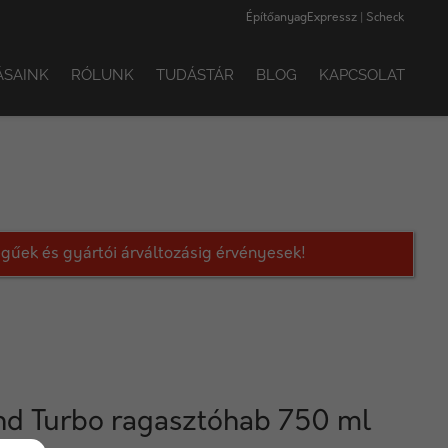
ÉpítőanyagExpressz | Scheck
ÁSAINK
RÓLUNK
TUDÁSTÁR
BLOG
KAPCSOLAT
legűek és gyártói árváltozásig érvényesek!
d Turbo ragasztóhab 750 ml