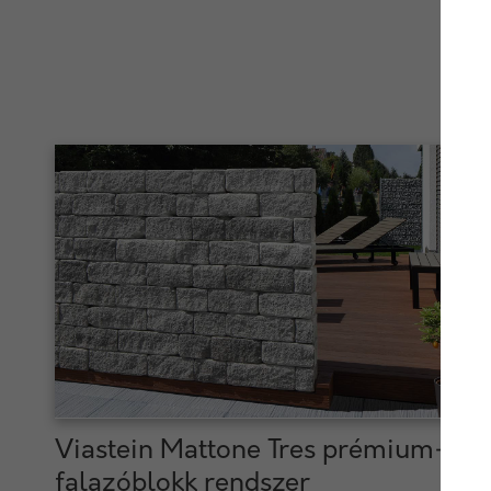
Viastein Mattone Tres prémium+
falazóblokk rendszer