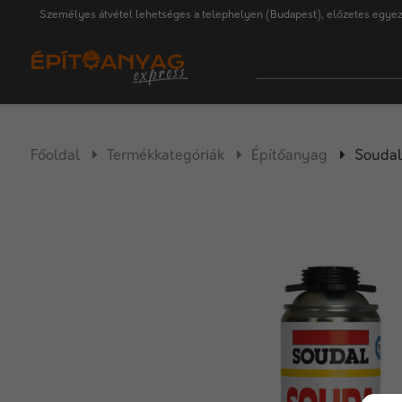
Személyes átvétel lehetséges a telephelyen (Budapest), előzetes egyez
Főoldal
Termékkategóriák
Építőanyag
Soudal