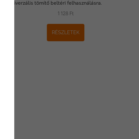
Univerzális tömítő beltéri felhasználásra.
1 128 Ft
RÉSZLETEK