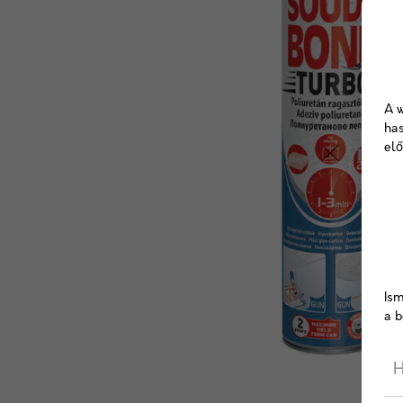
A w
has
elő
Ism
a b
H